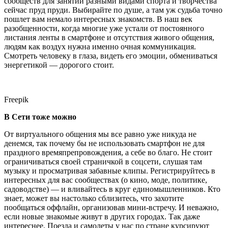
сообществ для занятий разными видами спорта и творчества
сейчас пруд пруди. Выбирайте по душе, а там уж судьба точно
пошлет вам немало интересных знакомств. В наш век
разобщенности, когда многие уже устали от постоянного
листания ленты в смартфоне и отсутствия живого общения,
людям как воздух нужна именно очная коммуникация.
Смотреть человеку в глаза, видеть его эмоции, обмениваться
энергетикой — дорогого стоит.
Freepik
В Сети тоже можно
От виртуального общения мы все равно уже никуда не
денемся, так почему бы не использовать смартфон не для
праздного времяпрепровождения, а себе во благо. Не стоит
ограничиваться своей страничкой в соцсети, слушая там
музыку и просматривая забавные клипы. Регистрируйтесь в
интересных для вас сообществах (о кино, моде, политике,
садоводстве) — и вливайтесь в круг единомышленников. Кто
знает, может вы настолько сблизитесь, что захотите
пообщаться оффлайн, организовав мини-встречу. И неважно,
если новые знакомые живут в других городах. Так даже
интереснее. Поезда и самолеты у нас по стране курсируют