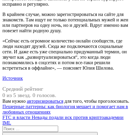
исправно и регулярно.
В крайнем случае, можно зарегистрироваться на сайте для
знакомств. Там ищут не только потенциальных мужей и жен
или партнеров на одну ночь, но и друзей. Вдруг именно вам
повезет найти родную душу.
«Сейчас есть огромное количество онлайн сообществ, где
люди находят друзей. Сюда же подключаются социальные
сети. И даже есть уже специально придуманный термин, он
звучит как „развиртуализироваться“, это когда люди
познакомились в соцсетях и потом все-таки решили
встретиться в оффлайне», — поясняет Юлия Шилова.
Источник
Средний рейтинг
0 из 5 звезд. 0 голосов.
Вам нужно
авторизироваться
для того, чтобы проголосовать.
Навигация
Предыдущая
дружба
Пещерные паттерны: как биология мешает и помогает нам в
запись:
любовных отношениях
по
Следующая
FTC и власти Невады подали иск против криптоакадемии
записям
запись:
IML
Поиск
для: