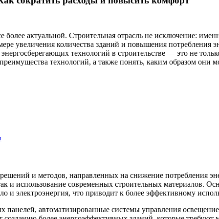
 Как сократить расходы и повысить комфорт
е более актуальной. Строительная отрасль не исключение: имен
ре увеличения количества зданий и повышения потребления энер
энергосберегающих технологий в строительстве — это не только
преимущества технологий, а также понять, каким образом они м
и
решений и методов, направленных на снижение потребления эн
так и использование современных строительных материалов. Ос
епло и электроэнергия, что приводит к более эффективному исп
х панелей, автоматизированные системы управления освещение
т созданию более энергоэффективных зданий, которые требуют 