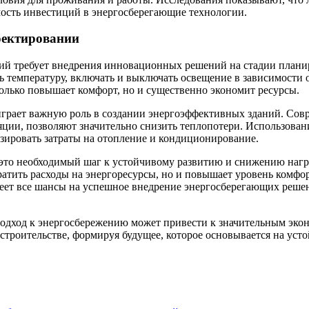
ость инвестиций в энергосберегающие технологии.
оектировании
ий требует внедрения инновационных решений на стадии плани
ь температуру, включать и выключать освещение в зависимости 
только повышает комфорт, но и существенно экономит ресурсы.
играет важную роль в создании энергоэффективных зданий. Со
ции, позволяют значительно снизить теплопотери. Использовани
ировать затраты на отопление и кондиционирование.
это необходимый шаг к устойчивому развитию и снижению нагру
ратить расходы на энергоресурсы, но и повышает уровень комфо
меет все шансы на успешное внедрение энергосберегающих решен
 подход к энергосбережению может привести к значительным эк
строительстве, формируя будущее, которое основывается на уст