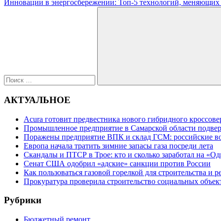
запись:
Следующая
Инновации в энергосбережении: Топ-5 технологий, меняющих
по
запись:
Поиск
записям
для:
Поиск
АКТУАЛЬНОЕ
Acura готовит предвестника нового гибридного кроссов
Промышленное предприятие в Самарской области подвер
Поражены предприятие ВПК и склад ГСМ: российские во
Европа начала тратить зимние запасы газа посреди лета
Скандалы и ПТСР в Трое: кто и сколько заработал на «О
Сенат США одобрил «адские» санкции против России
Как пользоваться газовой горелкой для строительства и
Прокуратура проверила строительство социальных объек
Рубрики
Бюджетный ремонт