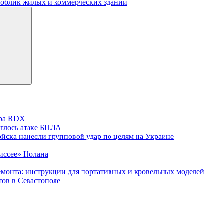
 облик жилых и коммерческих зданий
ера RDX
глось атаке БПЛА
йска нанесли групповой удар по целям на Украине
диссее» Нолана
 ремонта: инструкции для портативных и кровельных моделей
тов в Севастополе