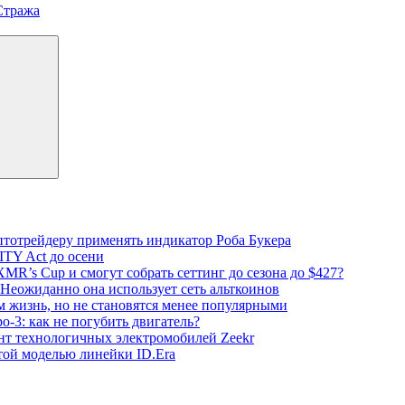
Стража
тотрейдеру применять индикатор Роба Букера
TY Act до осени
XMR’s Cup и смогут собрать сеттинг до сезона до $427?
 Неожиданно она использует сеть альткоинов
 жизнь, но не становятся менее популярными
о-3: как не погубить двигатель?
нт технологичных электромобилей Zeekr
той моделью линейки ID.Era