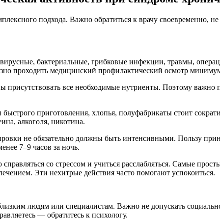
мплексного подхода. Важно обратиться к врачу своевременно, н
ирусные, бактериальные, грибковые инфекции, травмы, операции
зно проходить медицинский профилактический осмотр минимум р
ы присутствовать все необходимые нутриенты. Поэтому важно п
 быстрого приготовления, хлопья, полуфабрикаты стоит сократ
ина, алкоголя, никотина.
ировки не обязательно должны быть интенсивными. Пользу прине
менее 7–9 часов за ночь.
о справляться со стрессом и учиться расслабляться. Самые прос
ечением. Эти нехитрые действия часто помогают успокоиться.
 близким людям или специалистам. Важно не допускать социаль
равляетесь — обратитесь к психологу.