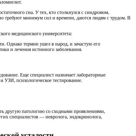
аломиелит.
статочного сна. У тех, кто столкнулся с синдромом,
но требуют минимум сил и времени, даются людям с трудом. В
кого медицинского университета:
ти. Однако термин ушел в народ, и зачастую его
тики и лечения истинного заболевания.
ледование. Еще специалист назначает лабораторные
 и УЗИ, психологическое тестирование.
ить другую патологию со сходными проявлениями,
гих специалистов — невролога, эндокринолога,
ческой усталости