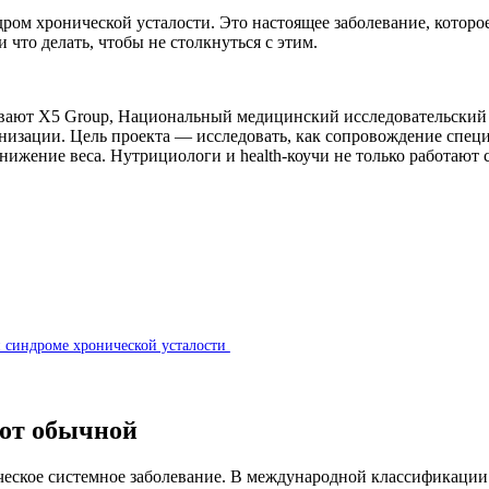
ром хронической усталости. Это настоящее заболевание, которо
 что делать, чтобы не столкнуться с этим.
живают X5 Group, Национальный медицинский исследовательски
анизации. Цель проекта — исследовать, как сопровождение спец
ижение веса. Нутрициологи и health-коучи не только работают 
и синдроме хронической усталости
 от обычной
кое системное заболевание. В международной классификации бо