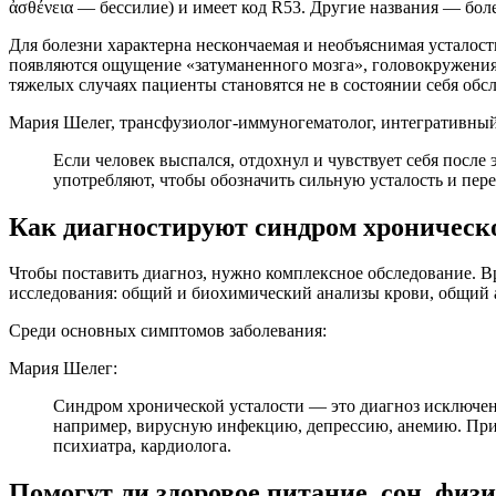
ἀσθένεια — бессилие) и имеет код R53. Другие названия — бо
Для болезни характерна нескончаемая и необъяснимая усталость
появляются ощущение «затуманенного мозга», головокружения 
тяжелых случаях пациенты становятся не в состоянии себя обсл
Мария Шелег, трансфузиолог-иммуногематолог, интегративный
Если человек выспался, отдохнул и чувствует себя после 
употребляют, чтобы обозначить сильную усталость и пер
Как диагностируют синдром хроническ
Чтобы поставить диагноз, нужно комплексное обследование. Вр
исследования: общий и биохимический анализы крови, общий 
Среди основных симптомов заболевания:
Мария Шелег:
Синдром хронической усталости — это диагноз исключен
например, вирусную инфекцию, депрессию, анемию. При 
психиатра, кардиолога.
Помогут ли здоровое питание, сон, фи