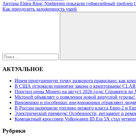
Навигация
Предыдущая
Авторы Elden Ring: Nightreign показали геймплейный трейлер 
запись:
Следующая
Как преодолеть заложенность ушей
по
запись:
Поиск
записям
для:
Поиск
АКТУАЛЬНОЕ
Ищем пропущенную точку разворота правильно: как крип
В США отложили принятие закона о крипторынке CLARI
Прогноз цены Monero на август 2026 года: Справятся ли 
Microsoft объявляет о появлении новой вирусной угрозы!
Виновники и пособники: внедорожники отравляют людям
В России разрешили топливо низкого класса Евро-2 и Евр
Электрический премиум: Особенности, регламент и ремо
Компактный кроссовер Volkswagen ID.Era 5X стал четвер
Рубрики