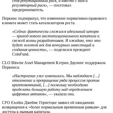
себя репутационный риск, а вместе с ним и
регуляторный риск»,
—
посетовал
предприниматель.
Перкинс подчеркнул, что изменение нормативно-правового
климата может стать катализатором роста.
«Сейчас фактически сложился идеальный шторм
— приход нового институционального капитала и
свежей волны разработчиков. Я ожидаю, что это
будет золотой век для венчурных инвестиций и
создания ценности»,
— поделился президент
CoinFund.
СLO Bitwise Asset Management Кэтрин Даулинг поддержала
Перкинса.
«Настроение уже изменилось. Мы наблюдаем […]
отклонение и прекращение ряда процессов против
криптокомпаний, […] поскольку необходимо
проделать большую работу над определением
цифровых активов»,
— указала она.
CFO Exodus Джеймс Гернетцке заявил об ожиданиях
возвращения к «более нормальным временным рамкам» для
доступа к рынкам капитала.