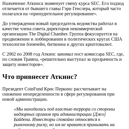
Назначение Аткинса знаменует смену курса SEC. Его подход
отличается от бывшего главы Гэри Генслера, который часто
полагался на «принудительное регулирование».
До утверждения новый председатель ведомства работал в
качестве члена совета директоров некоммерческой
организации The Digital Chamber. Группа фокусируется на
продвижении и лоббировании в политических кругах США
технологии блокчейн, биткоина и других криптовалют.
С 2002 по 2008 год Аткинс занимал пост комиссара SEC, где,
по словам Трампа, «решительно выступал за прозрачность и
защиту инвесторов».
Что привнесет Аткинс?
Президент CoinFund Крис Перкинс рассчитывает на
снижение неопределенности в сфере регулирования при
новой администрации.
«Мы находились под властью террора со стороны
надзорных органов при администрации [Джо]
Байдена. Инвесторы спокойно относятся к
рыночному риску, но им не нравится принимать на