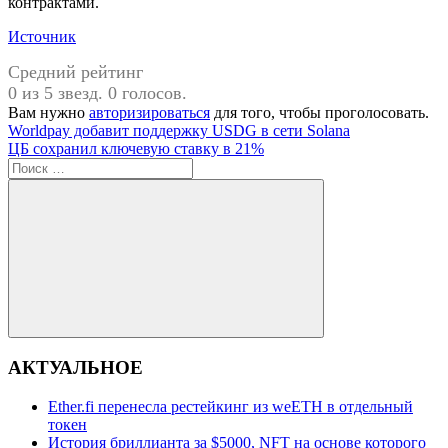
контрактами.
Источник
Средний рейтинг
0 из 5 звезд. 0 голосов.
Вам нужно
авторизироваться
для того, чтобы проголосовать.
Навигация
Предыдущая
The
Worldpay добавит поддержку USDG в сети Solana
запись:
Следующая
Digital
ЦБ сохранил ключевую ставку в 21%
по
запись:
Поиск
Chamber
записям
для:
Поиск
АКТУАЛЬНОЕ
Ether.fi перенесла рестейкинг из weETH в отдельный
токен
История бриллианта за $5000, NFT на основе которого