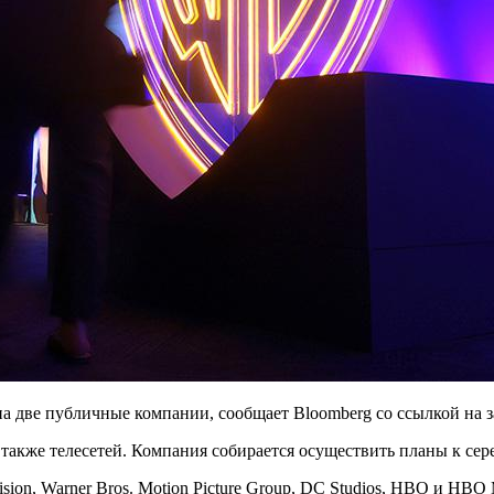
 на две публичные компании, сообщает Bloomberg со ссылкой на 
 также телесетей. Компания собирается осуществить планы к сер
sion, Warner Bros. Motion Picture Group, DC Studios, HBO и HBO