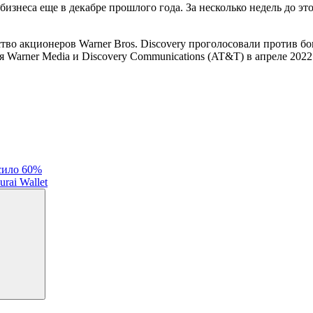
 бизнеса еще в декабре прошлого года. За несколько недель до эт
ство акционеров Warner Bros. Discovery проголосовали против бо
ия Warner Media и Discovery Communications (AT&T) в апреле 202
сило 60%
rai Wallet