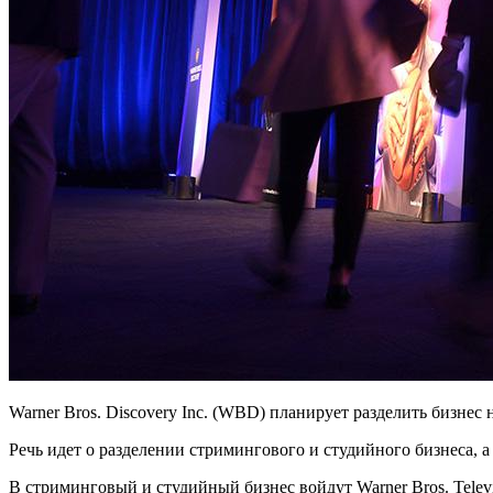
Warner Bros. Discovery Inc. (WBD) планирует разделить бизнес
Речь идет о разделении стримингового и студийного бизнеса, а
В стриминговый и студийный бизнес войдут Warner Bros. Televi