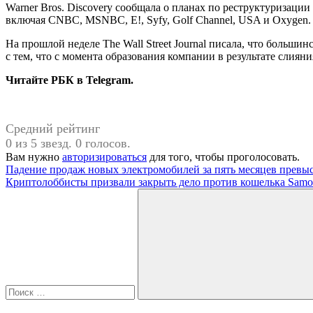
Warner Bros. Discovery сообщала о планах по реструктуризации
включая CNBC, MSNBC, E!, Syfy, Golf Channel, USA и Oxygen.
На прошлой неделе The Wall Street Journal писала, что большин
с тем, что с момента образования компании в результате слиян
Читайте РБК в Telegram.
Средний рейтинг
0 из 5 звезд. 0 голосов.
Вам нужно
авторизироваться
для того, чтобы проголосовать.
Навигация
Предыдущая
Падение продаж новых электромобилей за пять месяцев превы
запись:
Следующая
Криптолоббисты призвали закрыть дело против кошелька Samou
по
запись:
Поиск
записям
для:
Поиск