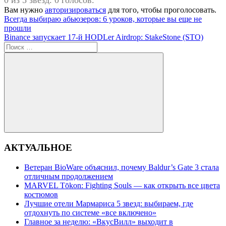
0 из 5 звезд. 0 голосов.
Вам нужно
авторизироваться
для того, чтобы проголосовать.
Навигация
Предыдущая
Всегда выбираю абьюзеров: 6 уроков, которые вы еще не
запись:
прошли
по
Следующая
Binance запускает 17-й HODLer Airdrop: StakeStone (STO)
записям
запись:
Поиск
для:
Поиск
АКТУАЛЬНОЕ
Ветеран BioWare объяснил, почему Baldur’s Gate 3 стала
отличным продолжением
MARVEL Tōkon: Fighting Souls — как открыть все цвета
костюмов
Лучшие отели Мармариса 5 звезд: выбираем, где
отдохнуть по системе «все включено»
Главное за неделю: «ВкусВилл» выходит в