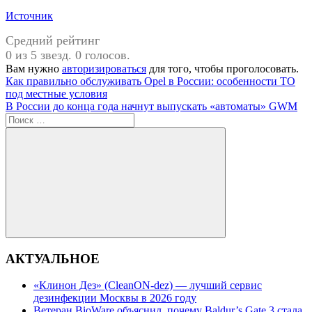
Источник
Средний рейтинг
0 из 5 звезд. 0 голосов.
Вам нужно
авторизироваться
для того, чтобы проголосовать.
Навигация
Предыдущая
Как правильно обслуживать Opel в России: особенности ТО
запись:
под местные условия
по
Следующая
В России до конца года начнут выпускать «автоматы» GWM
записям
запись:
Поиск
для:
Поиск
АКТУАЛЬНОЕ
«Клинон Дез» (CleanON-dez) — лучший сервис
дезинфекции Москвы в 2026 году
Ветеран BioWare объяснил, почему Baldur’s Gate 3 стала