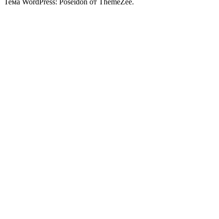
Тема WordPress: Poseidon от ThemeZee.