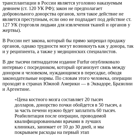
трансплантации в России является уголовно наказуемым
деянием (ст. 120 УК РФ); закон не предполагает
добровольного донорства органов, хотя такое действие не
является преступным, если оно не подпадает под действие ст.
127 УК (торговля людьми для извлечения тканей и органов у
жертвы).
В России нет закона, который бы прямо запрещал продажу
органов, однако трудности могут возникнуть как у донора, так
и у реципиента, а также у медицинских специалистов.
В две тысячи пятнадцатом издание Furfur опубликовало
интервью с посредником, который организует связь между
донором и человеком, нуждающимся в пересадке, обходя
законодательные нормы. По словам этого человека, операции
проходят в странах Южной Америки — в Эквадоре, Бразилии
и Аргентине.
«Цена костного мозга составляет 20 тысяч
долларов, донорство почки обойдется в 50 тысяч, а
за часть печени нужно будет заплатить 60 тысяч.
Реабилитация после операции, проводимой
квалифицированными врачами в лучших
клиниках, занимает от 10 до 30 дней, и мы
покрываем расходы на первый этап