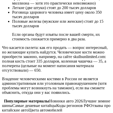
миллиона — хотя это практически невозможно)
Легкие (две штуки) стоят до 200 тысяч долларов
Роговица здорового человека имеет цену около 350
тысяч долларов
Половые железы (мужские или женские) стоят до 15
тысяч долларов
Если органы будут изъяты после вашей смерти, их
стоимость снижается примерно в два раза.
Что касается скелета: как его продать — вопрос интересный,
но желающие купить найдутся. Человеческие кости можно
приобрести законно, например, на сайте skullsunlimited.com:
полная кисть стоит 335 долларов, коленная чашечка — 35, а
полчерепа (цельные на момент написания материала
отсутствовали) — 650.
Владение человеческими костями в России не является
административным или уголовным правонарушением (хотя
проблемы могут возникнуть на таможне), если вы сможете
объяснить, откуда они у вас появились.
Популярные материалы
Новинки авто 2026Лучшие зимние
шиныСамые дешевые китайцыКоды регионов РФОтзывы про
китайские автоЦвета автомобилей