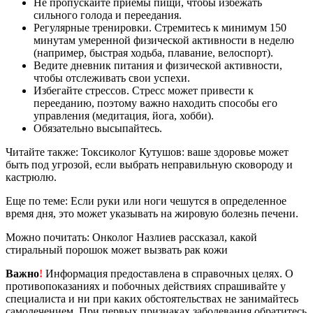
Не пропускайте приемы пищи, чтобы избежать
сильного голода и переедания.
Регулярные тренировки. Стремитесь к минимум 150
минутам умеренной физической активности в неделю
(например, быстрая ходьба, плавание, велоспорт).
Ведите дневник питания и физической активности,
чтобы отслеживать свои успехи.
Избегайте стрессов. Стресс может привести к
перееданию, поэтому важно находить способы его
управления (медитация, йога, хобби).
Обязательно высыпайтесь.
Читайте также: Токсиколог Кутушов: ваше здоровье может
быть под угрозой, если выбрать неправильную сковороду и
кастрюлю.
Еще по теме: Если руки или ноги чешутся в определенное
время дня, это может указывать на жировую болезнь печени.
Можно почитать: Онколог Назлиев рассказал, какой
стиральный порошок может вызвать рак кожи
Важно
!
Информация предоставлена в справочных целях. О
противопоказаниях и побочных действиях спрашивайте у
специалиста и ни при каких обстоятельствах не занимайтесь
самолечением. При первых признаках заболевания обратитесь