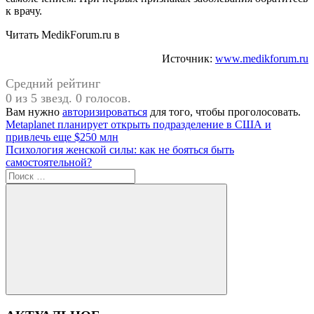
к врачу.
Читать MedikForum.ru в
Источник:
www.medikforum.ru
Средний рейтинг
0 из 5 звезд. 0 голосов.
Вам нужно
авторизироваться
для того, чтобы проголосовать.
Навигация
Предыдущая
Metaplanet планирует открыть подразделение в США и
запись:
привлечь еще $250 млн
по
Следующая
Психология женской силы: как не бояться быть
записям
запись:
самостоятельной?
Поиск
для:
Поиск