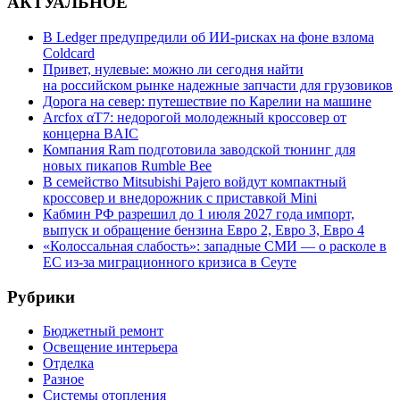
АКТУАЛЬНОЕ
В Ledger предупредили об ИИ-рисках на фоне взлома
Coldcard
Привет, нулевые: можно ли сегодня найти
на российском рынке надежные запчасти для грузовиков
Дорога на север: путешествие по Карелии на машине
Arcfox αT7: недорогой молодежный кроссовер от
концерна BAIC
Компания Ram подготовила заводской тюнинг для
новых пикапов Rumble Bee
В семейство Mitsubishi Pajero войдут компактный
кроссовер и внедорожник с приставкой Mini
Кабмин РФ разрешил до 1 июля 2027 года импорт,
выпуск и обращение бензина Евро 2, Евро 3, Евро 4
«Колоссальная слабость»: западные СМИ — о расколе в
ЕС из-за миграционного кризиса в Сеуте
Рубрики
Бюджетный ремонт
Освещение интерьера
Отделка
Разное
Системы отопления