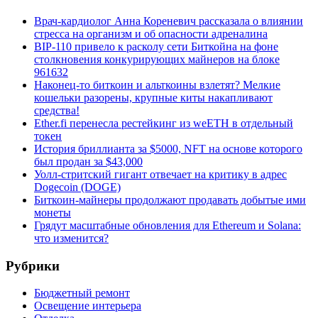
Врач-кардиолог Анна Кореневич рассказала о влиянии
стресса на организм и об опасности адреналина
BIP-110 привело к расколу сети Биткойна на фоне
столкновения конкурирующих майнеров на блоке
961632
Наконец-то биткоин и альткоины взлетят? Мелкие
кошельки разорены, крупные киты накапливают
средства!
Ether.fi перенесла рестейкинг из weETH в отдельный
токен
История бриллианта за $5000, NFT на основе которого
был продан за $43,000
Уолл-стритский гигант отвечает на критику в адрес
Dogecoin (DOGE)
Биткоин-майнеры продолжают продавать добытые ими
монеты
Грядут масштабные обновления для Ethereum и Solana:
что изменится?
Рубрики
Бюджетный ремонт
Освещение интерьера