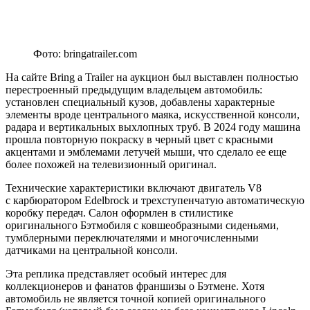
Фото: bringatrailer.com
На сайте Bring a Trailer на аукцион был выставлен полностью
перестроенный предыдущим владельцем автомобиль:
установлен специальный кузов, добавлены характерные
элементы вроде центрального маяка, искусственной консоли,
радара и вертикальных выхлопных труб. В 2024 году машина
прошла повторную покраску в черный цвет с красными
акцентами и эмблемами летучей мыши, что сделало ее еще
более похожей на телевизионный оригинал.
Технические характеристики включают двигатель V8
с карбюратором Edelbrock и трехступенчатую автоматическую
коробку передач. Салон оформлен в стилистике
оригинального Бэтмобиля с ковшеобразными сиденьями,
тумблерными переключателями и многочисленными
датчиками на центральной консоли.
Эта реплика представляет особый интерес для
коллекционеров и фанатов франшизы о Бэтмене. Хотя
автомобиль не является точной копией оригинального