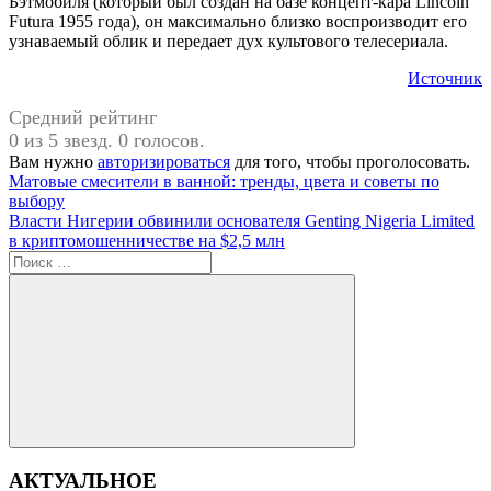
Бэтмобиля (который был создан на базе концепт-кара Lincoln
Futura 1955 года), он максимально близко воспроизводит его
узнаваемый облик и передает дух культового телесериала.
Источник
Средний рейтинг
0 из 5 звезд. 0 голосов.
Вам нужно
авторизироваться
для того, чтобы проголосовать.
Навигация
Предыдущая
Матовые смесители в ванной: тренды, цвета и советы по
запись:
выбору
по
Следующая
Власти Нигерии обвинили основателя Genting Nigeria Limited
записям
запись:
в криптомошенничестве на $2,5 млн
Поиск
для:
Поиск
АКТУАЛЬНОЕ