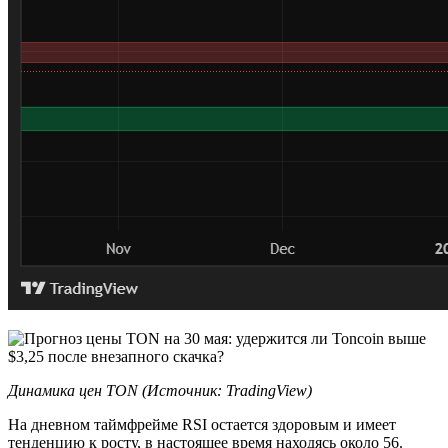
Динамика цен TON (Источник: TradingView)
На дневном таймфрейме RSI остается здоровым и имеет
тенденцию к росту, в настоящее время находясь около 56.