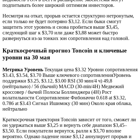
подпитывать более широкий оптимизм инвесторов.
Несмотря на откат, прорыв остается структурно нетронутым,
если только не будет потеряно $3,12. Если быки смогут
защитить этот уровень и снова пробиться выше $3,45,
следующий шаг к $3,70 или даже $3,88 может быстро
развернуться из-за тонких зон сопротивления над головой.
Краткосрочный прогноз Toncoin и ключевые
уровни на 30 мая
Метрика
Уровень
Текущая цена $3.32 Уровни сопротивления
$3.43, $3.54, $3.70 Выше ключевого сопротивленияУровень
поддержки $3.25, $3.12, $3.00 RSI (30 мин/4 ч) 49,8
(нейтрально) / 56 (бычий) MACD (30-min/4H) Медвежий
кроссовер / бычий Полосы Боллинджера (4H) Рост
волатильности Сопротивление Фибоначчи 0.618 at $3.32,
0.786 at $3.43 Сигнал Ишимоку (30 мин) Около края облака,
нейтрально
Краткосрочная траектория Toncoin зависит от того, сможет ли
он удержаться выше $3,25 и вернуть себе диапазон $3,45–
$3,50. Если покупатели вернутся, ралли к $3,70 вполне
вероятно. Однако падение ниже $3,12 аннулирует прорыв и