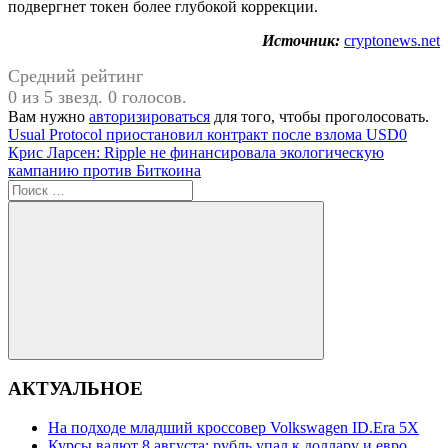
подвергнет токен более глубокой коррекции.
Источник:
cryptonews.net
Средний рейтинг
0 из 5 звезд. 0 голосов.
Вам нужно
авторизироваться
для того, чтобы проголосовать.
Навигация
Предыдущая
Usual Protocol приостановил контракт после взлома USD0
запись:
Следующая
Крис Ларсен: Ripple не финансировала экологическую
по
запись:
кампанию против Биткоина
записям
Поиск
для:
Поиск
АКТУАЛЬНОЕ
На подходе младший кроссовер Volkswagen ID.Era 5X
Курсы валют 8 августа: рубль упал к доллару и евро