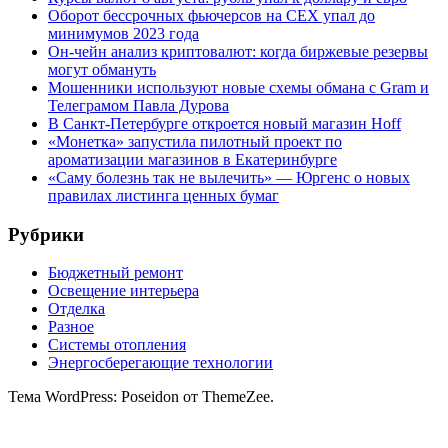
Оборот бессрочных фьючерсов на CEX упал до
минимумов 2023 года
Он-чейн анализ криптовалют: когда биржевые резервы
могут обмануть
Мошенники используют новые схемы обмана с Gram и
Телеграмом Павла Дурова
В Санкт-Петербурге откроется новый магазин Hoff
«Монетка» запустила пилотный проект по
ароматизации магазинов в Екатеринбурге
«Саму болезнь так не вылечить» — Юргенс о новых
правилах листинга ценных бумаг
Рубрики
Бюджетный ремонт
Освещение интерьера
Отделка
Разное
Системы отопления
Энергосберегающие технологии
Тема WordPress: Poseidon от ThemeZee.