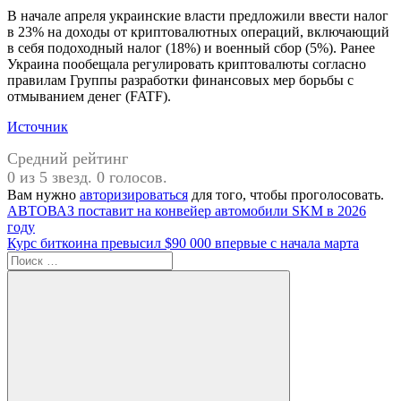
В начале апреля украинские власти предложили ввести налог
в 23% на доходы от криптовалютных операций, включающий
в себя подоходный налог (18%) и военный сбор (5%). Ранее
Украина пообещала регулировать криптовалюты согласно
правилам Группы разработки финансовых мер борьбы с
отмыванием денег (FATF).
Источник
Средний рейтинг
0 из 5 звезд. 0 голосов.
Вам нужно
авторизироваться
для того, чтобы проголосовать.
Навигация
Предыдущая
АВТОВАЗ поставит на конвейер автомобили SKM в 2026
запись:
году
по
Следующая
Курс биткоина превысил $90 000 впервые с начала марта
записям
запись:
Поиск
для: