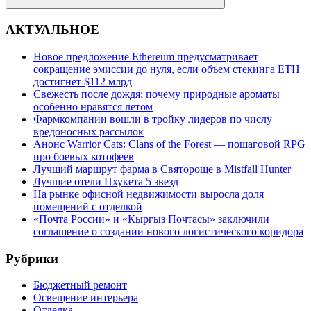
Поиск
АКТУАЛЬНОЕ
Новое предложение Ethereum предусматривает
сокращение эмиссии до нуля, если объем стекинга ETH
достигнет $112 млрд
Свежесть после дождя: почему природные ароматы
особенно нравятся летом
Фармкомпании вошли в тройку лидеров по числу
вредоносных рассылок
Анонс Warrior Cats: Clans of the Forest — пошаговой RPG
про боевых котофеев
Лучший маршрут фарма в Святороще в Mistfall Hunter
Лучшие отели Пхукета 5 звезд
На рынке офисной недвижимости выросла доля
помещений с отделкой
«Почта России» и «Кыргыз Почтасы» заключили
соглашение о создании нового логистического коридора
Рубрики
Бюджетный ремонт
Освещение интерьера
Отделка