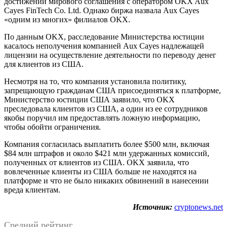
достижении мирового соглашения с оператором OKX Aux
Cayes FinTech Co. Ltd. Однако биржа назвала Aux Cayes
«одним из многих» филиалов OKX.
По данным OKX, расследование Министерства юстиции
касалось неполучения компанией Aux Cayes надлежащей
лицензии на осуществление деятельности по переводу денег
для клиентов из США.
Несмотря на то, что компания установила политику,
запрещающую гражданам США присоединяться к платформе,
Министерство юстиции США заявило, что OKX
преследовала клиентов из США, а один из ее сотрудников
якобы поручил им предоставлять ложную информацию,
чтобы обойти ограничения.
Компания согласилась выплатить более $500 млн, включая
$84 млн штрафов и около $421 млн удержанных комиссий,
полученных от клиентов из США. OKX заявила, что
вовлеченные клиенты из США больше не находятся на
платформе и что не было никаких обвинений в нанесении
вреда клиентам.
Источник:
cryptonews.net
Средний рейтинг