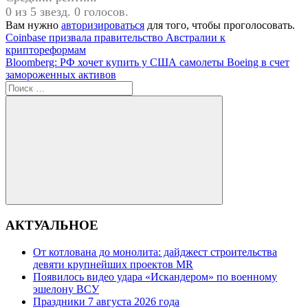
0 из 5 звезд. 0 голосов.
Вам нужно
авторизироваться
для того, чтобы проголосовать.
Навигация
Предыдущая
Coinbase призвала правительство Австралии к
запись:
криптореформам
по
Следующая
Bloomberg: РФ хочет купить у США самолеты Boeing в счет
записям
запись:
замороженных активов
Поиск
для:
Поиск
АКТУАЛЬНОЕ
От котлована до монолита: дайджест строительства
девяти крупнейших проектов MR
Появилось видео удара «Искандером» по военному
эшелону ВСУ
Праздники 7 августа 2026 года