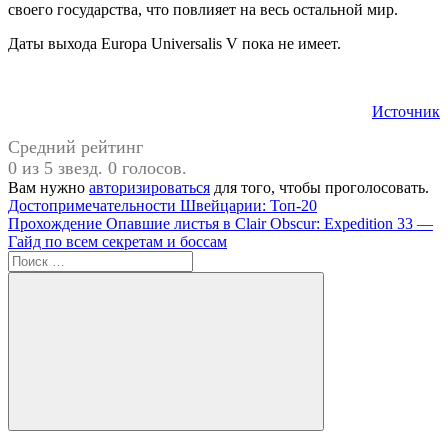
своего государства, что повлияет на весь остальной мир.
Даты выхода Europa Universalis V пока не имеет.
Источник
Средний рейтинг
0 из 5 звезд. 0 голосов.
Вам нужно
авторизироваться
для того, чтобы проголосовать.
Навигация
Предыдущая
Достопримечательности Швейцарии: Топ-20
запись:
Следующая
Прохождение Опавшие листья в Clair Obscur: Expedition 33 —
по
запись:
Гайд по всем секретам и боссам
записям
Поиск
для:
Поиск