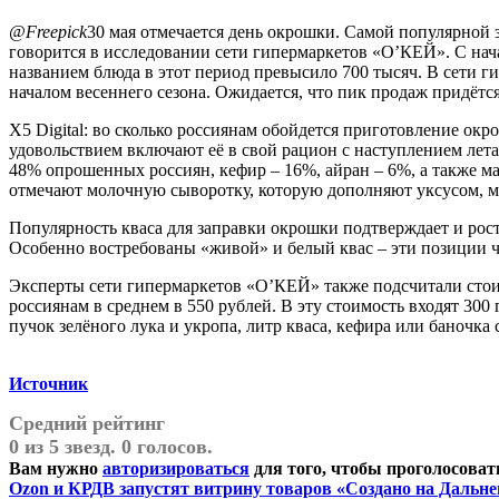
@Freepick
30 мая отмечается день окрошки. Самой популярной за
говорится в исследовании сети гипермаркетов «О’КЕЙ». С нача
названием блюда в этот период превысило 700 тысяч. В сети 
началом весеннего сезона. Ожидается, что пик продаж придётс
X5 Digital: во сколько россиянам обойдется приготовление ок
удовольствием включают её в свой рацион с наступлением лета
48% опрошенных россиян, кефир – 16%, айран – 6%, а также ма
отмечают молочную сыворотку, которую дополняют уксусом, ми
Популярность кваса для заправки окрошки подтверждает и рост
Особенно востребованы «живой» и белый квас – эти позиции ч
Эксперты сети гипермаркетов «О’КЕЙ» также подсчитали стоим
россиянам в среднем в 550 рублей. В эту стоимость входят 300
пучок зелёного лука и укропа, литр кваса, кефира или баночка
Источник
Средний рейтинг
0 из 5 звезд. 0 голосов.
Вам нужно
авторизироваться
для того, чтобы проголосоват
Навигация
Предыдущая
Ozon и КРДВ запустят витрину товаров «Создано на Дальне