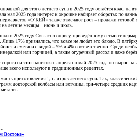
правкой для этого летнего супа в 2025 году остаётся квас, на 
ла мая 2025 года интерес к окрошке набирает обороты: по данн
гипермаркетов «О’КЕЙ» также отмечают рост – продажи готовой
я на летние месяцы – июнь и июль.
рошки в 2025 году Согласно опросу, проведённому сетью гиперм
. Лишь 17% признались, что вовсе не любят это блюдо. В пятёр
йонез и сметана с водой – 5% и 4% соответственно. Среди необ
нералкой или горчицей, а также огуречный рассол и даже берёз
 спроса на этот напиток: с апреля по май 2025 года он вырос н
аще всего используют в традиционных рецептах.
ость приготовления 1,5 литров летнего супа. Так, классическ
 грамм докторской колбасы или ветчины, три-четыре средних карт
 сметаны.
ь.
м Востоке»