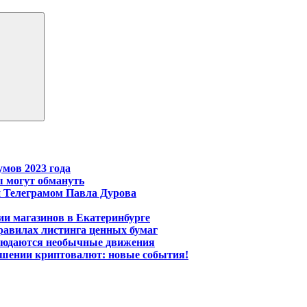
мов 2023 года
ы могут обмануть
 Телеграмом Павла Дурова
ии магазинов в Екатеринбурге
равилах листинга ценных бумаг
блюдаются необычные движения
ношении криптовалют: новые события!