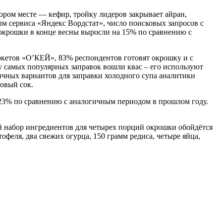
втором месте — кефир, тройку лидеров закрывает айран,
ым сервиса «Яндекс Вордстат», число поисковых запросов с
 окрошки в конце весны выросли на 15% по сравнению с
аркетов «О’КЕЙ», 83% респондентов готовят окрошку и с
ку самых популярных заправок вошли квас – его используют
ычных вариантов для заправки холодного супа аналитики
овый сок.
а 23% по сравнению с аналогичным периодом в прошлом году.
ий набор ингредиентов для четырех порций окрошки обойдётся
офеля, два свежих огурца, 150 грамм редиса, четыре яйца,