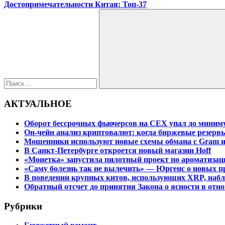
запись:
Следующая
Достопримечательности Китая: Топ-37
по
запись:
Поиск
записям
для:
Поиск
АКТУАЛЬНОЕ
Оборот бессрочных фьючерсов на CEX упал до миниму
Он-чейн анализ криптовалют: когда биржевые резерв
Мошенники используют новые схемы обмана с Gram и
В Санкт-Петербурге откроется новый магазин Hoff
«Монетка» запустила пилотный проект по ароматизац
«Саму болезнь так не вылечить» — Юргенс о новых п
В поведении крупных китов, использующих XRP, на
Обратный отсчет до принятия Закона о ясности в от
Рубрики