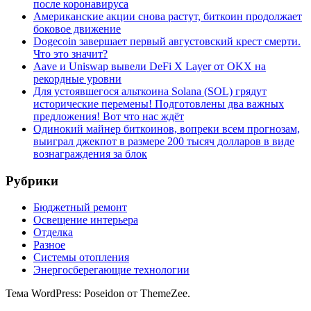
после коронавируса
Американские акции снова растут, биткоин продолжает
боковое движение
Dogecoin завершает первый августовский крест смерти.
Что это значит?
Aave и Uniswap вывели DeFi X Layer от OKX на
рекордные уровни
Для устоявшегося альткоина Solana (SOL) грядут
исторические перемены! Подготовлены два важных
предложения! Вот что нас ждёт
Одинокий майнер биткоинов, вопреки всем прогнозам,
выиграл джекпот в размере 200 тысяч долларов в виде
вознаграждения за блок
Рубрики
Бюджетный ремонт
Освещение интерьера
Отделка
Разное
Системы отопления
Энергосберегающие технологии
Тема WordPress: Poseidon от ThemeZee.