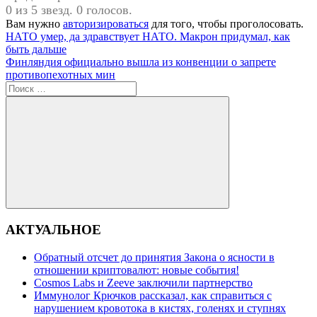
0 из 5 звезд. 0 голосов.
Вам нужно
авторизироваться
для того, чтобы проголосовать.
Навигация
Предыдущая
НАТО умер, да здравствует НАТО. Макрон придумал, как
запись:
быть дальше
по
Следующая
Финляндия официально вышла из конвенции о запрете
записям
запись:
противопехотных мин
Поиск
для:
Поиск
АКТУАЛЬНОЕ
Обратный отсчет до принятия Закона о ясности в
отношении криптовалют: новые события!
Cosmos Labs и Zeeve заключили партнерство
Иммунолог Крючков рассказал, как справиться с
нарушением кровотока в кистях, голенях и ступнях