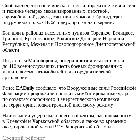
Сообщается, что наши войска нанесли поражение живой силе
и технике четырех механизированных, пехотной,
аэромобильной, двух десантно-штурмовых бригад, трех
штурмовых полков ВСУ и двух бригад нацгвардии.
Бои шли в районах населенных пунктов Торецкое, Белицкое,
Гришино, Красноярское, Родинское Донецкой Народной
Республики, Межевая и Новоподгородное Днепропетровской
области.
По данным Минобороны, потери противника составили
до 410 военнослужащих, шесть боевых бронированных
машин, восемь автомобилей и два орудия полевой
артиллерии.
Ранее
EADaily
сообщало, что Вооруженные силы Российской
Федерации продолжили наносить комбинированные удары
по объектам оборонного и энергетического комплекса
на территории, подконтрольной киевскому режиму.
Наибольший ущерб был нанесен объектам, расположенным
в Киевской и Харьковской областях, а также во временно
оккупированной части ВСУ Запорожской области.
Средний рейтинг