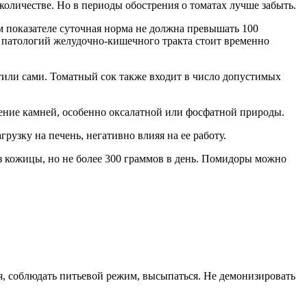
оличестве. Но в периоды обострения о томатах лучше забыть.
м показателе суточная норма не должна превышать 100
 патологий желудочно-кишечного тракта стоит временно
тили сами. Томатный сок также входит в число допустимых
ение камней, особенно оксалатной или фосфатной природы.
рузку на печень, негативно влияя на ее работу.
з кожицы, но не более 300 граммов в день. Помидоры можно
ся, соблюдать питьевой режим, высыпаться. Не демонизировать