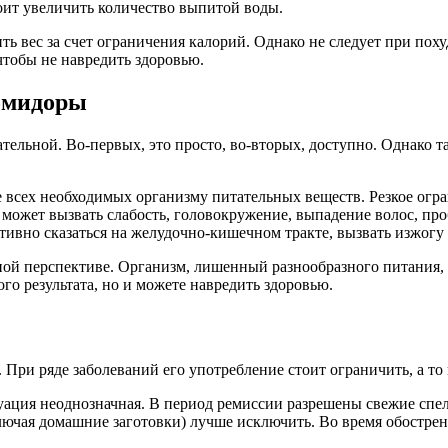
тоит увеличить количество выпитой воды.
ть вес за счет ограничения калорий. Однако не следует при поху
чтобы не навредить здоровью.
помидоры
ательной. Во-первых, это просто, во-вторых, доступно. Однако 
е всех необходимых организму питательных веществ. Резкое огр
может вызвать слабость, головокружение, выпадение волос, про
тивно сказаться на желудочно-кишечном тракте, вызвать изжогу
ой перспективе. Организм, лишенный разнообразного питания, бу
го результата, но и можете навредить здоровью.
. При ряде заболеваний его употребление стоит ограничить, а то
ация неоднозначная. В период ремиссии разрешены свежие спе
ючая домашние заготовки) лучше исключить. Во время обострени