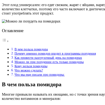
Этот плод универсален: его едят свежим, жарят с яйцами, вар
количество клетчатки, поэтому его часто включают в диетичес
стоит употреблять этот продукт.
Оглавление
В чем польза помидора
Почему именно помидор входит в программы похудения
Как провести разгрузочный день на помидорах
Можно ли при похудении есть только помидоры
Кому нельзя помидоры
Что можно сделать?
Что мы еще писали про помидоры:
В чем польза помидора
Многие привыкли называть их овощами, но с точки зрения наук
количество витаминов и минералов: