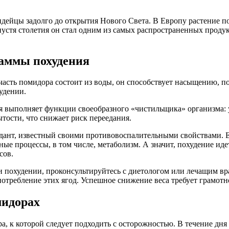
ейцы задолго до открытия Нового Света. В Европу растение поп
устя столетия он стал одним из самых распространенных продукт
раммы похудения
часть помидора состоит из воды, он способствует насыщению, п
удении.
ая выполняет функции своеобразного «чистильщика» организма:
тости, что снижает риск переедания.
т, известный своими противовоспалительными свойствами. Если
зные процессы, в том числе, метаболизм. А значит, похудение ид
сов.
ри похудении, проконсультируйтесь с диетологом или лечащим в
потребление этих ягод. Успешное снижение веса требует грамотн
мидорах
а, к которой следует подходить с осторожностью. В течение дня