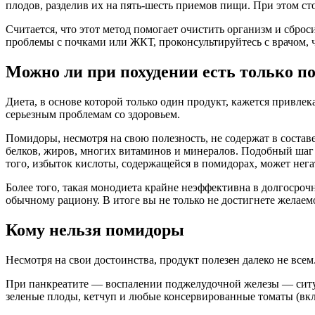
плодов, разделив их на пять-шесть приемов пищи. При этом с
Считается, что этот метод помогает очистить организм и сброси
проблемы с почками или ЖКТ, проконсультируйтесь с врачом, 
Можно ли при похудении есть только 
Диета, в основе которой только один продукт, кажется привлек
серьезным проблемам со здоровьем.
Помидоры, несмотря на свою полезность, не содержат в состав
белков, жиров, многих витаминов и минералов. Подобный шаг 
того, избыток кислоты, содержащейся в помидорах, может нега
Более того, такая монодиета крайне неэффективна в долгосрочн
обычному рациону. В итоге вы не только не достигнете желаемо
Кому нельзя помидоры
Несмотря на свои достоинства, продукт полезен далеко не всем
При панкреатите — воспалении поджелудочной железы — ситу
зеленые плоды, кетчуп и любые консервированные томаты (вкл