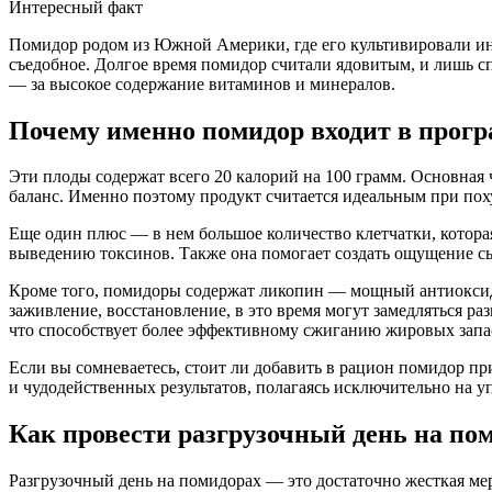
Интересный факт
Помидор родом из Южной Америки, где его культивировали инд
съедобное. Долгое время помидор считали ядовитым, и лишь сп
— за высокое содержание витаминов и минералов.
Почему именно помидор входит в прог
Эти плоды содержат всего 20 калорий на 100 грамм. Основная 
баланс. Именно поэтому продукт считается идеальным при пох
Еще один плюс — в нем большое количество клетчатки, котор
выведению токсинов. Также она помогает создать ощущение сы
Кроме того, помидоры содержат ликопин — мощный антиоксидан
заживление, восстановление, в это время могут замедляться ра
что способствует более эффективному сжиганию жировых запа
Если вы сомневаетесь, стоит ли добавить в рацион помидор п
и чудодейственных результатов, полагаясь исключительно на у
Как провести разгрузочный день на по
Разгрузочный день на помидорах — это достаточно жесткая мер