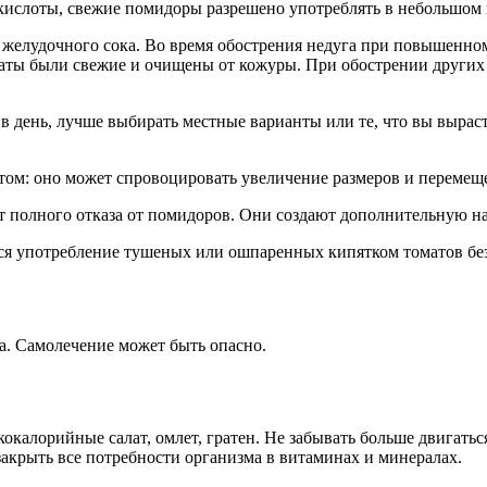
кислоты, свежие помидоры разрешено употреблять в небольшом к
и желудочного сока. Во время обострения недуга при повышенно
аты были свежие и очищены от кожуры. При обострении других
в день, лучше выбирать местные варианты или те, что вы вырас
том: оно может спровоцировать увеличение размеров и перемещ
ют полного отказа от помидоров. Они создают дополнительную наг
тся употребление тушеных или ошпаренных кипятком томатов бе
а. Самолечение может быть опасно.
кокалорийные салат, омлет, гратен. Не забывать больше двигать
закрыть все потребности организма в витаминах и минералах.