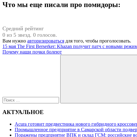
Что мы еще писали про помидоры:
Средний рейтинг
0 из 5 звезд. 0 голосов.
Вам нужно
авторизироваться
для того, чтобы проголосовать.
Навигация
Предыдущая
15 мая The First Berserker: Khazan получит патч с новыми режи
запись:
Следующая
Почему наши почки болеют
по
запись:
Поиск
записям
для:
Поиск
АКТУАЛЬНОЕ
Acura готовит предвестника нового гибридного кроссов
Промышленное предприятие в Самарской области подвер
Поражены предприятие ВПК и склад ГСМ: российские во