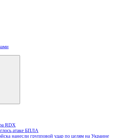
мами
ера RDX
глось атаке БПЛА
йска нанесли групповой удар по целям на Украине