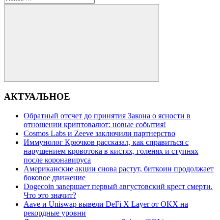
для:
Поиск
АКТУАЛЬНОЕ
Обратный отсчет до принятия Закона о ясности в
отношении криптовалют: новые события!
Cosmos Labs и Zeeve заключили партнерство
Иммунолог Крючков рассказал, как справиться с
нарушением кровотока в кистях, голенях и ступнях
после коронавируса
Американские акции снова растут, биткоин продолжает
боковое движение
Dogecoin завершает первый августовский крест смерти.
Что это значит?
Aave и Uniswap вывели DeFi X Layer от OKX на
рекордные уровни