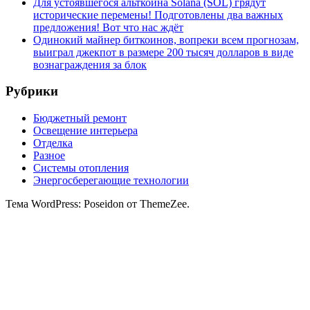
Для устоявшегося альткоина Solana (SOL) грядут
исторические перемены! Подготовлены два важных
предложения! Вот что нас ждёт
Одинокий майнер биткоинов, вопреки всем прогнозам,
выиграл джекпот в размере 200 тысяч долларов в виде
вознаграждения за блок
Рубрики
Бюджетный ремонт
Освещение интерьера
Отделка
Разное
Системы отопления
Энергосберегающие технологии
Тема WordPress: Poseidon от ThemeZee.