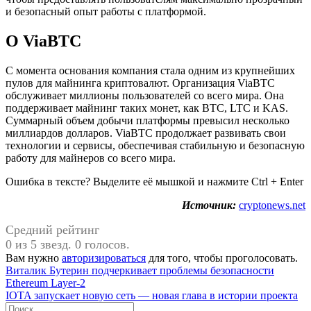
и безопасный опыт работы с платформой.
О ViaBTC
С момента основания компания стала одним из крупнейших
пулов для майнинга криптовалют. Организация ViaBTC
обслуживает миллионы пользователей со всего мира. Она
поддерживает майнинг таких монет, как BTC, LTC и KAS.
Суммарный объем добычи платформы превысил несколько
миллиардов долларов. ViaBTC продолжает развивать свои
технологии и сервисы, обеспечивая стабильную и безопасную
работу для майнеров со всего мира.
Ошибка в тексте? Выделите её мышкой и нажмите Ctrl + Enter
Источник:
cryptonews.net
Средний рейтинг
0 из 5 звезд. 0 голосов.
Вам нужно
авторизироваться
для того, чтобы проголосовать.
Навигация
Предыдущая
Виталик Бутерин подчеркивает проблемы безопасности
запись:
Ethereum Layer-2
по
Следующая
IOTA запускает новую сеть — новая глава в истории проекта
записям
запись:
Поиск