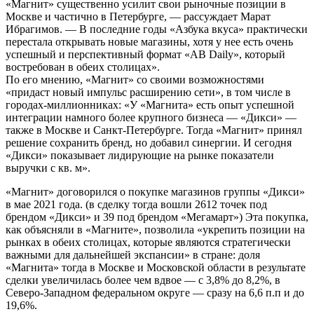
«Магнит» существенно усилит свои рыночные позиции в
Москве и частично в Петербурге, — рассуждает Марат
Ибрагимов. — В последние годы «Азбука вкуса» практически
перестала открывать новые магазины, хотя у нее есть очень
успешный и перспективный формат «AB Daily», который
востребован в обеих столицах».
По его мнению, «Магнит» со своими возможностями
«придаст новый импульс расширению сети», в том числе в
городах-миллионниках: «У «Магнита» есть опыт успешной
интеграции намного более крупного бизнеса — «Дикси» —
также в Москве и Санкт-Петербурге. Тогда «Магнит» принял
решение сохранить бренд, но добавил синергии. И сегодня
«Дикси» показывает лидирующие на рынке показатели
выручки с кв. м».
«Магнит» договорился о покупке магазинов группы «Дикси»
в мае 2021 года. (в сделку тогда вошли 2612 точек под
брендом «Дикси» и 39 под брендом «Мегамарт») Эта покупка,
как объясняли в «Магните», позволила «укрепить позиции на
рынках в обеих столицах, которые являются стратегически
важными для дальнейшей экспансии» в стране: доля
«Магнита» тогда в Москве и Московской области в результате
сделки увеличилась более чем вдвое — с 3,8% до 8,2%, в
Северо-Западном федеральном округе — сразу на 6,6 п.п и до
19,6%.