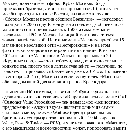
Москве, называйте его финал Кубка Москвы. Когда
приезжают бразильцы и играют при морозе -10, хотя матч
мог бы проходить на юге России, назовите это лучше
«Сборная Москвы против сборной Бразилии», — негодовал
Галицкий в 2005 году. К концу того года, когда общее число
магазинов сети приближалось к 1500, а сама компания
готовилась к IPO, в Москве Галицкий мог похвастаться
только одной сделкой. На тот момент «Магнит» приобрел 15
магазинов небольшой сети «Нестеровский» и на этом
фактически заморозил свое развитие в столице. К началу
2011-го число «Магнитов» в Москве не превышало 20.
«Крупные города — это проблема, там достаточно сильные
конкуренты, просто так в лаптях туда зайти — получишь по
голове», — признавался бизнесмен уже в 2014-ом. Но именно
в сентябре 2014-го, Москва по количеству точек «Магнита»
обошла домашний для компании рынок Краснодара.
По мнению Ибрагимова, развитие «Азбуки вкуса» на фоне
сделки значительно ускорится: «В премиальном сегменте CVP
(Customer Value Proposition — так называемое «ценностное
предложение) «Азбуки вкуса» является одним из самых
сильных в мире, не хуже Waitrose (бренд премиальных
британских супермаркетов, основанный в 1904 году как
Waite, Rose & Taylor. —
РБК
), и я не исключаю, что «Магнит»,
с его масштабом и возможностями может, попробовать выйти