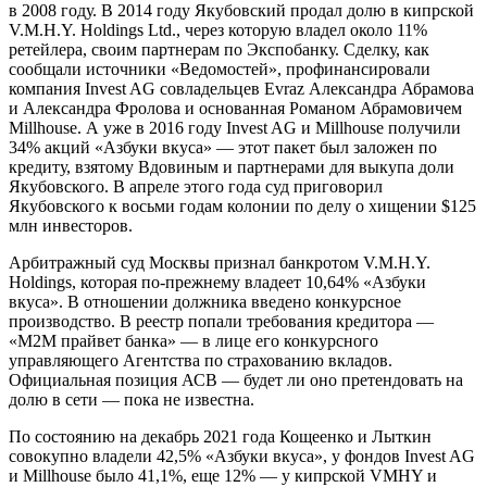
в 2008 году. В 2014 году Якубовский продал долю в кипрской
V.M.H.Y. Holdings Ltd., через которую владел около 11%
ретейлера, своим партнерам по Экспобанку. Сделку, как
сообщали источники «Ведомостей», профинансировали
компания Invest AG совладельцев Evraz Александра Абрамова
и Александра Фролова и основанная Романом Абрамовичем
Millhouse. А уже в 2016 году Invest AG и Millhouse получили
34% акций «Азбуки вкуса» — этот пакет был заложен по
кредиту, взятому Вдовиным и партнерами для выкупа доли
Якубовского. В апреле этого года суд приговорил
Якубовского к восьми годам колонии по делу о хищении $125
млн инвесторов.
Арбитражный суд Москвы признал банкротом V.M.H.Y.
Holdings, которая по-прежнему владеет 10,64% «Азбуки
вкуса». В отношении должника введено конкурсное
производство. В реестр попали требования кредитора —
«М2М прайвет банка» — в лице его конкурсного
управляющего Агентства по страхованию вкладов.
Официальная позиция АСВ — будет ли оно претендовать на
долю в сети — пока не известна.
По состоянию на декабрь 2021 года Кощеенко и Лыткин
совокупно владели 42,5% «Азбуки вкуса», у фондов Invest AG
и Millhouse было 41,1%, еще 12% — у кипрской VMHY и