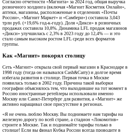
Согласно отчетности «Магнита» за 2024 год, общая выручка
розничного холдинга (включая «Магнит Косметик Онлайн»,
аптеки, магазины, расположенные в отделениях «Почты
России», «Магнит Маркет» и «Самбери») составила 3,043
трлн руб. (+19,6% год-к-году). Доля «Дикси» в розничных
продажах составила 10,8%. Динамика LFL продаж магазинов
«Дикси» улучшилась с 2,3% в 2023 году до 12,4% — и это
стало самым высоким ростом LFL среди всех форматов
группы.
Как «Магнит» покорял столицу
Сеть «Магнит» открыла свой первый магазин в Краснодаре в
1998 году (тогда он назывался Cash&Carry) и долгое время
избегала развития в столице. Первая точка в Москве
появилась только в 2002 году. Причина такой выборки
географии объяснялось тем, что выходившие на тот момент в
Россию иностранные ретейлеры использовали именно
Москву или Санкт-Петербург для развития, а «Магнит» же
активно наращивал свое присутствие в регионах.
«Я не очень люблю Москву. Вы поднимаете нам тарифы на
железную дорогу по всей стране, а стадион «Локомотив»
строите в Москве. Так и поднимайте тарифы только в
столице! Если вы финал Кубка России всегда проводите в