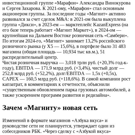
инвестиционной группе «Марафон» Александра Винокурова
и Сергея Захарова. К 2021-ому, «Марафон» стал основным
акционером группы. За последние годы «Магнит» активно
развивался за счет сделок M&A: в 2021-ом была выкуплена
группа «Дикси», в 2023-ем — марктеплейс KazanExpress (на
его базе теперь работает «Магнит Маркет»), в 2024-ом —
крупнейшая на Дальнем Востоке розничная сеть «Самбери».
По итогам 2024-го, «Магнит» занимает 13,2% российского
розничного рынка (у X5 — 15,6%), в портфеле было 31 483
магазина (общая площадь — 10,934 тыс кв.м.), 51
распределительный центр.
Чистая розничная выручка — 3,018 трлн руб. (+20,3% год-к-
году), EBITDA — 171,9 млрд руб. (+3,4%), чистый долг —
252,8 млрд руб. (+52,2%), долг/EBITDA — 1,5х (+0,5х),
CAPEX — 160,5 млрд руб. (+118,6%). В самой компании рост
капзатрат, в комментариях к отчетности, объяснили
«существенным обновлением парка грузовых автомобилей, а
также ускорением программ развития и редизайна».
Зачем «Магниту» новая сеть
Изменений в формате магазинов «Азбука вкуса» и
руководстве сети не планируется, утверждает один из
собеседников РБК. «Через сделку с «Азбукой вкуса»