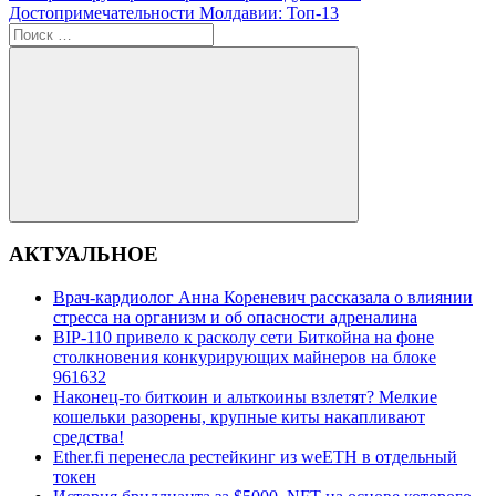
запись:
Следующая
Достопримечательности Молдавии: Топ-13
по
запись:
Поиск
записям
для:
Поиск
АКТУАЛЬНОЕ
Врач-кардиолог Анна Кореневич рассказала о влиянии
стресса на организм и об опасности адреналина
BIP-110 привело к расколу сети Биткойна на фоне
столкновения конкурирующих майнеров на блоке
961632
Наконец-то биткоин и альткоины взлетят? Мелкие
кошельки разорены, крупные киты накапливают
средства!
Ether.fi перенесла рестейкинг из weETH в отдельный
токен