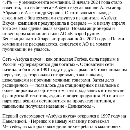
4,4% — у менеджмента компании. В начале 2024 года стало
известно, что из бизнеса «Азбуки вкуса» вышли Александр
Абрамов и Александр Фролов. О готовящемся выходе
связанных с бизнесменами структур из капитала «Азбуки
Вкуса» компания предупредила в феврале — к началу апреля
того же года сделка была закрыта. Новым акционером и
инвестором компании стало АО «Бавэро Групп».
Бенефициары этой зарегистрированной в 2023 году в Перми
компании не раскрываются, связаться с АО на момент
публикации не удалось.
Сеть «Азбука вкуса», как описывал Forbes, была первым в
России «супермаркетом для богатых». Основатели сети
начинали бизнес в 1991 году с двух ларьков в Столешниковом
переулке, где торговали сигаретами, зажигалками,
шоколадками и прочими мелкими товарами. Затем дело
расширилось — появилось два стационарных павильона с
более широким ассортиментом: там продавались в том числе
французский текстиль, аудио- и видеопродукция. Но в итоге
партнеры решили остановиться на продуктах питания, а
павильоны получили название «Деликатесы».
Первый супермаркет «Азбука вкуса» открылся в 1997 году на
Павелецкой. «Нередко к нашему магазину подъезжал
Mercedes, из которого выходили лихие ребята в малиновых