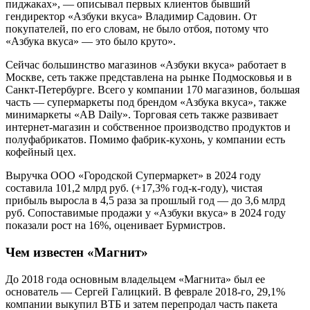
пиджаках», — описывал первых клиентов бывший
гендиректор «Азбуки вкуса» Владимир Садовин. От
покупателей, по его словам, не было отбоя, потому что
«Азбука вкуса» — это было круто».
Сейчас большинство магазинов «Азбуки вкуса» работает в
Москве, сеть также представлена на рынке Подмосковья и в
Санкт-Петербурге. Всего у компании 170 магазинов, большая
часть — супермаркеты под брендом «Азбука вкуса», также
минимаркеты «АB Daily». Торговая сеть также развивает
интернет-магазин и собственное производство продуктов и
полуфабрикатов. Помимо фабрик-кухонь, у компании есть
кофейный цех.
Выручка ООО «Городской Супермаркет» в 2024 году
составила 101,2 млрд руб. (+17,3% год-к-году), чистая
прибыль выросла в 4,5 раза за прошлый год — до 3,6 млрд
руб. Сопоставимые продажи у «Азбуки вкуса» в 2024 году
показали рост на 16%, оценивает Бурмистров.
Чем известен «Магнит»
До 2018 года основным владельцем «Магнита» был ее
основатель — Сергей Галицкий. В феврале 2018-го, 29,1%
компании выкупил ВТБ и затем перепродал часть пакета