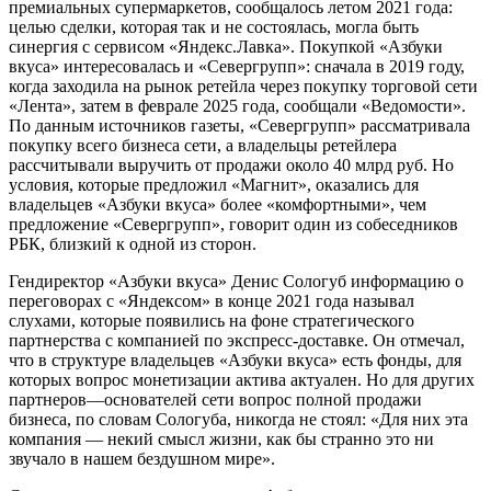
премиальных супермаркетов, сообщалось летом 2021 года:
целью сделки, которая так и не состоялась, могла быть
синергия с сервисом «Яндекс.Лавка». Покупкой «Азбуки
вкуса» интересовалась и «Севергрупп»: сначала в 2019 году,
когда заходила на рынок ретейла через покупку торговой сети
«Лента», затем в феврале 2025 года, сообщали «Ведомости».
По данным источников газеты, «Севергрупп» рассматривала
покупку всего бизнеса сети, а владельцы ретейлера
рассчитывали выручить от продажи около 40 млрд руб. Но
условия, которые предложил «Магнит», оказались для
владельцев «Азбуки вкуса» более «комфортными», чем
предложение «Севергрупп», говорит один из собеседников
РБК, близкий к одной из сторон.
Гендиректор «Азбуки вкуса» Денис Сологуб информацию о
переговорах с «Яндексом» в конце 2021 года называл
слухами, которые появились на фоне стратегического
партнерства с компанией по экспресс-доставке. Он отмечал,
что в структуре владельцев «Азбуки вкуса» есть фонды, для
которых вопрос монетизации актива актуален. Но для других
партнеров—основателей сети вопрос полной продажи
бизнеса, по словам Сологуба, никогда не стоял: «Для них эта
компания — некий смысл жизни, как бы странно это ни
звучало в нашем бездушном мире».