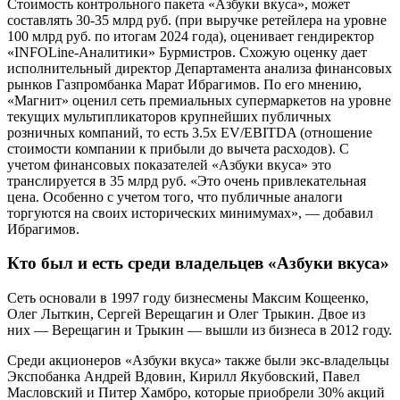
Стоимость контрольного пакета «Азбуки вкуса», может
составлять 30-35 млрд руб. (при выручке ретейлера на уровне
100 млрд руб. по итогам 2024 года), оценивает гендиректор
«INFOLine-Аналитики» Бурмистров. Схожую оценку дает
исполнительный директор Департамента анализа финансовых
рынков Газпромбанка Марат Ибрагимов. По его мнению,
«Магнит» оценил сеть премиальных супермаркетов на уровне
текущих мультипликаторов крупнейших публичных
розничных компаний, то есть 3.5х EV/EBITDA (отношение
стоимости компании к прибыли до вычета расходов). С
учетом финансовых показателей «Азбуки вкуса» это
транслируется в 35 млрд руб. «Это очень привлекательная
цена. Особенно с учетом того, что публичные аналоги
торгуются на своих исторических минимумах», — добавил
Ибрагимов.
Кто был и есть среди владельцев «Азбуки вкуса»
Сеть основали в 1997 году бизнесмены Максим Кощеенко,
Олег Лыткин, Сергей Верещагин и Олег Трыкин. Двое из
них — Верещагин и Трыкин — вышли из бизнеса в 2012 году.
Среди акционеров «Азбуки вкуса» также были экс-владельцы
Экспобанка Андрей Вдовин, Кирилл Якубовский, Павел
Масловский и Питер Хамбро, которые приобрели 30% акций