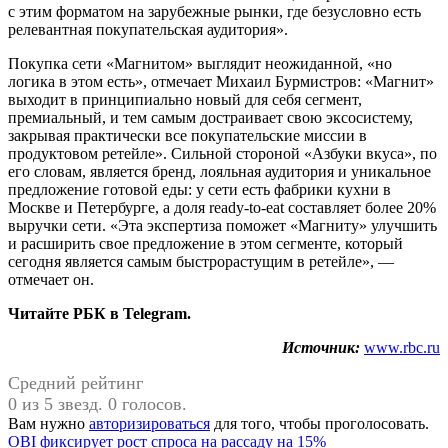
с этим форматом на зарубежные рынки, где безусловно есть
релевантная покупательская аудитория».
Покупка сети «Магнитом» выглядит неожиданной, «но
логика в этом есть», отмечает Михаил Бурмистров: «Магнит»
выходит в принципиально новый для себя сегмент,
премиальный, и тем самым достраивает свою эксосистему,
закрывая практически все покупательские миссии в
продуктовом ретейле». Сильной стороной «Азбуки вкуса», по
его словам, является бренд, лояльная аудитория и уникальное
предложение готовой еды: у сети есть фабрики кухни в
Москве и Петербурге, а доля ready-to-eat составляет более 20%
выручки сети. «Эта экспертиза поможет «Магниту» улучшить
и расширить свое предложение в этом сегменте, который
сегодня является самым быстрорастущим в ретейле», —
отмечает он.
Читайте РБК в Telegram.
Источник:
www.rbc.ru
Средний рейтинг
0 из 5 звезд. 0 голосов.
Вам нужно
авторизироваться
для того, чтобы проголосовать.
Навигация
Предыдущая
OBI фиксирует рост спроса на рассаду на 15%