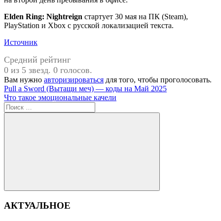
Elden Ring: Nightreign
стартует 30 мая на ПК (Steam),
PlayStation и Xbox с русской локализацией текста.
Источник
Средний рейтинг
0 из 5 звезд. 0 голосов.
Вам нужно
авторизироваться
для того, чтобы проголосовать.
Навигация
Предыдущая
Pull a Sword (Вытащи меч) — коды на Май 2025
запись:
Следующая
Что такое эмоциональные качели
по
запись:
Поиск
записям
для:
Поиск
АКТУАЛЬНОЕ