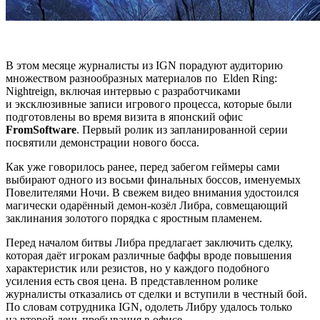
В этом месяце журналисты из IGN порадуют аудиторию
множеством разнообразных материалов по Elden Ring:
Nightreign, включая интервью с разработчиками
и эксклюзивные записи игрового процесса, которые были
подготовлены во время визита в японский офис
FromSoftware
. Первый ролик из запланированной серии
посвятили демонстрации нового босса.
Как уже говорилось ранее, перед забегом геймеры сами
выбирают одного из восьми финальных боссов, именуемых
Повелителями Ночи. В свежем видео внимания удостоился
магически одарённый демон-козёл Либра, совмещающий
заклинания золотого порядка с яростным пламенем.
Перед началом битвы Либра предлагает заключить сделку,
которая даёт игрокам различные баффы вроде повышения
характеристик или резистов, но у каждого подобного
усиления есть своя цена. В представленном ролике
журналисты отказались от сделки и вступили в честный бой.
По словам сотрудника IGN, одолеть Либру удалось только
на второй день пребывания в офисе.