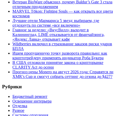
Ветеран BioWare объяснил, почему Baldur’s Gate 3 стала
отличным продолжением
MARVEL Tōkon: Fighting Souls — как открыть все цвета
костюмов
Лучшие отели Мармариса 5 звезд: выбираем, где
отдохнуть по системе «все включено»
Главное за неделю: «ВкусВилл» выходит в
Калининград, LIMÉ отказывается от франчайзинга,
«Яндекс Лавка» открывает кафе
Wildberries включил в страхование заказов риски ударов
БПЛА
Ищем пропущенную точку разворота правильно: как
криптотрейдеру применять индикатор Роба Букера
В США отложили принятие закона о крипторынке
CLARITY Act до осени
Прогноз цены Monero на август 2026 года: Справятся ли
XMR’s Cup и смогут собрать сеттинг до сезона до $427?
Рубрики
Бюджетный ремонт
Освещение интерьера
Отделка
Разное
Системы отопления