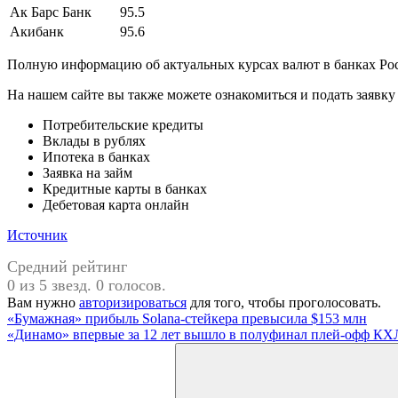
Ак Барс Банк
95.5
Акибанк
95.6
Полную информацию об актуальных курсах валют в банках Рос
На нашем сайте вы также можете ознакомиться и подать заявк
Потребительские кредиты
Вклады в рублях
Ипотека в банках
Заявка на займ
Кредитные карты в банках
Дебетовая карта онлайн
Источник
Средний рейтинг
0 из 5 звезд. 0 голосов.
Вам нужно
авторизироваться
для того, чтобы проголосовать.
Навигация
Предыдущая
«Бумажная» прибыль Solana-стейкера превысила $153 млн
запись:
Следующая
«Динамо» впервые за 12 лет вышло в полуфинал плей-офф КХЛ 
по
запись:
Поиск
записям
для: