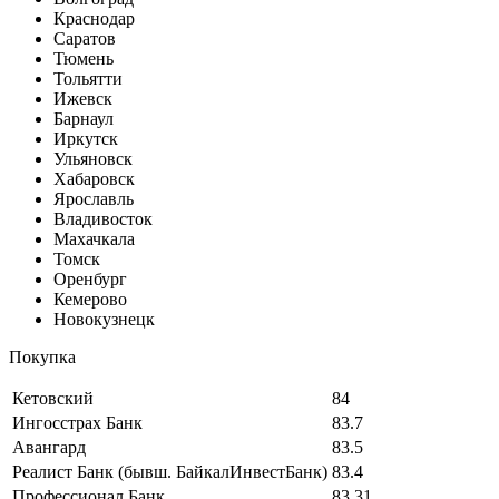
Краснодар
Саратов
Тюмень
Тольятти
Ижевск
Барнаул
Иркутск
Ульяновск
Хабаровск
Ярославль
Владивосток
Махачкала
Томск
Оренбург
Кемерово
Новокузнецк
Покупка
Кетовский
84
Ингосстрах Банк
83.7
Авангард
83.5
Реалист Банк (бывш. БайкалИнвестБанк)
83.4
Профессионал Банк
83.31