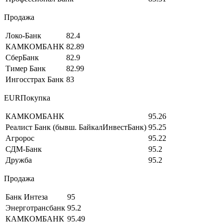
Продажа
Локо-Банк
82.4
КАМКОМБАНК
82.89
СберБанк
82.9
Тимер Банк
82.99
Ингосстрах Банк
83
EURПокупка
КАМКОМБАНК
95.26
Реалист Банк (бывш. БайкалИнвестБанк)
95.25
Агророс
95.22
СДМ-Банк
95.2
Дружба
95.2
Продажа
Банк Интеза
95
Энерготрансбанк
95.2
КАМКОМБАНК
95.49