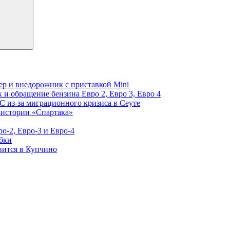
вер и внедорожник с приставкой Mini
 и обращение бензина Евро 2, Евро 3, Евро 4
С из-за миграционного кризиса в Сеуте
 истории «Спартака»
о-2, Евро-3 и Евро-4
бки
вится в Купчино