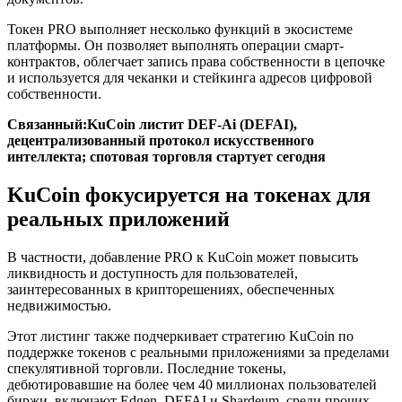
Токен PRO выполняет несколько функций в экосистеме
платформы. Он позволяет выполнять операции смарт-
контрактов, облегчает запись права собственности в цепочке
и используется для чеканки и стейкинга адресов цифровой
собственности.
Связанный:
KuCoin листит DEF-Ai (DEFAI),
децентрализованный протокол искусственного
интеллекта; спотовая торговля стартует сегодня
KuCoin фокусируется на токенах для
реальных приложений
В частности, добавление PRO к KuCoin может повысить
ликвидность и доступность для пользователей,
заинтересованных в крипторешениях, обеспеченных
недвижимостью.
Этот листинг также подчеркивает стратегию KuCoin по
поддержке токенов с реальными приложениями за пределами
спекулятивной торговли. Последние токены,
дебютировавшие на более чем 40 миллионах пользователей
биржи, включают Edgen, DEFAI и Shardeum, среди прочих.