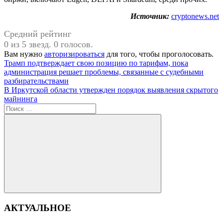
Источник:
cryptonews.net
Средний рейтинг
0 из 5 звезд. 0 голосов.
Вам нужно
авторизироваться
для того, чтобы проголосовать.
Навигация
Предыдущая
Трамп подтверждает свою позицию по тарифам, пока
запись:
администрация решает проблемы, связанные с судебными
по
разбирательствами
записям
Следующая
В Иркутской области утвержден порядок выявления скрытого
запись:
майнинга
Поиск
для:
Поиск
АКТУАЛЬНОЕ