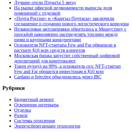
Лучшие отели Пхукета 5 звезд
На рынке офисной недвижимости выросла доля
помещений с отделкой
«Почта России» и «Кыргыз Почтасы» заключили
соглашение о создании нового логистического коридора
Независимые автозаправки обратились к Мишустину с
просьбой равномерно распределять топливо между
ними и крупными конкурентами
Основателя NFT-стартапа Few and Far обвинили в
растрате $10 млн средств клиентов
Московская биржа запустит собственный цифровой
депозитарий для криптовалют
Токен рухнул на 99%, а основатель сел: NFT-стартап
Few and Far обошелся инвесторам в $10 млн
Cardano и Injective объединились через IBC
Рубрики
Бюджетный ремонт
Освещение интерьера
Отделка
Разное
Системы отопления
Энергосберегающие технологии