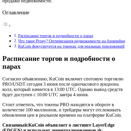
продажи недвижимости.
Оглавление
Расписание торгов и подробности о парах
Что такое Propy? Оптимизация недвижимости на блокчейне
KuCoin фокусируется на токенах для реальных приложений
Расписание торгов и подробности о
парах
Согласно объявлению, KuCoin включит спотовую торговлю
PRO/USDT сегодня 3 июня после одночасового аукциона
колл, который начнется в 13:00 UTC. Однако вывод средств
будет доступен с 10:00 UTC завтра 4 июня.
Стоит отметить, что токены PRO находятся в обороте в
количестве 100 миллионов, и трейдеры могут отслеживать
обновления цен в реальном времени на платформе KuCoin.
Связанный:
KuCoin объявляет о листинге LayerEdge
(EDGEN) и использует децентрализованную zk-