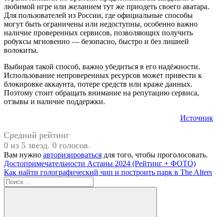
любимой игре или желанием тут же приодеть своего аватара.
Для пользователей из России, где официальные способы
могут быть ограничены или недоступны, особенно важно
наличие проверенных сервисов, позволяющих получить
робуксы мгновенно — безопасно, быстро и без лишней
волокиты.
Выбирая такой способ, важно убедиться в его надёжности.
Использование непроверенных ресурсов может привести к
блокировке аккаунта, потере средств или краже данных.
Поэтому стоит обращать внимание на репутацию сервиса,
отзывы и наличие поддержки.
Источник
Средний рейтинг
0 из 5 звезд. 0 голосов.
Вам нужно
авторизироваться
для того, чтобы проголосовать.
Навигация
Предыдущая
Достопримечательности Астаны 2024 (Рейтинг + ФОТО)
запись:
Следующая
Как найти голографический чип и построить парк в The Alters
по
запись:
Поиск
записям
для: