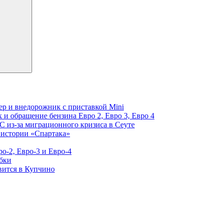
вер и внедорожник с приставкой Mini
 и обращение бензина Евро 2, Евро 3, Евро 4
С из-за миграционного кризиса в Сеуте
 истории «Спартака»
о-2, Евро-3 и Евро-4
бки
вится в Купчино