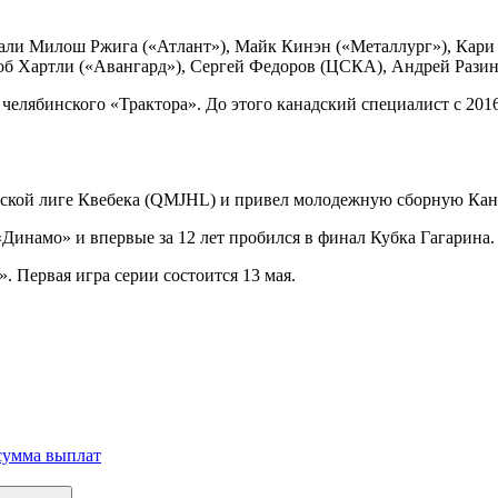
али Милош Ржига («Атлант»), Майк Кинэн («Металлург»), Кари 
об Хартли («Авангард»), Сергей Федоров (ЦСКА), Андрей Разин
челябинского «Трактора». До этого канадский специалист с 2016
рской лиге Квебека (QMJHL) и привел молодежную сборную Кана
«Динамо» и впервые за 12 лет пробился в финал Кубка Гагарина.
. Первая игра серии состоится 13 мая.
 сумма выплат