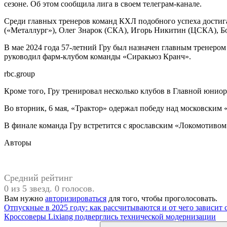
сезоне. Об этом сообщила лига в своем телеграм-канале.
Среди главных тренеров команд КХЛ подобного успеха достиг
(«Металлург»), Олег Знарок (СКА), Игорь Никитин (ЦСКА), Б
В мае 2024 года 57-летний Гру был назначен главным тренером 
руководил фарм-клубом команды «Сиракьюз Кранч».
rbc.group
Кроме того, Гру тренировал несколько клубов в Главной юнио
Во вторник, 6 мая, «Трактор» одержал победу над московским 
В финале команда Гру встретится с ярославским «Локомотивом»
Авторы
Средний рейтинг
0 из 5 звезд. 0 голосов.
Вам нужно
авторизироваться
для того, чтобы проголосовать.
Навигация
Предыдущая
Отпускные в 2025 году: как рассчитываются и от чего зависит
запись:
Следующая
Кроссоверы Lixiang подверглись технической модернизации
по
запись:
Поиск