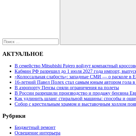
записям
для:
Поиск
АКТУАЛЬНОЕ
В семейство Mitsubishi Pajero войдут компактный кроссо
Кабмин РФ разрешил до 1 июля 2027 года импорт, выпуск
«Колоссальная слабость»: западные СМИ — о расколе в Е
16-летний Павел Полех стал самым юным автором гола в
В аэропорту Пензы сняли ограничения на полеты
В России разрешили производство и продажу бензина Евр
Как удлинить шланг стиральной машины: способы и оши
Собор с крестильным храмом и выставочным холлом поя
Рубрики
Бюджетный ремонт
Освещение интерьера