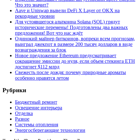
Что это значит?
Aave и Uniswap вывели DeFi X Layer от OKX на
рекордные уровни
Для устоявшегося альткоина Solana (SOL) грядут
исторические перемены! Подготовлены два важных
предложения! Вот что нас ждёт
Одинокий майнер биткоинов, вопреки всем прогнозам,
выиграл джекпот в размере 200 тысяч долларов в виде
вознаграждения за блок
Новое предложение Ethereum предусматривает
сокращение эмиссии до нуля, если объем стекинга ETH
достигнет $112 млрд
Свежесть после дождя: почему природные ароматы
особенно нравятся летом
Рубрики
Бюджетный ремонт
Освещение интерьера
Отделка
Разное
Системы отопления
Энергосберегающие технологии