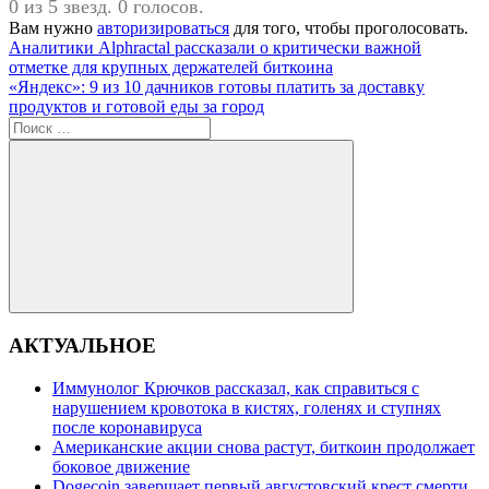
0 из 5 звезд. 0 голосов.
Вам нужно
авторизироваться
для того, чтобы проголосовать.
Навигация
Предыдущая
О
Аналитики Alphractal рассказали о критически важной
запись:
нас
отметке для крупных держателей биткоина
по
Следующая
«Яндекс»: 9 из 10 дачников готовы платить за доставку
записям
запись:
продуктов и готовой еды за город
Поиск
для:
Поиск
АКТУАЛЬНОЕ
Иммунолог Крючков рассказал, как справиться с
нарушением кровотока в кистях, голенях и ступнях
после коронавируса
Американские акции снова растут, биткоин продолжает
боковое движение
Dogecoin завершает первый августовский крест смерти.