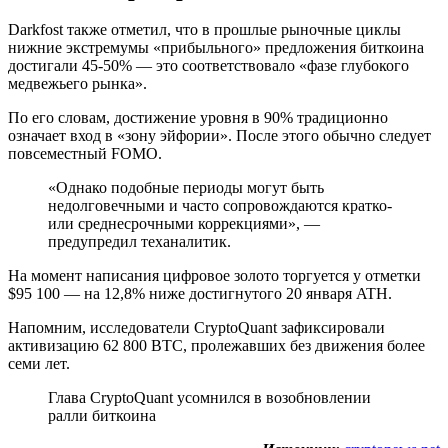
Darkfost также отметил, что в прошлые рыночные циклы
нижние экстремумы «прибыльного» предложения биткоина
достигали 45-50% — это соответствовало «фазе глубокого
медвежьего рынка».
По его словам, достижение уровня в 90% традиционно
означает вход в «зону эйфории». После этого обычно следует
повсеместный FOMO.
«Однако подобные периоды могут быть
недолговечными и часто сопровождаются кратко-
или среднесрочными коррекциями», —
предупредил теханалитик.
На момент написания цифровое золото торгуется у отметки
$95 100 — на 12,8% ниже достигнутого 20 января ATH.
Напомним, исследователи CryptoQuant зафиксировали
активизацию 62 800 BTC, пролежавших без движения более
семи лет.
Глава CryptoQuant усомнился в возобновлении
ралли биткоина