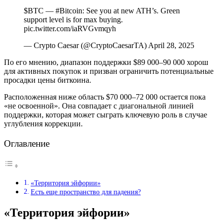
$BTC — #Bitcoin: See you at new ATH’s. Green
support level is for max buying.
pic.twitter.com/iaRVGvmqyh
— Crypto Caesar (@CryptoCaesarTA) April 28, 2025
По его мнению, диапазон поддержки $89 000–90 000 хорош
для активных покупок и призван ограничить потенциальные
просадки цены биткоина.
Расположенная ниже область $70 000–72 000 остается пока
«не освоенной». Она совпадает с диагональной линией
поддержки, которая может сыграть ключевую роль в случае
углубления коррекции.
Оглавление
«Территория эйфории»
Есть еще пространство для падения?
«Территория эйфории»