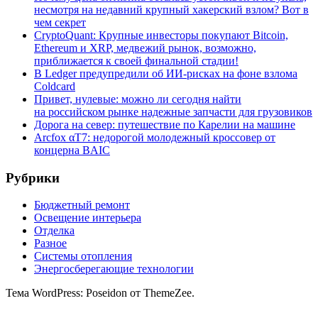
несмотря на недавний крупный хакерский взлом? Вот в
чем секрет
CryptoQuant: Крупные инвесторы покупают Bitcoin,
Ethereum и XRP, медвежий рынок, возможно,
приближается к своей финальной стадии!
В Ledger предупредили об ИИ-рисках на фоне взлома
Coldcard
Привет, нулевые: можно ли сегодня найти
на российском рынке надежные запчасти для грузовиков
Дорога на север: путешествие по Карелии на машине
Arcfox αT7: недорогой молодежный кроссовер от
концерна BAIC
Рубрики
Бюджетный ремонт
Освещение интерьера
Отделка
Разное
Системы отопления
Энергосберегающие технологии
Тема WordPress: Poseidon от ThemeZee.