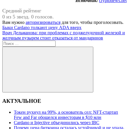
Источник:
cryptonews.net
Средний рейтинг
0 из 5 звезд. 0 голосов.
Вам нужно
авторизироваться
для того, чтобы проголосовать.
Навигация
Предыдущая
Быки Cardano толкают цену ADA вверх
запись:
Следующая
Врач Дельманова: при проблемах с поджелудочной железой и
по
запись:
желчным пузырем стоит отказаться от мандаринов
записям
Поиск
для:
Поиск
АКТУАЛЬНОЕ
Токен рухнул на 99%, а основатель сел: NFT-стартап
Few and Far обошелся инвесторам в $10 млн
Cardano и Injective объединились через IBC
Почему цена биткоина осталась устойчивой и не упала,