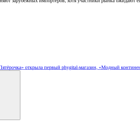
сняют зарубежных импортеров, хотя участники рынка ожидают е
ятёрочка» открыла первый phygital-магазин, «Модный континент