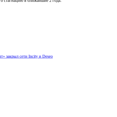
го стагнацию в ближайшие 2 года.
» закрыл сети Incity и Deseo