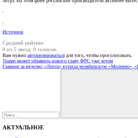
литр). На этом фоне российские производители активнее выте
.
.
Источник
Средний рейтинг
0 из 5 звезд. 0 голосов.
Вам нужно
авторизироваться
для того, чтобы проголосовать.
Навигация
Предыдущая
Трамп может объявить нового главу ФРС уже летом
запись:
Следующая
Главное за неделю: «Лента» купила челябинскую «Молнию», «П
по
запись:
Поиск
записям
для:
Поиск
АКТУАЛЬНОЕ