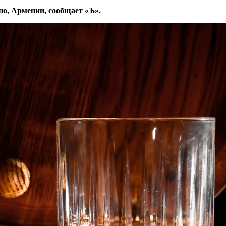
но, Армении, сообщает «
Ъ
».