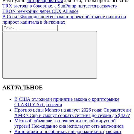
Вам нужно
авторизироваться
для того, чтобы проголосовать.
Навигация
Предыдущая
TRX застрял в боковике, а SunPump пытается раскачать
запись:
TRON-мемкойны через CEX Alliance
по
Следующая
В Сенат Флориды внесен законопроект об отмене налога на
записям
запись:
прирост капитала в биткоинах
Поиск
для:
Поиск
АКТУАЛЬНОЕ
В США отложили принятие закона о крипторынке
CLARITY Act до осени
Прогноз цены Monero на август 2026 года: Справятся ли
XMR’s Cup и смогут собрать сеттинг до сезона до $427?
Microsoft объявляет о появлении новой вирусной
угрозы! Неожиданно она использует сеть альткоинов
Виновники и пособники: внедорожники отравляют