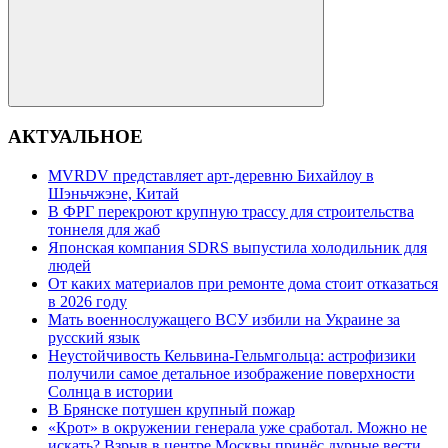
Поиск
АКТУАЛЬНОЕ
MVRDV представляет арт-деревню Бихайлоу в
Шэньчжэне, Китай
В ФРГ перекроют крупную трассу для строительства
тоннеля для жаб
Японская компания SDRS выпустила холодильник для
людей
От каких материалов при ремонте дома стоит отказаться
в 2026 году
Мать военнослужащего ВСУ избили на Украине за
русский язык
Неустойчивость Кельвина-Гельмгольца: астрофизики
получили самое детальное изображение поверхности
Солнца в истории
В Брянске потушен крупный пожар
«Крот» в окружении генерала уже сработал. Можно не
искать? Взрыв в центре Москвы принёс дурные вести