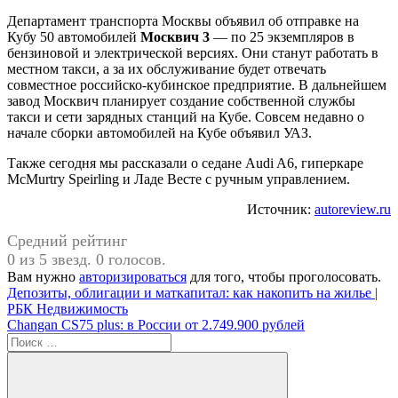
Департамент транспорта Москвы объявил об отправке на
Кубу 50 автомобилей
Москвич 3
— по 25 экземпляров в
бензиновой и электрической версиях. Они станут работать в
местном такси, а за их обслуживание будет отвечать
совместное российско-кубинское предприятие. В дальнейшем
завод Москвич планирует создание собственной службы
такси и сети зарядных станций на Кубе. Совсем недавно о
начале сборки автомобилей на Кубе объявил УАЗ.
Также сегодня мы рассказали о седане Audi A6, гиперкаре
McMurtry Speirling и Ладе Весте с ручным управлением.
Источник:
autoreview.ru
Средний рейтинг
0 из 5 звезд. 0 голосов.
Вам нужно
авторизироваться
для того, чтобы проголосовать.
Навигация
Предыдущая
Депозиты, облигации и маткапитал: как накопить на жилье |
запись:
РБК Недвижимость
по
Следующая
Changan CS75 plus: в России от 2.749.900 рублей
записям
запись:
Поиск
для: