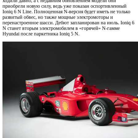
ходили давно, а с недавним обновлением модели они
приобрели новую силу, ведь уже показан оспортивленный
Ioniq 6 N Line. Полноценная N-версия будет иметь не только
развитый обвес, но также мощные электромоторы и
перенастроенное шасси. Дебют запланирован на июль. Ioniq 6
N станет вторым электромобилем в «горячей» N-гамме
Hyundai после паркетника Ioniq 5 N.