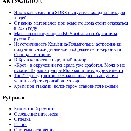
АКТУАЛЬНОЕ
Японская компания SDRS выпустила холодильник для
людей
От каких материалов при ремонте дома стоит отказаться
в 2026 году
Мать военнослужащего ВСУ избили на Украине за
русский язык
Неустойчивость Кельвина-Гельмгольца: астрофизики
получили самое детальное изображение поверхности
Солнца в истории
В Брянске потушен крупный пожар
«Крот» в окружении генерала уже сработал. Можно не
искать? Взрыв в центре Москвы принёс дурные вести
Топ-5 культур, которые можно посадить в августе и
успеть собрать урожай до холодов
Крым под атаками: волонтером становится каждый
Рубрики
Бюджетный ремонт
Освещение интерьера
Отделка
Разное
Системы отопления