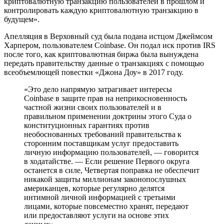
криптовалютную транзакцию пользователей в прошлом и
контролировать каждую криптовалютную транзакцию в
будущем».
Апелляция в Верховный суд была подана истцом Джеймсом
Харпером, пользователем Coinbase. Он подал иск против IRS
после того, как криптовалютная биржа была вынуждена
передать правительству данные о транзакциях с помощью
всеобъемлющей повестки «Джона Доу» в 2017 году.
«Это дело напрямую затрагивает интересы
Coinbase в защите прав на неприкосновенность
частной жизни своих пользователей и в
правильном применении доктрины этого Суда о
конституционных гарантиях против
необоснованных требований правительства к
сторонним поставщикам услуг предоставить
личную информацию пользователей, — говорится
в ходатайстве. — Если решение Первого округа
останется в силе, Четвертая поправка не обеспечит
никакой защиты миллионам законопослушных
американцев, которые регулярно делятся
интимной личной информацией с третьими
лицами, которые повсеместно хранят, передают
или предоставляют услуги на основе этих