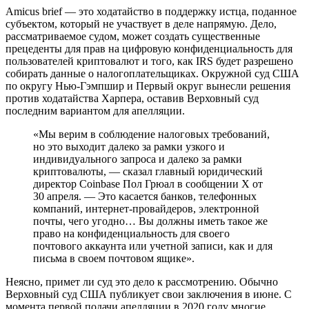
Amicus brief — это ходатайство в поддержку истца, поданное
субъектом, который не участвует в деле напрямую. Дело,
рассматриваемое судом, может создать существенные
прецеденты для прав на цифровую конфиденциальность для
пользователей криптовалют и того, как IRS будет разрешено
собирать данные о налогоплательщиках. Окружной суд США
по округу Нью-Гэмпшир и Первый округ вынесли решения
против ходатайства Харпера, оставив Верховный суд
последним вариантом для апелляции.
«Мы верим в соблюдение налоговых требований,
но это выходит далеко за рамки узкого и
индивидуального запроса и далеко за рамки
криптовалюты, — сказал главный юридический
директор Coinbase Пол Грюал в сообщении X от
30 апреля. — Это касается банков, телефонных
компаний, интернет-провайдеров, электронной
почты, чего угодно… Вы должны иметь такое же
право на конфиденциальность для своего
почтового аккаунта или учетной записи, как и для
письма в своем почтовом ящике».
Неясно, примет ли суд это дело к рассмотрению. Обычно
Верховный суд США публикует свои заключения в июне. С
момента первой подачи апелляции в 2020 году многие