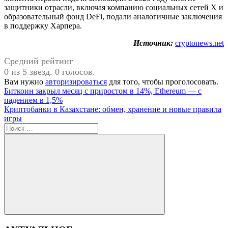
защитники отрасли, включая компанию социальных сетей X и
образовательный фонд DeFi, подали аналогичные заключения
в поддержку Харпера.
Источник:
cryptonews.net
Средний рейтинг
0 из 5 звезд. 0 голосов.
Вам нужно
авторизироваться
для того, чтобы проголосовать.
Навигация
Предыдущая
Биткоин закрыл месяц с приростом в 14%, Ethereum — с
запись:
падением в 1,5%
по
Следующая
Криптобанки в Казахстане: обмен, хранение и новые правила
записям
запись:
игры
Поиск
для:
Поиск