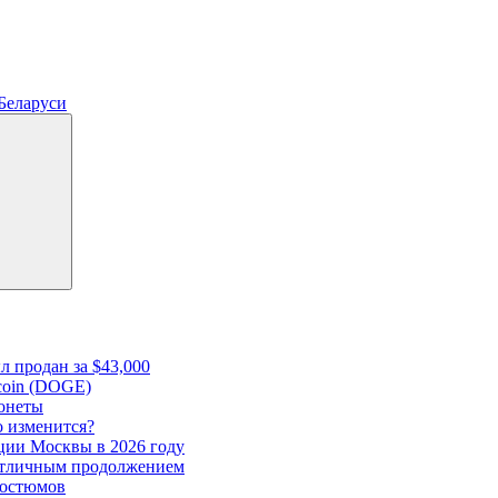
 Беларуси
л продан за $43,000
ecoin (DOGE)
онеты
о изменится?
ции Москвы в 2026 году
а отличным продолжением
костюмов