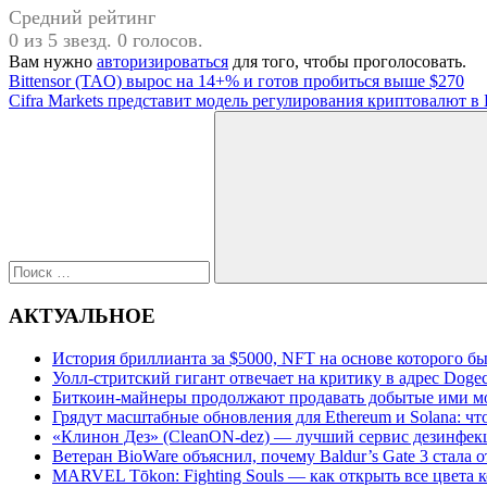
Средний рейтинг
0 из 5 звезд. 0 голосов.
Вам нужно
авторизироваться
для того, чтобы проголосовать.
Навигация
Предыдущая
Bittensor (TAO) вырос на 14+% и готов пробиться выше $270
запись:
Следующая
Cifra Markets представит модель регулирования криптовалют в
по
запись:
Поиск
записям
для:
Поиск
АКТУАЛЬНОЕ
История бриллианта за $5000, NFT на основе которого бы
Уолл-стритский гигант отвечает на критику в адрес Dog
Биткоин-майнеры продолжают продавать добытые ими м
Грядут масштабные обновления для Ethereum и Solana: чт
«Клинон Дез» (CleanON-dez) — лучший сервис дезинфек
Ветеран BioWare объяснил, почему Baldur’s Gate 3 стал
MARVEL Tōkon: Fighting Souls — как открыть все цвета 