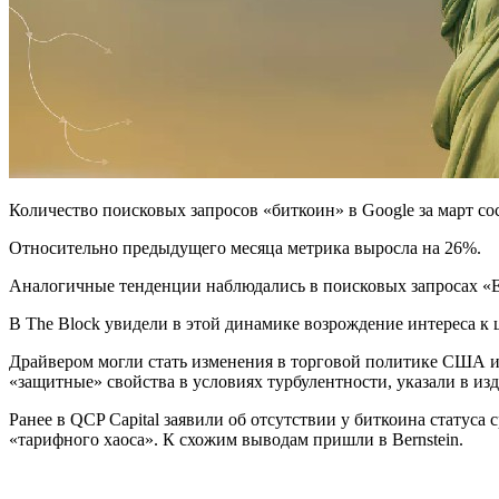
Количество поисковых запросов «биткоин» в Google за март сос
Относительно предыдущего месяца метрика выросла на 26%.
Аналогичные тенденции наблюдались в поисковых запросах «Eth
В The Block увидели в этой динамике возрождение интереса к
Драйвером могли стать изменения в торговой политике США и
«защитные» свойства в условиях турбулентности, указали в из
Ранее в QCP Capital заявили об отсутствии у биткоина стату
«тарифного хаоса». К схожим выводам пришли в Bernstein.