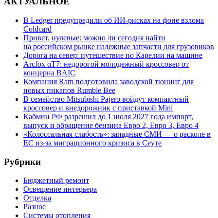
АКТУАЛЬНОЕ
В Ledger предупредили об ИИ-рисках на фоне взлома
Coldcard
Привет, нулевые: можно ли сегодня найти
на российском рынке надежные запчасти для грузовиков
Дорога на север: путешествие по Карелии на машине
Arcfox αT7: недорогой молодежный кроссовер от
концерна BAIC
Компания Ram подготовила заводской тюнинг для
новых пикапов Rumble Bee
В семейство Mitsubishi Pajero войдут компактный
кроссовер и внедорожник с приставкой Mini
Кабмин РФ разрешил до 1 июля 2027 года импорт,
выпуск и обращение бензина Евро 2, Евро 3, Евро 4
«Колоссальная слабость»: западные СМИ — о расколе в
ЕС из-за миграционного кризиса в Сеуте
Рубрики
Бюджетный ремонт
Освещение интерьера
Отделка
Разное
Системы отопления