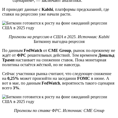
сценарием», — заключают аналитики.
И приводят данные с
Kalshi
, платформы предсказаний, где
ставки на рецессию уже начали расти.
Прогнозы на рецессию в США в 2025. Источник: Kalshi
Биткоину выгодна рецессия
По данным
FedWatch
от
CME Group
, рынок по-прежнему не
ждёт от
ФРС
решительных действий. Тем временем
Дональд
Трамп
настаивает на снижении ставок. Пока монетарная
политика остаётся жёсткой, но не навсегда.
Сейчас участники рынка считают, что следующее снижение
на
0,25%
может произойти на заседании
FOMC
в июне. А
вот в мае, по данным
FedWatch
, вероятность такого сценария
всего
3%
.
Прогнозы по ставке ФРС. Источник: CME Group