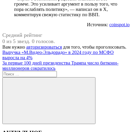
громче. Это усиливает аргумент в пользу того, что
пора ослаблять политику», — написал он в X,
комментируя свежую статистику по ВВП.
Источник:
coinspot.io
Средний рейтинг
0 из 5 звезд. 0 голосов.
Вам нужно
авторизироваться
для того, чтобы проголосовать.
Навигация
Предыдущая
Выручка «М.Видео-Эльдорадо» в 2024 году по МСФО
запись:
выросла на 4%
по
Следующая
За первые 100 дней президенства Трампа число биткоин-
записям
запись:
миллионеров сократилось
Поиск
для:
Поиск