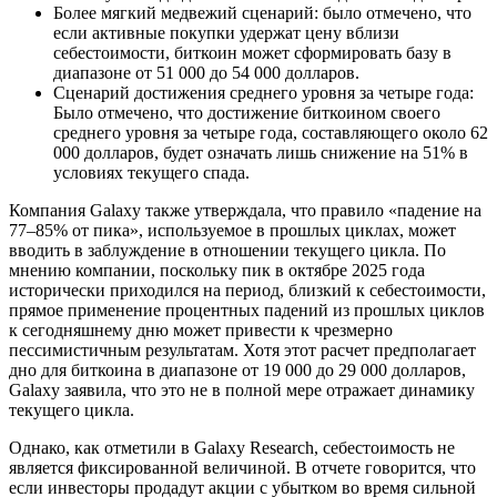
Более мягкий медвежий сценарий: было отмечено, что
если активные покупки удержат цену вблизи
себестоимости, биткоин может сформировать базу в
диапазоне от 51 000 до 54 000 долларов.
Сценарий достижения среднего уровня за четыре года:
Было отмечено, что достижение биткоином своего
среднего уровня за четыре года, составляющего около 62
000 долларов, будет означать лишь снижение на 51% в
условиях текущего спада.
Компания Galaxy также утверждала, что правило «падение на
77–85% от пика», используемое в прошлых циклах, может
вводить в заблуждение в отношении текущего цикла. По
мнению компании, поскольку пик в октябре 2025 года
исторически приходился на период, близкий к себестоимости,
прямое применение процентных падений из прошлых циклов
к сегодняшнему дню может привести к чрезмерно
пессимистичным результатам. Хотя этот расчет предполагает
дно для биткоина в диапазоне от 19 000 до 29 000 долларов,
Galaxy заявила, что это не в полной мере отражает динамику
текущего цикла.
Однако, как отметили в Galaxy Research, себестоимость не
является фиксированной величиной. В отчете говорится, что
если инвесторы продадут акции с убытком во время сильной