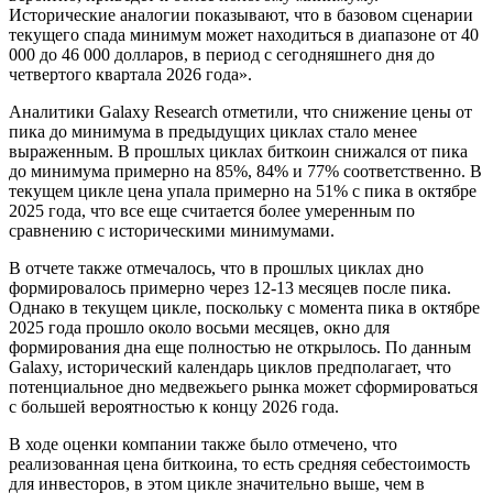
Исторические аналогии показывают, что в базовом сценарии
текущего спада минимум может находиться в диапазоне от 40
000 до 46 000 долларов, в период с сегодняшнего дня до
четвертого квартала 2026 года».
Аналитики Galaxy Research отметили, что снижение цены от
пика до минимума в предыдущих циклах стало менее
выраженным. В прошлых циклах биткоин снижался от пика
до минимума примерно на 85%, 84% и 77% соответственно. В
текущем цикле цена упала примерно на 51% с пика в октябре
2025 года, что все еще считается более умеренным по
сравнению с историческими минимумами.
В отчете также отмечалось, что в прошлых циклах дно
формировалось примерно через 12-13 месяцев после пика.
Однако в текущем цикле, поскольку с момента пика в октябре
2025 года прошло около восьми месяцев, окно для
формирования дна еще полностью не открылось. По данным
Galaxy, исторический календарь циклов предполагает, что
потенциальное дно медвежьего рынка может сформироваться
с большей вероятностью к концу 2026 года.
В ходе оценки компании также было отмечено, что
реализованная цена биткоина, то есть средняя себестоимость
для инвесторов, в этом цикле значительно выше, чем в