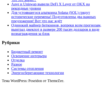
Aave и Uniswap вывели DeFi X Layer от OKX на
рекордные уровни
Для устоявшегося альткоина Solana (SOL) грядут
исторические перемены! Подготовлены два важных
предложения! Вот что нас ждёт
Одинокий майнер биткоинов, вопреки всем прогнозам,
выиграл джекпот в размере 200 тысяч долларов в виде
вознаграждения за блок
Рубрики
Бюджетный ремонт
Освещение интерьера
Отделка
Разное
Системы отопления
Энергосберегающие технологии
Тема WordPress: Poseidon от ThemeZee.