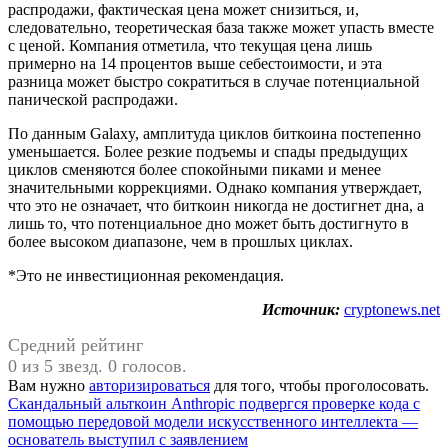
распродажи, фактическая цена может снизиться, и,
следовательно, теоретическая база также может упасть вместе
с ценой. Компания отметила, что текущая цена лишь
примерно на 14 процентов выше себестоимости, и эта
разница может быстро сократиться в случае потенциальной
панической распродажи.
По данным Galaxy, амплитуда циклов биткоина постепенно
уменьшается. Более резкие подъемы и спады предыдущих
циклов сменяются более спокойными пиками и менее
значительными коррекциями. Однако компания утверждает,
что это не означает, что биткоин никогда не достигнет дна, а
лишь то, что потенциальное дно может быть достигнуто в
более высоком диапазоне, чем в прошлых циклах.
*Это не инвестиционная рекомендация.
Источник:
cryptonews.net
Средний рейтинг
0 из 5 звезд. 0 голосов.
Вам нужно
авторизироваться
для того, чтобы проголосовать.
Навигация
Предыдущая
Скандальный альткоин Anthropic подвергся проверке кода с
запись:
помощью передовой модели искусственного интеллекта —
по
основатель выступил с заявлением