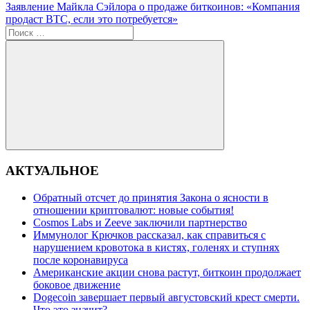
записям
Следующая
Заявление Майкла Сэйлора о продаже биткоинов: «Компания
запись:
продаст BTC, если это потребуется»
Поиск
для:
Поиск
АКТУАЛЬНОЕ
Обратный отсчет до принятия Закона о ясности в
отношении криптовалют: новые события!
Cosmos Labs и Zeeve заключили партнерство
Иммунолог Крючков рассказал, как справиться с
нарушением кровотока в кистях, голенях и ступнях
после коронавируса
Американские акции снова растут, биткоин продолжает
боковое движение
Dogecoin завершает первый августовский крест смерти.
Что это значит?