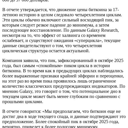
В отчете утверждается, что движение цены биткоина за 17-
летнюю историю в целом следовало четырехлетним циклам.
Эти циклы обычно включают сильный восходящий пик, за
которым следует резкое падение до минимума, а затем
последующее восстановление. По данным Galaxy Research,
несмотря на то, что эффект от халвинга со временем
ослабевает, и существуют ожидания «суперцикла», текущие
данные свидетельствуют о том, что четырехлетняя
циклическая структура остается актуальной.
Компания заявила, что пик, зафиксированный в октябре 2025
года, был самым «спокойным» пиком цикла в истории
биткоина. В то время как в предыдущих циклах наблюдались
более выраженные признаки крайней эйфории и переоценки,
на этот раз во время пика проявилось лишь ограниченное
количество классических предупреждающих индикаторов. По
мнению Galaxy, это говорит о том, что потенциальное дно в
текущем цикле может быть менее глубоким по сравнению с
прошлыми циклами.
В отчете говорится: «Мы предполагаем, что биткоин еще не
достиг дна в ходе текущего спада, и данные подтверждают это
предположение. Более спокойный пик в октябре 2025 года,
вероятно, приведет к более пологому минимуму.