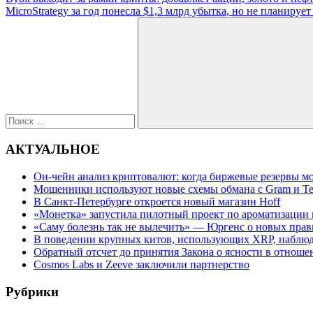
Навигация
запись:
Следующая
MicroStrategy за год понесла $1,3 млрд убытка, но не планируе
по
запись:
Поиск
записям
для:
Поиск
АКТУАЛЬНОЕ
Он-чейн анализ криптовалют: когда биржевые резервы м
Мошенники используют новые схемы обмана с Gram и Т
В Санкт-Петербурге откроется новый магазин Hoff
«Монетка» запустила пилотный проект по ароматизации 
«Саму болезнь так не вылечить» — Юргенс о новых прав
В поведении крупных китов, использующих XRP, наблю
Обратный отсчет до принятия Закона о ясности в отнош
Cosmos Labs и Zeeve заключили партнерство
Рубрики