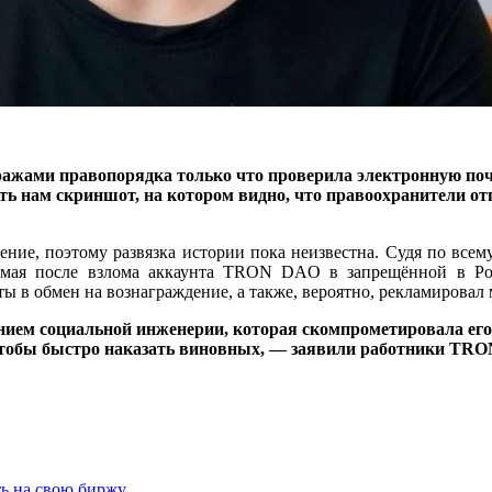
ражами правопорядка только что проверила электронную поч
ать нам скриншот, на котором видно, что правоохранители о
ие, поэтому развязка истории пока неизвестна. Судя по всему
 мая после взлома аккаунта TRON DAO в запрещённой в Ро
ты в обмен на вознаграждение, а также, вероятно, рекламирова
нием социальной инженерии, которая скомпрометировала его
чтобы быстро наказать виновных, — заявили работники TR
ть на свою биржу