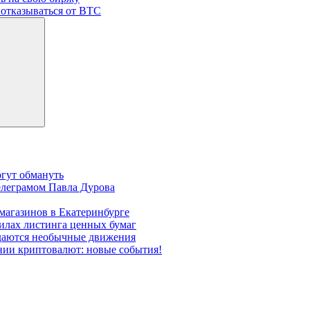
т отказываться от BTC
огут обмануть
елеграмом Павла Дурова
магазинов в Екатеринбурге
илах листинга ценных бумаг
даются необычные движения
ении криптовалют: новые события!