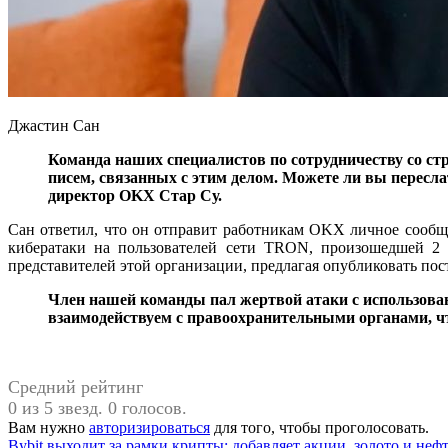
Джастин Сан
Команда наших специалистов по сотрудничеству со ст
писем, связанных с этим делом. Можете ли вы пересл
директор OKX Стар Су.
Сан ответил, что он отправит работникам OKX личное сообщен
кибератаки на пользователей сети TRON, произошедшей 2
представителей этой организации, предлагая опубликовать пос
Член нашей команды пал жертвой атаки с использова
взаимодействуем с правоохранительными органами, 
Средний рейтинг
0 из 5 звезд. 0 голосов.
Вам нужно
авторизироваться
для того, чтобы проголосовать.
Предыдущая
Bybit выходит за рамки крипты: добавляет акции, золото и неф