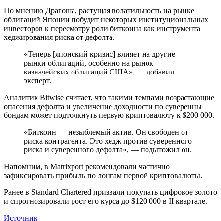
По мнению Драгоша, растущая волатильность на рынке
облигаций Японии побудит некоторых институциональных
инвесторов к пересмотру роли биткоина как инструмента
хеджирования риска от дефолта.
«Теперь [японский кризис] влияет на другие
рынки облигаций, особенно на рынок
казначейских облигаций США», — добавил
эксперт.
Аналитик Bitwise считает, что такими темпами возрастающие
опасения дефолта и увеличение доходности по суверенны
бондам может подтолкнуть первую криптовалюту к $200 000.
«Биткоин — незыблемый актив. Он свободен от
риска контрагента. Это хедж против суверенного
риска и суверенного дефолта», — подытожил он.
Напомним, в Matrixport рекомендовали частично
зафиксировать прибыль по лонгам первой криптовалюты.
Ранее в Standard Chartered призвали покупать цифровое золото
и спрогнозировали рост его курса до $120 000 в II квартале.
Источник