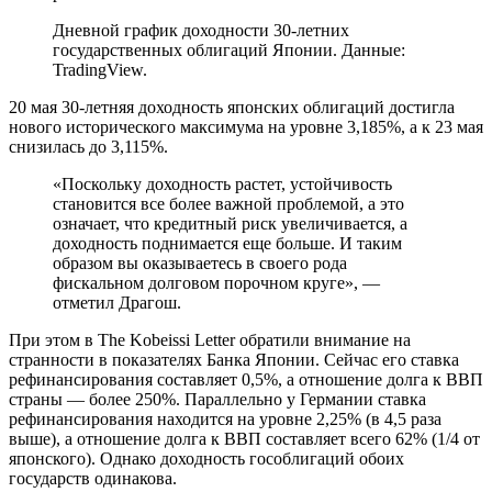
Дневной график доходности 30-летних
государственных облигаций Японии. Данные:
TradingView.
20 мая 30-летняя доходность японских облигаций достигла
нового исторического максимума на уровне 3,185%, а к 23 мая
снизилась до 3,115%.
«Поскольку доходность растет, устойчивость
становится все более важной проблемой, а это
означает, что кредитный риск увеличивается, а
доходность поднимается еще больше. И таким
образом вы оказываетесь в своего рода
фискальном долговом порочном круге», —
отметил Драгош.
При этом в The Kobeissi Letter обратили внимание на
странности в показателях Банка Японии. Сейчас его ставка
рефинансирования составляет 0,5%, а отношение долга к ВВП
страны — более 250%. Параллельно у Германии ставка
рефинансирования находится на уровне 2,25% (в 4,5 раза
выше), а отношение долга к ВВП составляет всего 62% (1/4 от
японского). Однако доходность гособлигаций обоих
государств одинакова.