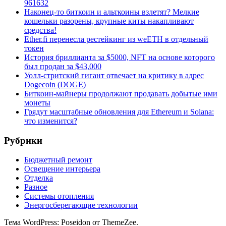
961632
Наконец-то биткоин и альткоины взлетят? Мелкие
кошельки разорены, крупные киты накапливают
средства!
Ether.fi перенесла рестейкинг из weETH в отдельный
токен
История бриллианта за $5000, NFT на основе которого
был продан за $43,000
Уолл-стритский гигант отвечает на критику в адрес
Dogecoin (DOGE)
Биткоин-майнеры продолжают продавать добытые ими
монеты
Грядут масштабные обновления для Ethereum и Solana:
что изменится?
Рубрики
Бюджетный ремонт
Освещение интерьера
Отделка
Разное
Системы отопления
Энергосберегающие технологии
Тема WordPress: Poseidon от ThemeZee.