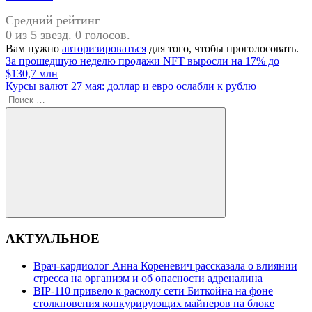
Средний рейтинг
0 из 5 звезд. 0 голосов.
Вам нужно
авторизироваться
для того, чтобы проголосовать.
Навигация
Предыдущая
TradingView
За прошедшую неделю продажи NFT выросли на 17% до
запись:
$130,7 млн
по
Следующая
Курсы валют 27 мая: доллар и евро ослабли к рублю
записям
запись:
Поиск
для:
Поиск
АКТУАЛЬНОЕ
Врач-кардиолог Анна Кореневич рассказала о влиянии
стресса на организм и об опасности адреналина
BIP-110 привело к расколу сети Биткойна на фоне
столкновения конкурирующих майнеров на блоке