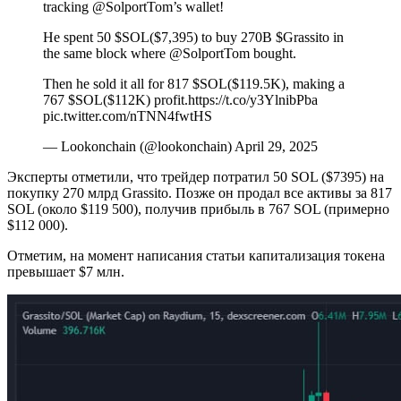
tracking @SolportTom’s wallet!
He spent 50 $SOL($7,395) to buy 270B $Grassito in
the same block where @SolportTom bought.
Then he sold it all for 817 $SOL($119.5K), making a
767 $SOL($112K) profit.https://t.co/y3YlnibPba
pic.twitter.com/nTNN4fwtHS
— Lookonchain (@lookonchain) April 29, 2025
Эксперты отметили, что трейдер потратил 50 SOL ($7395) на
покупку 270 млрд Grassito. Позже он продал все активы за 817
SOL (около $119 500), получив прибыль в 767 SOL (примерно
$112 000).
Отметим, на момент написания статьи капитализация токена
превышает $7 млн.