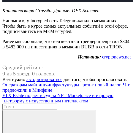
Капитализация Grassito. Данные:
DEX Screener
.
Напомним, у Incrypted есть Telegram-канал о мемкоинах.
Чтобы быть в курсе самых актуальных событий в этой сфере,
подписывайтесь на MEMEcrypted.
Ранее мы сообщали, что неизвестный трейдер превратил $304
в $482 000 на инвестициях в мемкоин BUBB в сети TRON.
Источник:
cryptonews.net
Средний рейтинг
0 из 5 звезд. 0 голосов.
Вам нужно
авторизироваться
для того, чтобы проголосовать.
Навигация
Предыдущая
Операторам майнинг-инфрастуктуры грозит новый налог. Что
запись:
предложили в Минфине
по
Следующая
FTX Estate подает в суд на NFT Marketplace и игровую
записям
запись:
платформу с искусственным интеллектом
Поиск
для: