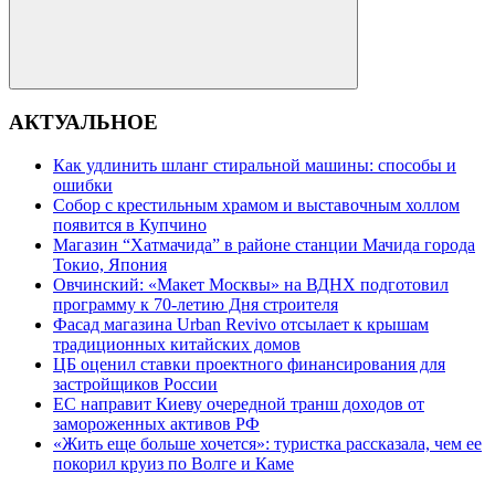
Поиск
АКТУАЛЬНОЕ
Как удлинить шланг стиральной машины: способы и
ошибки
Собор с крестильным храмом и выставочным холлом
появится в Купчино
Магазин “Хатмачида” в районе станции Мачида города
Токио, Япония
Овчинский: «Макет Москвы» на ВДНХ подготовил
программу к 70-летию Дня строителя
Фасад магазина Urban Revivo отсылает к крышам
традиционных китайских домов
ЦБ оценил ставки проектного финансирования для
застройщиков России
ЕС направит Киеву очередной транш доходов от
замороженных активов РФ
«Жить еще больше хочется»: туристка рассказала, чем ее
покорил круиз по Волге и Каме