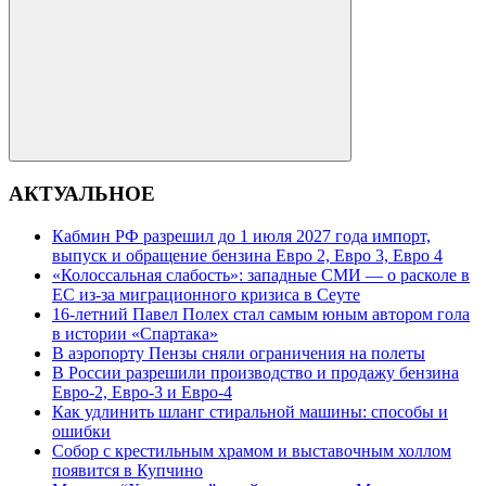
Поиск
АКТУАЛЬНОЕ
Кабмин РФ разрешил до 1 июля 2027 года импорт,
выпуск и обращение бензина Евро 2, Евро 3, Евро 4
«Колоссальная слабость»: западные СМИ — о расколе в
ЕС из-за миграционного кризиса в Сеуте
16-летний Павел Полех стал самым юным автором гола
в истории «Спартака»
В аэропорту Пензы сняли ограничения на полеты
В России разрешили производство и продажу бензина
Евро-2, Евро-3 и Евро-4
Как удлинить шланг стиральной машины: способы и
ошибки
Собор с крестильным храмом и выставочным холлом
появится в Купчино