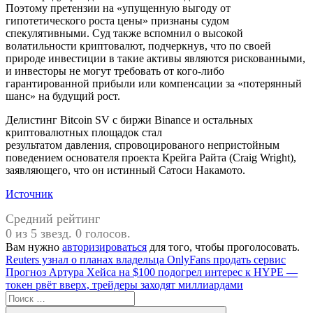
Поэтому претензии на «упущенную выгоду от
гипотетического роста цены» признаны судом
спекулятивными. Суд также вспомнил о высокой
волатильности криптовалют, подчеркнув, что по своей
природе инвестиции в такие активы являются рискованными,
и инвесторы не могут требовать от кого-либо
гарантированной прибыли или компенсации за «потерянный
шанс» на будущий рост.
Делистинг Bitcoin SV с биржи Binance и остальных
криптовалютных площадок стал
результатом давления, спровоцированого непристойным
поведением основателя проекта Крейга Райта (Craig Wright),
заявляющего, что он истинный Сатоси Накамото.
Источник
Средний рейтинг
0 из 5 звезд. 0 голосов.
Вам нужно
авторизироваться
для того, чтобы проголосовать.
Навигация
Предыдущая
Reuters узнал о планах владельца OnlyFans продать сервис
запись:
Следующая
Прогноз Артура Хейса на $100 подогрел интерес к HYPE —
по
запись:
токен рвёт вверх, трейдеры заходят миллиардами
записям
Поиск
для: