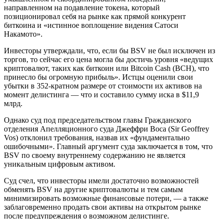
направленном на подавление токена, который
позиционировал себя на рынке как прямой конкурент
биткоина и «истинное воплощение видения Сатоси
Накамото».
Инвесторы утверждали, что, если бы BSV не был исключен из
торгов, то сейчас его цена могла бы достичь уровня «ведущих
криптовалют, таких как биткоин или Bitcoin Cash (BCH), что
принесло бы огромную прибыль». Истцы оценили свои
убытки в 352-кратном размере от стоимости их активов на
момент делистинга — что и составило сумму иска в $11,9
млрд.
Однако суд под председательством главы Гражданского
отделения Апелляционного суда Джеффри Воса (Sir Geoffrey
Vos) отклонил требования, назвав их «фундаментально
ошибочными». Главный аргумент суда заключается в том, что
BSV по своему внутреннему содержанию не является
уникальным цифровым активом.
Суд счел, что инвесторы имели достаточно возможностей
обменять BSV на другие криптовалюты и тем самым
минимизировать возможные финансовые потери, — а также
заблаговременно продать свои активы на открытом рынке
после предупреждения о возможном делистинге.