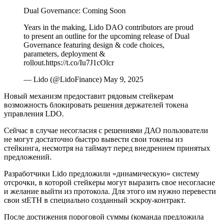
Dual Governance: Coming Soon
Years in the making, Lido DAO contributors are proud
to present an outline for the upcoming release of Dual
Governance featuring design & code choices,
parameters, deployment &
rollout.https://t.co/Iu7J1cOlcr
— Lido (@LidoFinance) May 9, 2025
Новый механизм предоставит рядовым стейкерам
возможность блокировать решения держателей токена
управления LDO.
Сейчас в случае несогласия с решениями ДАО пользователи
не могут достаточно быстро вывести свои токены из
стейкинга, несмотря на таймаут перед внедрением принятых
предложений.
Разработчики Lido предложили «динамическую» систему
отсрочки, в которой стейкеры могут выразить свое несогласие
и желание выйти из протокола. Для этого им нужно перевести
свои stETH в специально созданный эскроу-контракт.
После достижения пороговой суммы (команда предложила