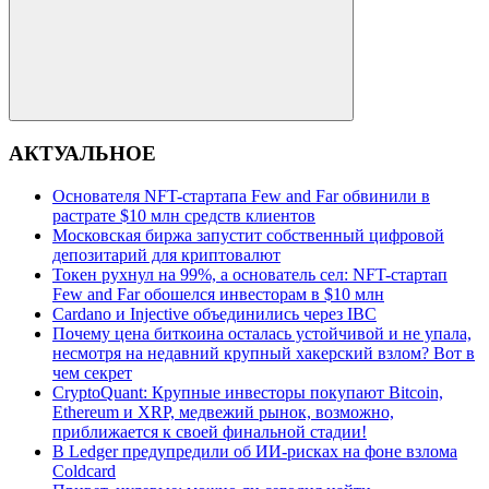
Поиск
АКТУАЛЬНОЕ
Основателя NFT-стартапа Few and Far обвинили в
растрате $10 млн средств клиентов
Московская биржа запустит собственный цифровой
депозитарий для криптовалют
Токен рухнул на 99%, а основатель сел: NFT-стартап
Few and Far обошелся инвесторам в $10 млн
Cardano и Injective объединились через IBC
Почему цена биткоина осталась устойчивой и не упала,
несмотря на недавний крупный хакерский взлом? Вот в
чем секрет
CryptoQuant: Крупные инвесторы покупают Bitcoin,
Ethereum и XRP, медвежий рынок, возможно,
приближается к своей финальной стадии!
В Ledger предупредили об ИИ-рисках на фоне взлома
Coldcard