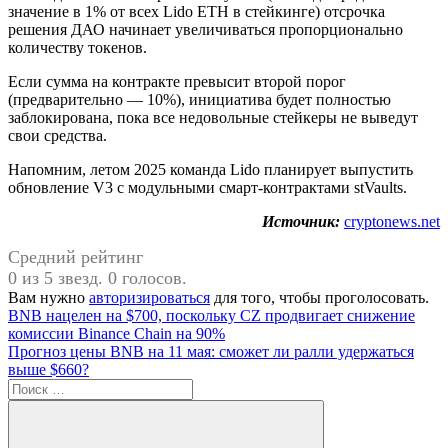
значение в 1% от всех Lido ETH в стейкинге) отсрочка
решения ДАО начинает увеличиваться пропорционально
количеству токенов.
Если сумма на контракте превысит второй порог
(предварительно — 10%), инициатива будет полностью
заблокирована, пока все недовольные стейкеры не выведут
свои средства.
Напомним, летом 2025 команда Lido планирует выпустить
обновление V3 с модульными смарт-контрактами stVaults.
Источник:
cryptonews.net
Средний рейтинг
0 из 5 звезд. 0 голосов.
Вам нужно
авторизироваться
для того, чтобы проголосовать.
Навигация
Предыдущая
BNB нацелен на $700, поскольку CZ продвигает снижение
запись:
комиссии Binance Chain на 90%
по
Следующая
Прогноз цены BNB на 11 мая: сможет ли ралли удержаться
записям
запись:
выше $660?
Поиск
для: