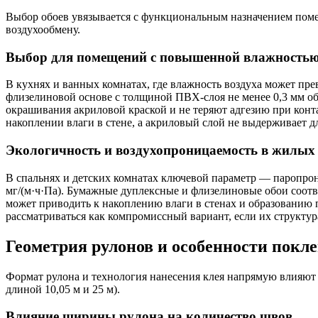
Выбор обоев увязывается с функциональным назначением поме
воздухообмену.
Выбор для помещений с повышенной влажность
В кухнях и ванных комнатах, где влажность воздуха может пре
флизелиновой основе с толщиной ПВХ-слоя не менее 0,3 мм об
окрашивания акриловой краской и не теряют адгезию при конт
накоплении влаги в стене, а акриловый слой не выдерживает д
Экологичность и воздухопроницаемость в жилых
В спальнях и детских комнатах ключевой параметр — паропрон
мг/(м·ч·Па). Бумажные дуплексные и флизелиновые обои соотв
может приводить к накоплению влаги в стенах и образованию
рассматриваться как компромиссный вариант, если их структу
Геометрия рулонов и особенности покл
Формат рулона и технология нанесения клея напрямую влияют 
длиной 10,05 м и 25 м).
Влияние ширины рулона на количество швов