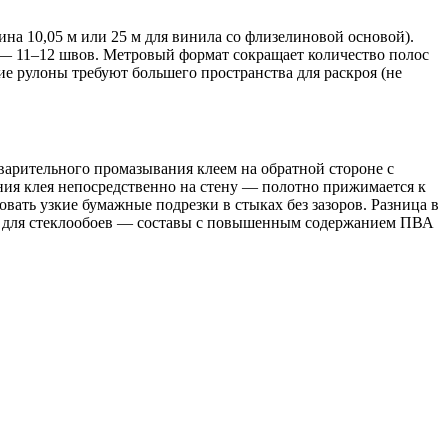
на 10,05 м или 25 м для винила со флизелиновой основой).
 — 11–12 швов. Метровый формат сокращает количество полос
ие рулоны требуют большего пространства для раскроя (не
варительного промазывания клеем на обратной стороне с
ия клея непосредственно на стену — полотно прижимается к
вать узкие бумажные подрезки в стыках без зазоров. Разница в
·с, для стеклообоев — составы с повышенным содержанием ПВА