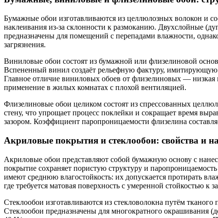
Бумажные обои изготавливаются из целлюлозных волокон и сос
наклеивания из-за склонности к размоканию. Двухслойные (ду
предназначены для помещений с перепадами влажности, однако
загрязнения.
Виниловые обои состоят из бумажной или флизелиновой основы
Вспененный винил создаёт рельефную фактуру, имитирующую ш
Главное отличие виниловых обоев от флизелиновых — низкая 
применение в жилых комнатах с плохой вентиляцией.
Флизелиновые обои целиком состоят из спрессованных целлюло
стену, что упрощает процесс поклейки и сокращает время выр
зазором. Коэффициент паропроницаемости флизелина составляе
Акриловые покрытия и стеклообои: свойства и н
Акриловые обои представляют собой бумажную основу с нанес
покрытие сохраняет пористую структуру и паропроницаемость н
имеют среднюю влагостойкость: их допускается протирать вла
где требуется матовая поверхность с умеренной стойкостью к з
Стеклообои изготавливаются из стекловолокна путём тканого п
Стеклообои предназначены для многократного окрашивания (до