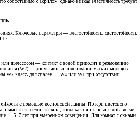
что сопоставимо с акрилом, однако низкая эластичность требует
сть
овиях. Ключевые параметры — влагостойкость, светостойкость
017.
й или пылесосом — контакт с водой приводит к размоканию
моющиеся (W2) — допускают использование мягких моющих
аны W2-класс, для спален — W0 или W1 при отсутствии
стойкости с помощью ксеноновой лампы. Потери цветового
 прямого солнечного света, тогда как виниловые с добавками
ние — 5–7 лет при умеренном освещении. Для комнат с окнами