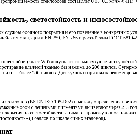
аропроницаемость стеклообоев составляет 0,08–0,1 мг/(м·ч·Па), 
йкость, светостойкость и износостойко
к службы обойного покрытия и его поведение в конкретных усл
опейским стандартам EN 259, EN 266 и российским ГОСТ 6810-2
ющиеся обои (класс W0) допускают только сухую очистку щётко
протирание влажной тканью без нажима до 200 циклов. Супер
моканию — более 500 циклов. Для кухонь и прихожих рекомендов
иних эталонов (BS EN ISO 105-B02) и методу определения цвето
умажные обои с дешёвыми пигментами выцветают через 2–3 года
ые покрытия по светостойкости занимают промежуточное положе
остойкость» (8 баллов по шкале синих эталонов).
мнат