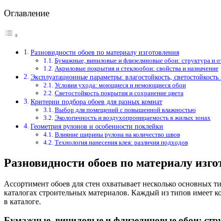
Оглавление
Разновидности обоев по материалу изготовления
Бумажные, виниловые и флизелиновые обои: структура и о
Акриловые покрытия и стеклообои: свойства и назначение
Эксплуатационные параметры: влагостойкость, светостойкость 
Условия ухода: моющиеся и немоющиеся обои
Светостойкость покрытия и сохранение цвета
Критерии подбора обоев для разных комнат
Выбор для помещений с повышенной влажностью
Экологичность и воздухопроницаемость в жилых зонах
Геометрия рулонов и особенности поклейки
Влияние ширины рулона на количество швов
Технология нанесения клея: различия подходов
Разновидности обоев по материалу изго
Ассортимент обоев для стен охватывает несколько основных т
каталогах строительных материалов. Каждый из типов имеет 
в каталоге.
Бумажные, виниловые и флизелиновые обои: стр