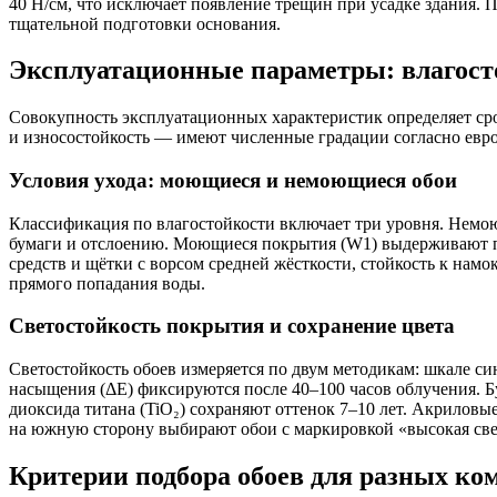
40 Н/см, что исключает появление трещин при усадке здания. П
тщательной подготовки основания.
Эксплуатационные параметры: влагосто
Совокупность эксплуатационных характеристик определяет сро
и износостойкость — имеют численные градации согласно евр
Условия ухода: моющиеся и немоющиеся обои
Классификация по влагостойкости включает три уровня. Немо
бумаги и отслоению. Моющиеся покрытия (W1) выдерживают 
средств и щётки с ворсом средней жёсткости, стойкость к на
прямого попадания воды.
Светостойкость покрытия и сохранение цвета
Светостойкость обоев измеряется по двум методикам: шкале с
насыщения (ΔE) фиксируются после 40–100 часов облучения. Б
диоксида титана (TiO₂) сохраняют оттенок 7–10 лет. Акрилов
на южную сторону выбирают обои с маркировкой «высокая свет
Критерии подбора обоев для разных ко