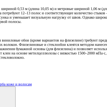
риной 0,53 м (длина 10,05 м) и метровые шириной 1,06 м (дли
а потребуют 12–13 полос и соответствующее количество стыков
исунка и уменьшает визуальную нагрузку от швов. Однако широк
ервой полосы.
и виниловые обои (кроме вариантов на флизелине) требуют пред
 волокон. Флизелиновые и стеклообои клеятся методом нанесен
ажнения бумажной основы (для флизелина) и позволяет использо
яют клеи на основе метилцеллюлозы с вязкостью 1500–2000 мПа
 стекловолокно.
рба коже и волосам