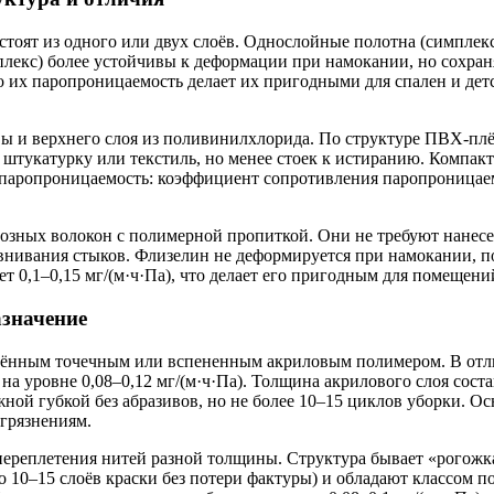
тоят из одного или двух слоёв. Однослойные полотна (симплекс
плекс) более устойчивы к деформации при намокании, но сохра
 их паропроницаемость делает их пригодными для спален и дет
 и верхнего слоя из поливинилхлорида. По структуре ПВХ-плён
тукатурку или текстиль, но менее стоек к истиранию. Компакт
паропроницаемость: коэффициент сопротивления паропроницаемо
зных волокон с полимерной пропиткой. Они не требуют нанесен
авнивания стыков. Флизелин не деформируется при намокании, 
т 0,1–0,15 мг/(м·ч·Па), что делает его пригодным для помеще
азначение
ённым точечным или вспененным акриловым полимером. В отлич
а уровне 0,08–0,12 мг/(м·ч·Па). Толщина акрилового слоя соста
жной губкой без абразивов, но не более 10–15 циклов уборки.
агрязнениям.
ереплетения нитей разной толщины. Структура бывает «рогожка»,
 10–15 слоёв краски без потери фактуры) и обладают классом 