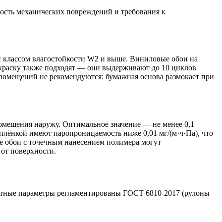
ость механических повреждений и требования к
 с классом влагостойкости W2 и выше. Виниловые обои на
окраску также подходят — они выдерживают до 10 циклов
 помещений не рекомендуются: бумажная основа размокает при
помещения наружу. Оптимальное значение — не менее 0,1
лёнкой имеют паропроницаемость ниже 0,01 мг/(м·ч·Па), что
е обои с точечным нанесением полимера могут
 от поверхности.
артные параметры регламентированы ГОСТ 6810-2017 (рулоны