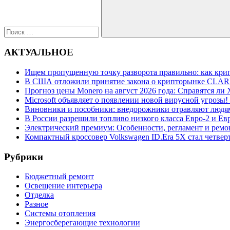
Поиск
АКТУАЛЬНОЕ
Ищем пропущенную точку разворота правильно: как крип
В США отложили принятие закона о крипторынке CLARI
Прогноз цены Monero на август 2026 года: Справятся ли 
Microsoft объявляет о появлении новой вирусной угрозы!
Виновники и пособники: внедорожники отравляют людям
В России разрешили топливо низкого класса Евро-2 и Евр
Электрический премиум: Особенности, регламент и ремо
Компактный кроссовер Volkswagen ID.Era 5X стал четвер
Рубрики
Бюджетный ремонт
Освещение интерьера
Отделка
Разное
Системы отопления
Энергосберегающие технологии