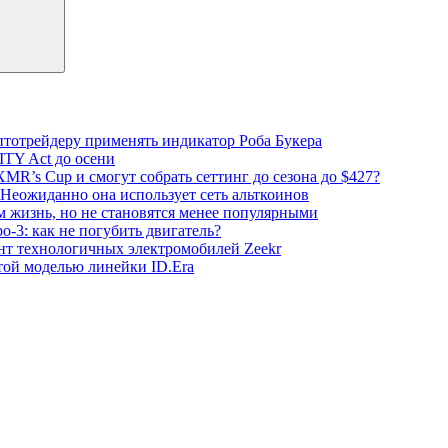
тотрейдеру применять индикатор Роба Букера
TY Act до осени
XMR’s Cup и смогут собрать сеттинг до сезона до $427?
 Неожиданно она использует сеть альткоинов
 жизнь, но не становятся менее популярными
о-3: как не погубить двигатель?
нт технологичных электромобилей Zeekr
той моделью линейки ID.Era