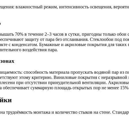
щения: влажностный режим, интенсивность освещения, вероятн
ю
вышать 70% в течение 2–3 часов в сутки, пригодны только обои
еспечивают защиту от пара без отслаивания. Стеклообои под п
акте с конденсатом. Бумажные и акриловые покрытия для таких
лительного воздействия пара.
 зонах
ицаемость: способность материала пропускать водяной пар из 
етствуют этому критерию. Виниловые покрытия с неразрывной п
 плесени при отсутствии принудительной вентиляции. Акриловы
ра обеспечивает суммарную площадь открытых пор не менее 15%
ейки
на трудоёмкость монтажа и количество стыков на стене. Станд