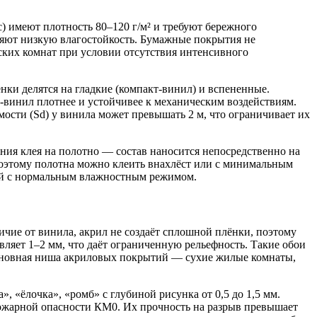
) имеют плотность 80–120 г/м² и требуют бережного
няют низкую влагостойкость. Бумажные покрытия не
ских комнат при условии отсутствия интенсивного
ки делятся на гладкие (компакт-винил) и вспененные.
-винил плотнее и устойчивее к механическим воздействиям.
сти (Sd) у винила может превышать 2 м, что ограничивает их
ия клея на полотно — состав наносится непосредственно на
поэтому полотна можно клеить внахлёст или с минимальным
ний с нормальным влажностным режимом.
ие от винила, акрил не создаёт сплошной плёнки, поэтому
вляет 1–2 мм, что даёт ограниченную рельефность. Такие обои
 Основная ниша акриловых покрытий — сухие жилые комнаты,
 «ёлочка», «ромб» с глубиной рисунка от 0,5 до 1,5 мм.
пожарной опасности КМ0. Их прочность на разрыв превышает