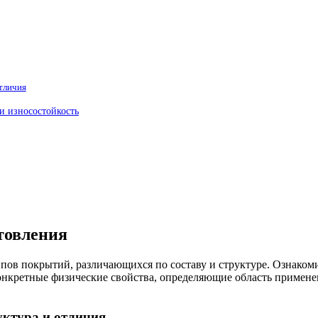
тличия
и износостойкость
товления
ипов покрытий, различающихся по составу и структуре. Ознако
конкретные физические свойства, определяющие область примен
уктура и отличия