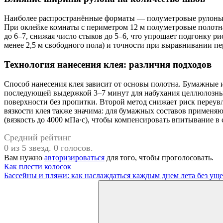
Наиболее распространённые форматы — полуметровые рулоны ши
При оклейке комнаты с периметром 12 м полуметровые полотн
до 6–7, снижая число стыков до 5–6, что упрощает подгонку р
менее 2,5 м свободного пола) и точности при выравнивании п
Технология нанесения клея: различия подходов
Способ нанесения клея зависит от основы полотна. Бумажные 
последующей выдержкой 3–7 минут для набухания целлюлозных
поверхности без пропитки. Второй метод снижает риск переувл
вязкости клея также значима: для бумажных составов примен
(вязкость до 4000 мПа·с), чтобы компенсировать впитывание в
Средний рейтинг
0 из 5 звезд. 0 голосов.
Вам нужно
авторизироваться
для того, чтобы проголосовать.
Навигация
Предыдущая
Как плести колосок
запись:
Следующая
Бассейны и пляжи: как наслаждаться каждым днем лета без уще
по
запись:
Поиск
записям
для: