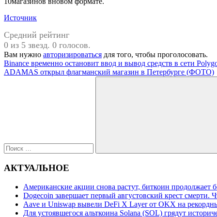
10магазинов вновом формате.
Источник
Средний рейтинг
0 из 5 звезд. 0 голосов.
Вам нужно
авторизироваться
для того, чтобы проголосовать.
Навигация
Предыдущая
Binance временно остановит ввод и вывод средств в сети Polyg
запись:
Следующая
ADAMAS открыл флагманский магазин в Петербурге (ФОТО)
по
запись:
Поиск
записям
для:
Поиск
АКТУАЛЬНОЕ
Американские акции снова растут, биткоин продолжает 
Dogecoin завершает первый августовский крест смерти. Ч
Aave и Uniswap вывели DeFi X Layer от OKX на рекордн
Для устоявшегося альткоина Solana (SOL) грядут истори