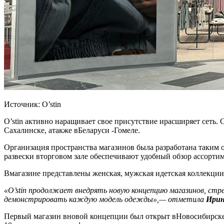
Источник: O’stin
O’stin активно наращивает свое присутствие ирасширяет сет
Сахалинске, атакже вБеларуси -Гомеле.
Организация пространства магазинов была разработана таким 
развески вторговом зале обеспечивают удобный обзор ассортим
Вмагазине представлены женская, мужская идетская коллекции
«O’stin продолжает внедрять новую концепцию магазинов, ст
демонстрировать каждую модель одежды»,— отметила
Ирин
Первый магазин вновой концепции был открыт вНовосибирске в