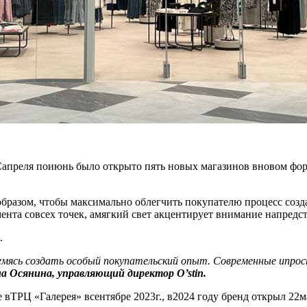
ь. Сапреля поиюнь было открыто пять новых магазинов вновом 
образом, чтобы максимально облегчить покупателю процесс созд
ента совсех точек, амягкий свет акцентирует внимание напредс
.
ремясь создать особый покупательский опыт. Современные ипр
а Осянина, управляющий директор O’stin.
ТРЦ «Галерея» всентябре 2023г., в2024 году бренд открыл 22ма