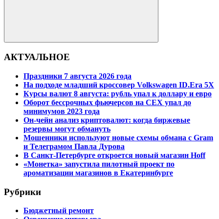
Поиск
АКТУАЛЬНОЕ
Праздники 7 августа 2026 года
На подходе младший кроссовер Volkswagen ID.Era 5X
Курсы валют 8 августа: рубль упал к доллару и евро
Оборот бессрочных фьючерсов на CEX упал до
минимумов 2023 года
Он-чейн анализ криптовалют: когда биржевые
резервы могут обмануть
Мошенники используют новые схемы обмана с Gram
и Телеграмом Павла Дурова
В Санкт-Петербурге откроется новый магазин Hoff
«Монетка» запустила пилотный проект по
ароматизации магазинов в Екатеринбурге
Рубрики
Бюджетный ремонт