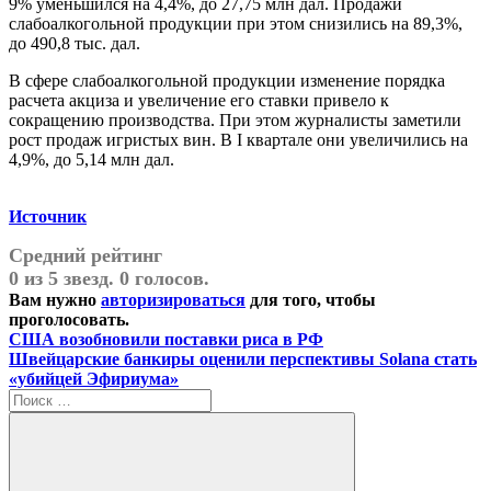
9% уменьшился на 4,4%, до 27,75 млн дал. Продажи
слабоалкогольной продукции при этом снизились на 89,3%,
до 490,8 тыс. дал.
В сфере слабоалкогольной продукции изменение порядка
расчета акциза и увеличение его ставки привело к
сокращению производства. При этом журналисты заметили
рост продаж игристых вин. В I квартале они увеличились на
4,9%, до 5,14 млн дал.
Источник
Средний рейтинг
0 из 5 звезд. 0 голосов.
Вам нужно
авторизироваться
для того, чтобы
проголосовать.
Навигация
Предыдущая
США возобновили поставки риса в РФ
запись:
Следующая
Швейцарские банкиры оценили перспективы Solana стать
по
запись:
«убийцей Эфириума»
записям
Поиск
для: