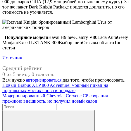
000 долларов США (12,9 млн рублей по нынешнему курсу). За
тот же пакет Dark Knight Package придется доплатить, но его
стоимость не уточняется.
Популярные модели
Haval H9 newCamry V80Lada AuraGeely
MonjaroExeed LXTANK 300Выбор шинОтзывы об автоТоп
статьи
Источник
Средний рейтинг
0 из 5 звезд. 0 голосов.
Вам нужно
авторизироваться
для того, чтобы проголосовать.
Навигация
Предыдущая
Новый Brabus XLP 800 Adventure: мощный пикап на
запись:
портальных мостах снова в продаже
по
Следующая
Модернизированный Chevrolet Corvette C8 сохранил
записям
запись:
прежнюю внешность, но получил новый салон
Поиск
для: