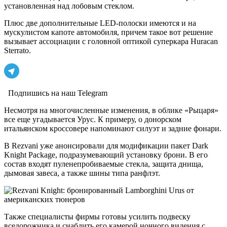
установленная над лобовым стеклом.
Плюс две дополнительные LED-полоски имеются и на
мускулистом капоте автомобиля, причем такое вот решение
вызывает ассоциации с головной оптикой суперкара Huracan
Sterrato.
Подпишись на наш Telegram
Несмотря на многочисленные изменения, в облике «Рыцаря»
все еще угадывается Урус. К примеру, о донорском
итальянском кроссовере напоминают силуэт и задние фонари.
В Rezvani уже анонсировали для модификации пакет Dark
Knight Package, подразумевающий установку брони. В его
состав входят пуленепробиваемые стекла, защита днища,
дымовая завеса, а также шины типа ранфлэт.
Также специалисты фирмы готовы усилить подвеску
вседорожника и снабдить его камерой ночного видения с