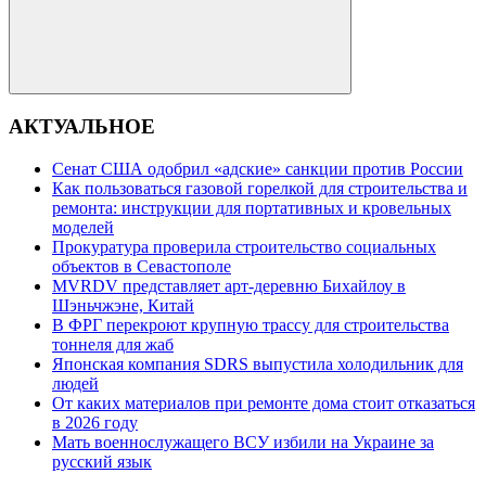
Поиск
АКТУАЛЬНОЕ
Сенат США одобрил «адские» санкции против России
Как пользоваться газовой горелкой для строительства и
ремонта: инструкции для портативных и кровельных
моделей
Прокуратура проверила строительство социальных
объектов в Севастополе
MVRDV представляет арт-деревню Бихайлоу в
Шэньчжэне, Китай
В ФРГ перекроют крупную трассу для строительства
тоннеля для жаб
Японская компания SDRS выпустила холодильник для
людей
От каких материалов при ремонте дома стоит отказаться
в 2026 году
Мать военнослужащего ВСУ избили на Украине за
русский язык