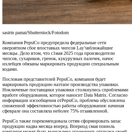
sasirin pamai/Shutterstock/Fotodom
Компания PepsiCo предупредила федеральные сети
овероятном сбое впоставках чипсов Lay’sвближайшие
месяцы. Дело втом, что с1мая 2025 года производители
чипсов, сухариков, гренок, кукурузных палочек, начос
ихлебцев обязаны маркировать продукцию специальным
кодами.
Пословам представителей PepsiCo, компания будет
маркировать продукцию наэтапе производства упаковки.
Ноключевые поставщики упаковки столкнулись спроблемами
вработе оборудования, которое наносит Data Matrix. Согласно
информации изсообщения отPepsiCo, проблема обусловлена
сниженной эффективностью работы оборудования: начиная
сфеврале она составляла неболее 75% отзаявленной.
PepsiCo также порекомендовала сетям сформировать запас
продукции надва месяца вперед. Впериод смая поиюль
компания может быть вынуждена ограничить отгрузки своей