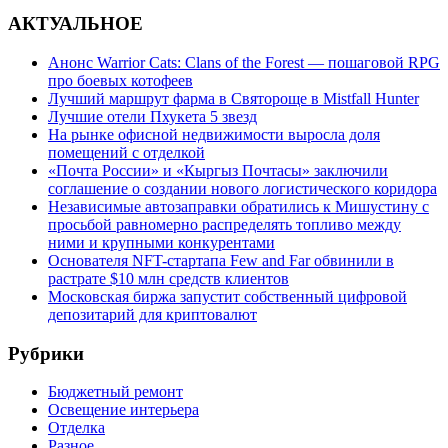
АКТУАЛЬНОЕ
Анонс Warrior Cats: Clans of the Forest — пошаговой RPG
про боевых котофеев
Лучший маршрут фарма в Святороще в Mistfall Hunter
Лучшие отели Пхукета 5 звезд
На рынке офисной недвижимости выросла доля
помещений с отделкой
«Почта России» и «Кыргыз Почтасы» заключили
соглашение о создании нового логистического коридора
Независимые автозаправки обратились к Мишустину с
просьбой равномерно распределять топливо между
ними и крупными конкурентами
Основателя NFT-стартапа Few and Far обвинили в
растрате $10 млн средств клиентов
Московская биржа запустит собственный цифровой
депозитарий для криптовалют
Рубрики
Бюджетный ремонт
Освещение интерьера
Отделка
Разное