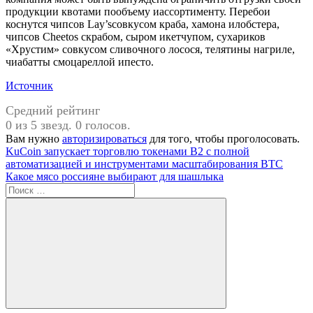
продукции квотами пообъему иассортименту. Перебои
коснутся чипсов Lay’sсовкусом краба, хамона илобстера,
чипсов Cheetos скрабом, сыром икетчупом, сухариков
«Хрустим» совкусом сливочного лосося, телятины нагриле,
чиабатты смоцареллой ипесто.
Источник
Средний рейтинг
0 из 5 звезд. 0 голосов.
Вам нужно
авторизироваться
для того, чтобы проголосовать.
Навигация
Предыдущая
KuCoin запускает торговлю токенами B2 с полной
запись:
автоматизацией и инструментами масштабирования BTC
по
Следующая
Какое мясо россияне выбирают для шашлыка
записям
запись:
Поиск
для:
Поиск