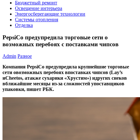
Бюджетный ремонт
Освещение интерьера
Энергосберегающие технологии
Системы отопления
Отделка
PepsiCo предупредила торговые сети о
возможных перебоях с поставками чипсов
Admin
Разное
Компания PepsiCo предупредила крупнейшие торговые
сети овозможных перебоях впоставках чипсов (Lay’s
иCheetos, атакже сухарики «Хрустим») идругих снеков
вближайшие месяцы
из-за
сложностей упоставщиков
упаковки, пишет РБК.