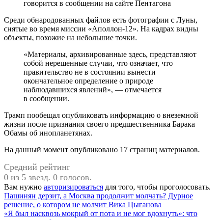
говорится в сообщении на сайте Пентагона
Среди обнародованных файлов есть фотографии с Луны,
снятые во время миссии «Аполлон-12». На кадрах видны
объекты, похожие на небольшие точки.
«Материалы, архивированные здесь, представляют
собой нерешенные случаи, что означает, что
правительство не в состоянии вынести
окончательное определение о природе
наблюдавшихся явлений», — отмечается
в сообщении.
Трамп пообещал опубликовать информацию о внеземной
жизни после признания своего предшественника Барака
Обамы об инопланетянах.
На данный момент опубликовано 17 страниц материалов.
Средний рейтинг
0 из 5 звезд. 0 голосов.
Вам нужно
авторизироваться
для того, чтобы проголосовать.
Навигация
Предыдущая
Пашинян дерзит, а Москва продолжит молчать? Дурное
запись:
решение, о котором не молчит Вика Цыганова
по
Следующая
«Я был насквозь мокрый от пота и не мог вдохнуть»: что