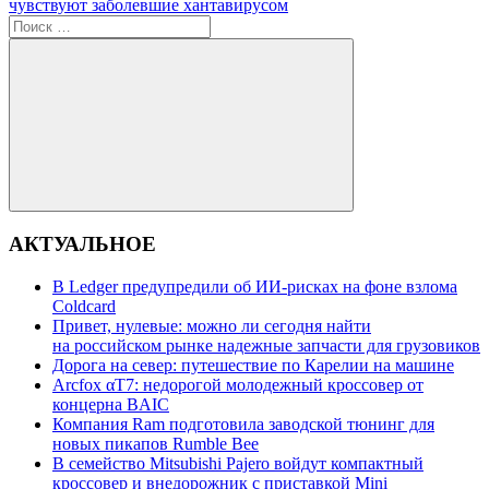
записям
запись:
чувствуют заболевшие хантавирусом
Поиск
для:
Поиск
АКТУАЛЬНОЕ
В Ledger предупредили об ИИ-рисках на фоне взлома
Coldcard
Привет, нулевые: можно ли сегодня найти
на российском рынке надежные запчасти для грузовиков
Дорога на север: путешествие по Карелии на машине
Arcfox αT7: недорогой молодежный кроссовер от
концерна BAIC
Компания Ram подготовила заводской тюнинг для
новых пикапов Rumble Bee
В семейство Mitsubishi Pajero войдут компактный
кроссовер и внедорожник с приставкой Mini