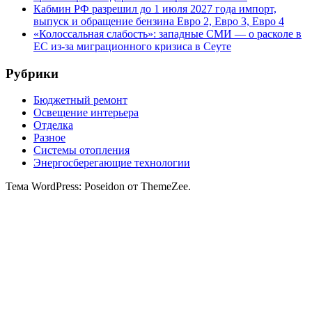
Кабмин РФ разрешил до 1 июля 2027 года импорт,
выпуск и обращение бензина Евро 2, Евро 3, Евро 4
«Колоссальная слабость»: западные СМИ — о расколе в
ЕС из-за миграционного кризиса в Сеуте
Рубрики
Бюджетный ремонт
Освещение интерьера
Отделка
Разное
Системы отопления
Энергосберегающие технологии
Тема WordPress: Poseidon от ThemeZee.