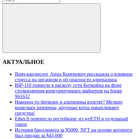
для:
Поиск
АКТУАЛЬНОЕ
Врач-кардиолог Анна Кореневич рассказала о влиянии
стресса на организм и об опасности адреналина
BIP-110 привело к расколу сети Биткойна на фоне
столкновения конкурирующих майнеров на блоке
961632
Наконец-то биткоин и альткоины взлетят? Мелкие
кошельки разорены, крупные киты накапливают
средства!
Ether.fi перенесла рестейкинг из weETH в отдельный
токен
История бриллианта за $5000, NFT на основе которого
был продан за $43,000