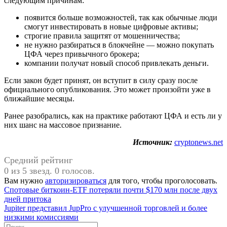
следующим причинам:
появится больше возможностей, так как обычные люди
смогут инвестировать в новые цифровые активы;
строгие правила защитят от мошенничества;
не нужно разбираться в блокчейне — можно покупать
ЦФА через привычного брокера;
компании получат новый способ привлекать деньги.
Если закон будет принят, он вступит в силу сразу после
официального опубликования. Это может произойти уже в
ближайшие месяцы.
Ранее разобрались, как на практике работают ЦФА и есть ли у
них шанс на массовое признание.
Источник:
cryptonews.net
Средний рейтинг
0 из 5 звезд. 0 голосов.
Вам нужно
авторизироваться
для того, чтобы проголосовать.
Навигация
Предыдущая
Спотовые биткоин-ETF потеряли почти $170 млн после двух
запись:
дней притока
по
Следующая
Jupiter представил JupPro с улучшенной торговлей и более
записям
запись:
низкими комиссиями
Поиск