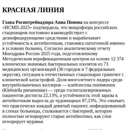
КРАСНАЯ ЛИНИЯ
Глава Роспотребнадзора Анна Попова
на конгрессе
«ИСМП-2025» подтвердила, что микрофлора российских
стационаров постоянно взаимодействует с
дезинфицирующими средствами и вырабатывает
устойчивость к антибиотикам, становясь патогенной именно
в условиях больниц. Согласно аналитическому отчету
Минздрава России 2025 года, подготовленному
Методическим верификационным центром на основе 12 374
клинически значимых бактериальных изолятов из 73
медицинских организаций (36 городов и 7 федеральных
округов), ситуация в отечественных стационарах граничит с
клинической катастрофой. Доля многолетнего лидера среди
внутрибольничных киллеров — клебсиеллы пневмонии
(Klebsiella pneumoniae) — среди госпитализированных
пациентов достигла 22,13%, а устойчивость этой заразы к
антибиотикам выросла до чудовищных 87,23%. Это означает,
что практически каждый девятый пациент, инфицированный
в стенах больницы, сталкивается с бактерией, которую
полностью игнорируют старые антибиотики, как слон
игнорирует муравья.