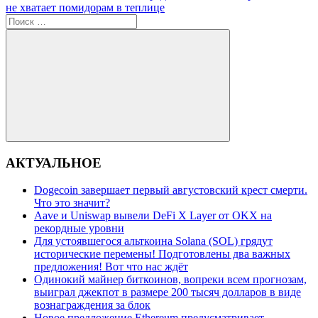
записям
запись:
не хватает помидорам в теплице
Поиск
для:
Поиск
АКТУАЛЬНОЕ
Dogecoin завершает первый августовский крест смерти.
Что это значит?
Aave и Uniswap вывели DeFi X Layer от OKX на
рекордные уровни
Для устоявшегося альткоина Solana (SOL) грядут
исторические перемены! Подготовлены два важных
предложения! Вот что нас ждёт
Одинокий майнер биткоинов, вопреки всем прогнозам,
выиграл джекпот в размере 200 тысяч долларов в виде
вознаграждения за блок
Новое предложение Ethereum предусматривает