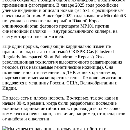
применении фаготерапии. В январе 2025 года российские
ученые выделили и описали новый фаг Sxt1 с расширенным
спектром действия. В октябре 2025 года компания MicrobiotiX
получила разрешение на первый в Южной Корее
клинический этап фагового препарата MP101 против
синегнойной палочки — внутрибольничного киллера, на
счету которого тысячи жизней.
Еще один прорыв, обещающий кардинально изменить
правила игры, связан с системой CRISPR-Cas (Clustered
Regularly Interspaced Short Palindromic Repeats). Это
революционная технология высокоточного редактирования
геномов (так называемые генетические ножницы). Она
позволяет вносить изменения в ДНК живых организмов,
вырезая или изменяя конкретные гены. Технология активно
внедряется в медицину России, США, Великобритании и
Индии.
Но здесь есть и плохая новость. Во-первых, так же как и в
начале 80-х, времени, когда были разработаны последние
новинки-старинки антибиотиков, производить их массово
коммерчески невыгодно, в отличие, например, от препаратов
от диабета и онкологии.