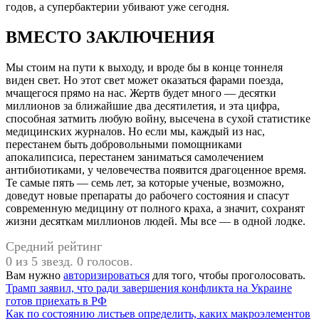
годов, а супербактерии убивают уже сегодня.
ВМЕСТО ЗАКЛЮЧЕНИЯ
Мы стоим на пути к выходу, и вроде бы в конце тоннеля
виден свет. Но этот свет может оказаться фарами поезда,
мчащегося прямо на нас. Жертв будет много — десятки
миллионов за ближайшие два десятилетия, и эта цифра,
способная затмить любую войну, высечена в сухой статистике
медицинских журналов. Но если мы, каждый из нас,
перестанем быть добровольными помощниками
апокалипсиса, перестанем заниматься самолечением
антибиотиками, у человечества появится драгоценное время.
Те самые пять — семь лет, за которые ученые, возможно,
доведут новые препараты до рабочего состояния и спасут
современную медицину от полного краха, а значит, сохранят
жизни десяткам миллионов людей. Мы все — в одной лодке.
Средний рейтинг
0 из 5 звезд. 0 голосов.
Вам нужно
авторизироваться
для того, чтобы проголосовать.
Навигация
Предыдущая
Трамп заявил, что ради завершения конфликта на Украине
запись:
готов приехать в РФ
по
Следующая
Как по состоянию листьев определить, каких макроэлементов