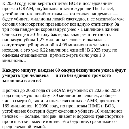
К 2030 году, если верить отчетам ВОЗ и исследованиям
проекта GRAM, опубликованным в журнале The Lancet,
устойчивость к антибиотикам — эта «тихая пандемия» —
будет убивать миллионы людей ежегодно, и ее масштабы уже
сегодня многократно превышают ковидную статистику. За
три года пандемии коронавирус унес 7,1 миллиона жизней.
Однако еще в 2019 году бактериальная резистентность
напрямую убила 1,27 миллиона человек и оказалась
сопутствующей причиной в 4,95 миллиона летальных
исходов, а это уже 6,22 миллиона жизней! В 2025 году, по
оценкам специалистов, прямых жертв было уже 1,3
миллиона…
Каждую минуту, каждые 60 секунд беззвучного ужаса будут
умирать три человека — и это без единого громкого
заголовка в ленте!
Прогноз до 2050 года от GRAM неумолим: от 2025 до 2050
года напрямую погибнут 39 миллионов человек, а общее
число смертей, так или иначе связанных с AMR, достигнет
169 миллионов. К 2050 году, по прогнозам IHME и ВОЗ,
устойчивые бактерии будут ежегодно убивать 10 миллионов
человек — больше, чем рак, диабет и дорожно-транспортные
происшествия вместе взятые. Это бедствие, сравнимое со
средневековой чумой.