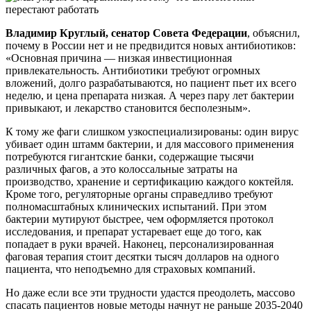
Владимир Круглый, сенатор Совета Федерации
, объяснил,
почему в России нет и не предвидится новых антибиотиков:
«Основная причина — низкая инвестиционная
привлекательность. Антибиотики требуют огромных
вложений, долго разрабатываются, но пациент пьет их всего
неделю, и цена препарата низкая. А через пару лет бактерии
привыкают, и лекарство становится бесполезным».
К тому же фаги слишком узкоспециализированы: один вирус
убивает один штамм бактерии, и для массового применения
потребуются гигантские банки, содержащие тысячи
различных фагов, а это колоссальные затраты на
производство, хранение и сертификацию каждого коктейля.
Кроме того, регуляторные органы справедливо требуют
полномасштабных клинических испытаний. При этом
бактерии мутируют быстрее, чем оформляется протокол
исследования, и препарат устаревает еще до того, как
попадает в руки врачей. Наконец, персонализированная
фаговая терапия стоит десятки тысяч долларов на одного
пациента, что неподъемно для страховых компаний.
Но даже если все эти трудности удастся преодолеть, массово
спасать пациентов новые методы начнут не раньше 2035-2040