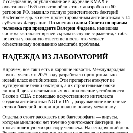
Исследование, опубликованное в журнале КМАХ и
охватившее 1685 изолятов облигатных анаэробов из 60
регионов РФ, выявило полную резистентность бактерий
Bacteroides spp. ко всем протестированным антибиотикам в 14
субъектах Федерации. По мнению
главы Совета по правам
человека при президенте Валерия Фадеева
, нынешняя
система заставляет врачей скрывать случаи заражения, чтобы
не нести уголовную ответственность, что мешает
объективному пониманию масштаба проблемы.
НАДЕЖДА ИЗ ЛАБОРАТОРИЙ
Впрочем, все-таки есть и хорошие новости. Международная
группа ученых в 2025 году разработала принципиально
новый класс антибиотиков. Эти препараты атакуют не
мутирующие белки бактерий, а их строительные блоки —
липид II, делая невозможным возникновение устойчивости.
Также в США с помощью искусственного интеллекта
созданы антибиотики NG1 и DN1, разрушающие клеточные
стенки бактерий по принципиально новому механизму.
Отдельно стоит рассказать про бактериофаги — вирусы,
которые миллионы лет точечно уничтожают бактерии, не
трогая полезную микрофлору человека. На сегодняшний день
Россия сохраняет позиции одного из лидеров в практическом