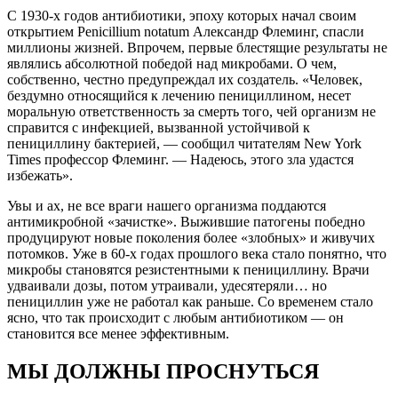
С 1930-х годов антибиотики, эпоху которых начал своим
открытием Penicillium notatum Александр Флеминг, спасли
миллионы жизней. Впрочем, первые блестящие результаты не
являлись абсолютной победой над микробами. О чем,
собственно, честно предупреждал их создатель. «Человек,
бездумно относящийся к лечению пенициллином, несет
моральную ответственность за смерть того, чей организм не
справится с инфекцией, вызванной устойчивой к
пенициллину бактерией, — сообщил читателям New York
Times профессор Флеминг. — Надеюсь, этого зла удастся
избежать».
Увы и ах, не все враги нашего организма поддаются
антимикробной «зачистке». Выжившие патогены победно
продуцируют новые поколения более «злобных» и живучих
потомков. Уже в 60-х годах прошлого века стало понятно, что
микробы становятся резистентными к пенициллину. Врачи
удваивали дозы, потом утраивали, удесятеряли… но
пенициллин уже не работал как раньше. Со временем стало
ясно, что так происходит с любым антибиотиком — он
становится все менее эффективным.
МЫ ДОЛЖНЫ ПРОСНУТЬСЯ