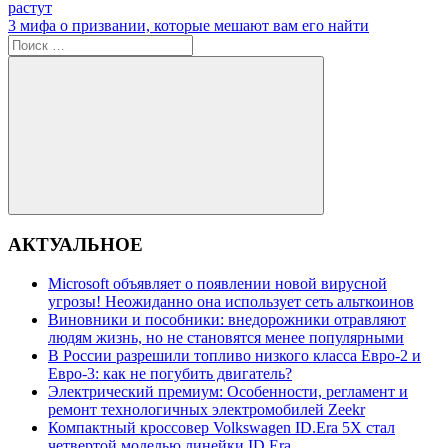
запись:
растут
по
Следующая
3 мифа о призвании, которые мешают вам его найти
записям
запись:
Поиск
для:
Поиск
АКТУАЛЬНОЕ
Microsoft объявляет о появлении новой вирусной
угрозы! Неожиданно она использует сеть альткоинов
Виновники и пособники: внедорожники отравляют
людям жизнь, но не становятся менее популярными
В России разрешили топливо низкого класса Евро-2 и
Евро-3: как не погубить двигатель?
Электрический премиум: Особенности, регламент и
ремонт технологичных электромобилей Zeekr
Компактный кроссовер Volkswagen ID.Era 5X стал
четвертой моделью линейки ID.Era