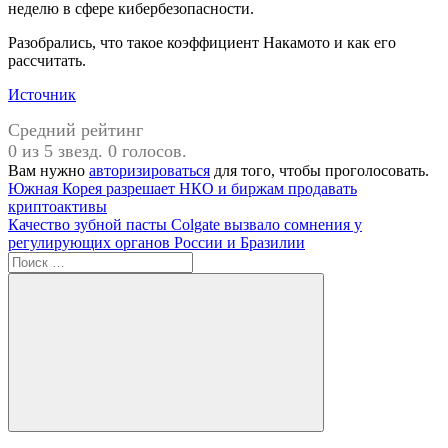
неделю в сфере кибербезопасности.
Разобрались, что такое коэффициент Накамото и как его
рассчитать.
Источник
Средний рейтинг
0 из 5 звезд. 0 голосов.
Вам нужно
авторизироваться
для того, чтобы проголосовать.
Навигация
Предыдущая
TradingView
Южная Корея разрешает НКО и биржам продавать
запись:
криптоактивы
по
Следующая
Качество зубной пасты Colgate вызвало сомнения у
записям
запись:
регулирующих органов России и Бразилии
Поиск
для:
Поиск