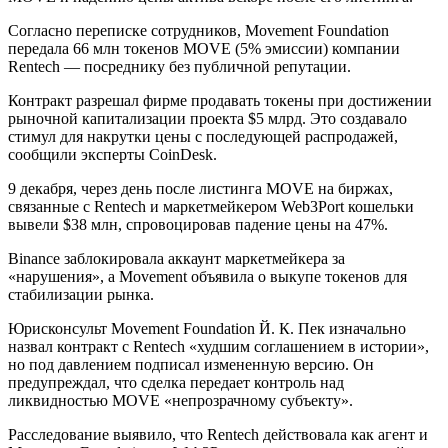
Согласно переписке сотрудников, Movement Foundation
передала 66 млн токенов MOVE (5% эмиссии) компании
Rentech — посреднику без публичной репутации.
Контракт разрешал фирме продавать токены при достижении
рыночной капитализации проекта $5 млрд. Это создавало
стимул для накрутки цены с последующей распродажей,
сообщили эксперты CoinDesk.
9 декабря, через день после листинга MOVE на биржах,
связанные с Rentech и маркетмейкером Web3Port кошельки
вывели $38 млн, спровоцировав падение цены на 47%.
Binance заблокировала аккаунт маркетмейкера за
«нарушения», а Movement объявила о выкупе токенов для
стабилизации рынка.
Юрисконсульт Movement Foundation Й. К. Пек изначально
назвал контракт с Rentech «худшим соглашением в истории»,
но под давлением подписал измененную версию. Он
предупреждал, что сделка передает контроль над
ликвидностью MOVE «непрозрачному субъекту».
Расследование выявило, что Rentech действовала как агент и