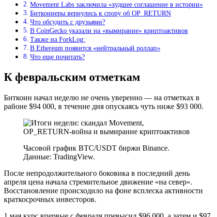
Movement Labs заключила «худшее соглашение в истории»
Биткоинеры вернулись к спору об OP_RETURN
Что обсудить с друзьями?
В CoinGecko указали на «вымирание» криптоактивов
Также на ForkLog:
В Ethereum появится «нейтральный роллап»
Что еще почитать?
К февральским отметкам
Биткоин начал неделю не очень уверенно — на отметках в
районе $94 000, в течение дня опускаясь чуть ниже $93 000.
Часовой график BTC/USDT биржи Binance.
Данные: TradingView.
После непродолжительного боковика в последний день
апреля цена начала стремительное движение «на север».
Восстановление происходило на фоне всплеска активности
краткосрочных инвесторов.
1 мая курс впервые с февраля превысил $96 000, а затем и $97