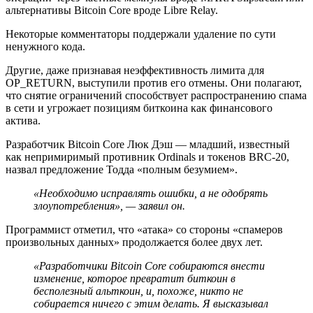
альтернативы Bitcoin Core вроде Libre Relay.
Некоторые комментаторы поддержали удаление по сути
ненужного кода.
Другие, даже признавая неэффективность лимита для
OP_RETURN, выступили против его отмены. Они полагают,
что снятие ограничений способствует распространению спама
в сети и угрожает позициям биткоина как финансового
актива.
Разработчик Bitcoin Core Люк Дэш — младший, известный
как непримиримый противник Ordinals и токенов BRC-20,
назвал предложение Тодда «полным безумием».
«Необходимо исправлять ошибки, а не одобрять
злоупотребления», — заявил он.
Программист отметил, что «атака» со стороны «спамеров
произвольных данных» продолжается более двух лет.
«Разработчики Bitcoin Core собираются внести
изменение, которое превратит биткоин в
бесполезный альткоин, и, похоже, никто не
собирается ничего с этим делать. Я высказывал