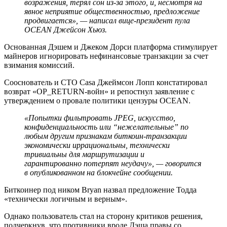
возражения, терял сон из-за этого, и, несмотря на
явное неприятие общественностью, предложение
продвигается», — написал вице-президент пула
OCEAN Джейсон Хьюз.
Основанная Дэшем и Джеком Дорси платформа стимулирует
майнеров игнорировать нефинансовые транзакции за счет
взимания комиссий.
Сооснователь и CTO Casa Джеймсон Лопп констатировал
возврат «OP_RETURN-войн» и репостнул заявление с
утверждением о провале политики цензуры OCEAN.
«Попытки фильтровать JPEG, искусство,
конфиденциальность или “нежелательные” по
любым другим признакам биткоин-транзакции
экономически иррациональны, технически
тривиальны для маршрутизации и
гарантированно потерпят неудачу», — говорится
в опубликованном на блокчейне сообщении.
Биткоинер под ником Bryan назвал предложение Тодда
«технически логичным и верным».
Однако пользователь стал на сторону критиков решения,
подчеркнув, что противники вроде Дэша правы со