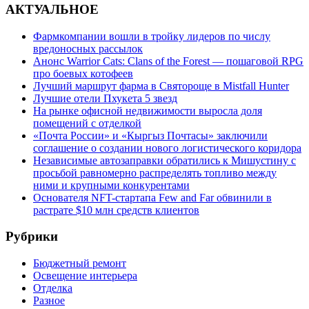
АКТУАЛЬНОЕ
Фармкомпании вошли в тройку лидеров по числу
вредоносных рассылок
Анонс Warrior Cats: Clans of the Forest — пошаговой RPG
про боевых котофеев
Лучший маршрут фарма в Святороще в Mistfall Hunter
Лучшие отели Пхукета 5 звезд
На рынке офисной недвижимости выросла доля
помещений с отделкой
«Почта России» и «Кыргыз Почтасы» заключили
соглашение о создании нового логистического коридора
Независимые автозаправки обратились к Мишустину с
просьбой равномерно распределять топливо между
ними и крупными конкурентами
Основателя NFT-стартапа Few and Far обвинили в
растрате $10 млн средств клиентов
Рубрики
Бюджетный ремонт
Освещение интерьера
Отделка
Разное