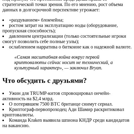
стратегической точки зрения. По его мнению, рост объема
данных в долгосрочной перспективе угрожает:
«раздуванием» блокчейна;
ростом затрат на эксплуатацию ноды (оборудование,
пропускная способность);
давлением централизации (только состоятельные игроки
смогут позволить себе полные узлы);
ослаблением нарратива о биткоине как о надежной валюте.
«Самая масштабная война вокруг первой
криптовалюты сейчас носит не технический, а
культурный характер», — заключил Bryan.
Что обсудить с друзьями?
Ужин для TRUMP-китов спровоцировал ончейн-
активность на $2,4 млрд.
О потерявшем 7500 BTC британце снимут сериал.
Криптограф-первопроходец Ади Шамир раскритиковал
криптовалюты.
Команда Kraken выявила шпиона КНДР среди кандидатов
на вакансию.