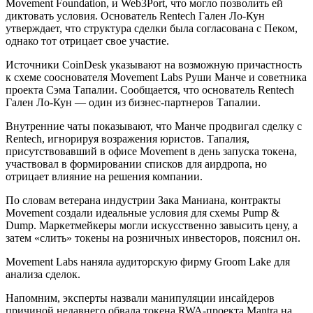
Movement Foundation, и Web3Port, что могло позволить ей
диктовать условия. Основатель Rentech Гален Ло-Кун
утверждает, что структура сделки была согласована с Пеком,
однако тот отрицает свое участие.
Источники CoinDesk указывают на возможную причастность
к схеме сооснователя Movement Labs Руши Манче и советника
проекта Сэма Тапалии. Сообщается, что основатель Rentech
Гален Ло-Кун — один из бизнес-партнеров Тапалии.
Внутренние чаты показывают, что Манче продвигал сделку с
Rentech, игнорируя возражения юристов. Тапалия,
присутствовавший в офисе Movement в день запуска токена,
участвовал в формировании списков для аирдропа, но
отрицает влияние на решения компании.
По словам ветерана индустрии Зака Маниана, контракты
Movement создали идеальные условия для схемы Pump &
Dump. Маркетмейкеры могли искусственно завысить цену, а
затем «слить» токены на розничных инвесторов, пояснил он.
Movement Labs наняла аудиторскую фирму Groom Lake для
анализа сделок.
Напомним, эксперты назвали манипуляции инсайдеров
причиной недавнего обвала токена RWA-проекта Mantra на