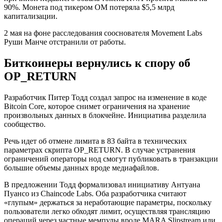
90%. Монета под тикером OM потеряла $5,5 млрд
капитализации.
2 мая на фоне расследования сооснователя Movement Labs
Руши Манче отстранили от работы.
Биткоинеры вернулись к спору об
OP_RETURN
Разработчик Питер Тодд создал запрос на изменение в коде
Bitcoin Core, которое снимет ограничения на хранение
произвольных данных в блокчейне. Инициатива разделила
сообщество.
Речь идет об отмене лимита в 83 байта в технических
параметрах скрипта OP_RETURN. В случае устранения
ограничений операторы нод смогут публиковать в транзакции
большие объемы данных вроде медиафайлов.
В предложении Тодд формализовал инициативу Антуана
Пуансо из Chaincode Labs. Оба разработчика считают
«глупым» держаться за неработающие параметры, поскольку
пользователи легко обходят лимит, осуществляя трансляцию
операций через частные мемпулы вроде MARA Slipstream или