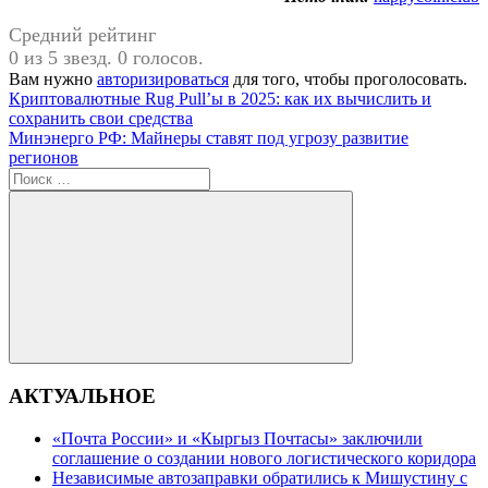
Средний рейтинг
0 из 5 звезд. 0 голосов.
Вам нужно
авторизироваться
для того, чтобы проголосовать.
Навигация
Предыдущая
Криптовалютные Rug Pull’ы в 2025: как их вычислить и
запись:
сохранить свои средства
по
Следующая
Минэнерго РФ: Майнеры ставят под угрозу развитие
записям
запись:
регионов
Поиск
для:
Поиск
АКТУАЛЬНОЕ
«Почта России» и «Кыргыз Почтасы» заключили
соглашение о создании нового логистического коридора
Независимые автозаправки обратились к Мишустину с