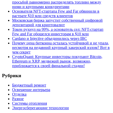
просьбой равномерно распределять топливо между
ними и крупными конкурентами
Основателя NFT-стартапа Few and Far обвинили в
растрате $10 млн средств клиентов
Московская биржа запустит собственный цифровой
депозитарий для криптовалют
Токен рухнул на 99%, а основатель сел: NFT-стартап
Few and Far обошелся инвесторам в $10 млн
Cardano и Injective объединились через IBC
Почему цена биткоина осталась устойчивой и не упала,
несмотря на недавний крупный хакерский взлом? Вот в
чем секрет
CryptoQuant: Крупные инвесторы покупают Bitcoin,
Ethereum и XRP, медвежий рынок, возможно,
приближается к своей финальной стадии!
Рубрики
Бюджетный ремонт
Освещение интерьера
Отделка
Разное
Системы отопления
Энергосберегающие технологии