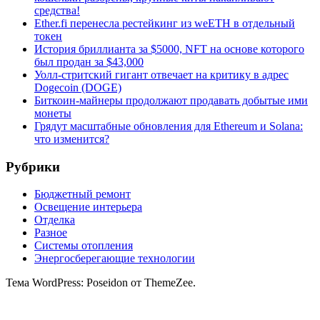
средства!
Ether.fi перенесла рестейкинг из weETH в отдельный
токен
История бриллианта за $5000, NFT на основе которого
был продан за $43,000
Уолл-стритский гигант отвечает на критику в адрес
Dogecoin (DOGE)
Биткоин-майнеры продолжают продавать добытые ими
монеты
Грядут масштабные обновления для Ethereum и Solana:
что изменится?
Рубрики
Бюджетный ремонт
Освещение интерьера
Отделка
Разное
Системы отопления
Энергосберегающие технологии
Тема WordPress: Poseidon от ThemeZee.