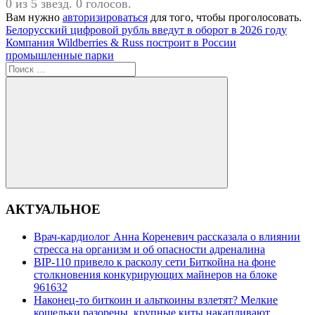
0 из 5 звезд. 0 голосов.
Вам нужно
авторизироваться
для того, чтобы проголосовать.
Навигация
Предыдущая
Белорусский цифровой рубль введут в оборот в 2026 году
запись:
Следующая
Компания Wildberries & Russ построит в России
по
запись:
промышленные парки
записям
Поиск
для:
Поиск
АКТУАЛЬНОЕ
Врач-кардиолог Анна Кореневич рассказала о влиянии
стресса на организм и об опасности адреналина
BIP-110 привело к расколу сети Биткойна на фоне
столкновения конкурирующих майнеров на блоке
961632
Наконец-то биткоин и альткоины взлетят? Мелкие
кошельки разорены, крупные киты накапливают