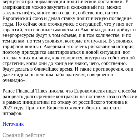
вернуться при нормализации политической обстановки. У
американцев можно закупать и сжиженный газ, можно
закупать нефть, много чего еще, и, собственно, на это
Европейский союз и делал ставку политическую последние
годы. Но сейчас они столкнулись с ситуацией, что у них нет
гарантий, что военные самолеты из Америки до них дойдут и
энергоресурсы будут в том объеме, и в том количестве, и по
тем ценам, по тем условиям, которые им нужны. В условиях
тарифной войны с Америкой это очень рискованная история,
поэтому приходится адаптироваться к новой ситуации: вот
отсюда у них виляния, как говорится, внутри их собственной
стратегии, когда они до конца не знают, чего, собственно,
будут делать в ближайшее время. И такие противоречия, они
даже видны нынешним наблюдателям, совершенно
очевидно».
Ранее Financial Times писала, что Еврокомиссия ищет способы
разорвать долгосрочные контракты на поставку газа из России
в рамках инициативы по отказу от российского топлива к
2027 году. При этом Евросоюз хочет избежать выплаты
штрафов.
Источник
Средний рейтинг