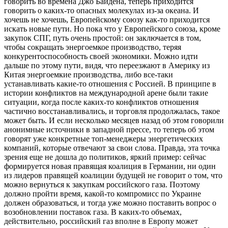
говорить во времена Джо Байдена, теперь приходится
говорить о каких-то опасных молекулах из-за океана. И
хочешь не хочешь, Европейскому союзу как-то приходится
искать новые пути. Но пока что у Европейского союза, кроме
закупок СПГ, путь очень простой: он заключается в том,
чтобы сокращать энергоемкое производство, теряя
конкурентоспособность своей экономики. Можно идти
дальше по этому пути, видя, что переезжают в Америку из
Китая энергоемкие производства, либо все-таки
устанавливать какие-то отношения с Россией. В принципе в
истории конфликтов на международной арене были такие
ситуации, когда после каких-то конфликтов отношения
частично восстанавливались, и торговля продолжалась, такое
может быть. И если несколько месяцев назад об этом говорили
анонимные источники в западной прессе, то теперь об этом
говорят уже конкретные топ-менеджеры энергетических
компаний, которые отвечают за свои слова. Правда, эта точка
зрения еще не дошла до политиков, яркий пример: сейчас
формируется новая правящая коалиция в Германии, ни один
из лидеров правящей коалиции будущей не говорит о том, что
можно вернуться к закупкам российского газа. Поэтому
должно пройти время, какой-то компромисс по Украине
должен образоваться, и тогда уже можно поставить вопрос о
возобновлении поставок газа. В каких-то объемах,
действительно, российский газ вполне в Европу может