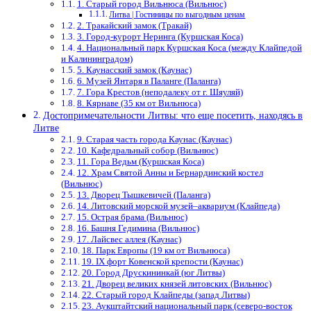
1. Старый город Вильнюса (Вильнюс)
Литва | Гостиницы по выгодным ценам
2. Тракайский замок (Тракай)
3. Город-курорт Неринга (Куршская Коса)
4. Национальный парк Куршская Коса (между Клайпедой
и Калининградом)
5. Каунасский замок (Каунас)
6. Музей Янтаря в Паланге (Паланга)
7. Гора Крестов (неподалеку от г. Шяуляй)
8. Кярнаве (35 км от Вильнюса)
Достопримечательности Литвы: что еще посетить, находясь в
Литве
9. Старая часть города Каунас (Каунас)
10. Кафедральный собор (Вильнюс)
11. Гора Ведьм (Куршская Коса)
12. Храм Святой Анны и Бернардинский костел
(Вильнюс)
13. Дворец Тышкевичей (Паланга)
14. Литовский морской музей–аквариум (Клайпеда)
15. Острая брама (Вильнюс)
16. Башня Гедимина (Вильнюс)
17. Лайсвес аллея (Каунас)
18. Парк Европы (19 км от Вильнюса)
19. IX форт Ковенской крепости (Каунас)
20. Город Друскининкай (юг Литвы)
21. Дворец великих князей литовских (Вильнюс)
22. Старый город Клайпеды (‎запад Литвы)
23. Аукштайтский национальный парк (северо-восток