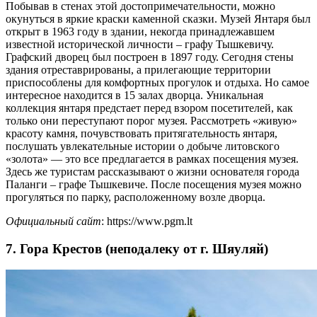
Побывав в стенах этой достопримечательности, можно
окунуться в яркие краски каменной сказки. Музей Янтаря был
открыт в 1963 году в здании, некогда принадлежавшем
известной исторической личности – графу Тышкевичу.
Графский дворец был построен в 1897 году. Сегодня стены
здания отреставрированы, а прилегающие территории
приспособлены для комфортных прогулок и отдыха. Но самое
интересное находится в 15 залах дворца. Уникальная
коллекция янтаря предстает перед взором посетителей, как
только они переступают порог музея. Рассмотреть «живую»
красоту камня, почувствовать притягательность янтаря,
послушать увлекательные истории о добыче литовского
«золота» — это все предлагается в рамках посещения музея.
Здесь же туристам рассказывают о жизни основателя города
Паланги – графе Тышкевиче. После посещения музея можно
прогуляться по парку, расположенному возле дворца.
Официальный сайт
: https://www.pgm.lt
7. Гора Крестов (неподалеку от г. Шяуляй)