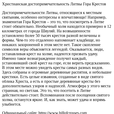
Христианская достопримечательность Литвы Гора Крестов
Достопримечательности Литвы, относящиеся к местным
святыням, особенно интересны и впечатляющи! Например,
знаменитая Гора Крестов – это то, что посмотреть в Литве
стоит обязательно. Необычный холм находится примерно в 12
километрах от города Шяуляй. На возвышенности
установлено более 50 тысяч крестов разной величины и
формы. Чем-то это отдаленно напоминает кладбище, но
никаких захоронений в этом месте нет. Такое скопление
символов веры объясняется легендой. Оказывается, люди,
устанавливая крест на холме, надеются призвать удачу.
Именно такое вознаграждение получит каждый,
установивший свой крест на горе, если верить предсказанию.
В этом месте можно увидеть кресты самых разных видов.
Здесь собраны и огромные деревянные распятия, и небольшие
крестики. Есть целые изваяния, созданные в виде святого
облика Христа, а есть и простые деревянные кресты без
дополнительных узоров и надписей. Атмосфера у этого места
странная, но светлая. Это то, что посетить в Литве
действительно стоит. Вспоминания после посещения святого
холма, останутся яркие. И, как знать, может удача и впрямь
улыбнется.
Официальный сайт
: https://www.hillofcrosses.com