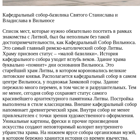
Кафедральный собор-базилика Святого Станислава и
Владислава в Вильнюсе
Список мест, которые нужно обязательно посетить в рамках
знакомства с Литвой, был бы неполным без такой
достопримечательности, как Кафедральный Собор Вильнюса.
Это самый главный римско-католический собор Литвы.
Храму присвоен статус – «малой базилики». История
кафедрального собора уходит вглубь веков. Здание храма
буквально «помнит» дни основания Вильнюса. Это
старейший храм Литвы, в котором короновались великие
литовские князья. Располагается кафедральный собор в самом
центре Вильнюса, у подножья Замковой горы. Здание
пережило много перемен, в том числе и разрушительных. Тем
не менее, сегодня собор сохраняет статус самого
красивейшего архитектурного памятника Литвы. Постройка
выполнена в стиле классицизма. Внешне кафедральный собор
напоминает древнегреческий храм. Внутри собор не менее
привлекателен с точки зрения художественного оформления.
Уникальные картины, фрески и прочие произведения
искусства создают неповторимый колорит внутреннего
убранства храма. На нижнем ярусе собора организован музей,
в котором бережно хранится история со времен язычества.