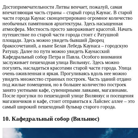
Достопримечательности Литвы венчает, пожалуй, самая
впечатляющая часть страны – старый город Каунас. В старой
части города Каунас сконцентрировано огромное количество
необычных памятников архитектуры. Здесь насыщенная
атмосфера. Местность просто завораживает красотой. Начать
путешествие по старой части города стоит с Ратушной
площади. Здесь можно увидеть бывший Дворец
бракосочетаний, а ныне Белая Лебедь Каунаса – городскую
Ратушу. Далее по пути можно увидеть Каунасский
Кафедральный собор Петра и Павла. Особого внимания
заслуживает пешеходная улица Вильняус. Здесь можно
погулять, насладиться красотами старой части города. Улица
очень оживленная и яркая. Прогуливаясь вдоль нее можно
увидеть множество странных построек. Часть зданий отдано
под жилые помещения, но в большее количество построек
занято уютными кафе, сувенирными лавками, магазинами.
После прогулки по пешеходной улице Виляняус и посещения
магазинчиков и кафе, стоит отправиться к Лайсвес аллее – это
самый широкий пешеходный бульвар старого города.
10. Кафедральный собор (Вильнюс)