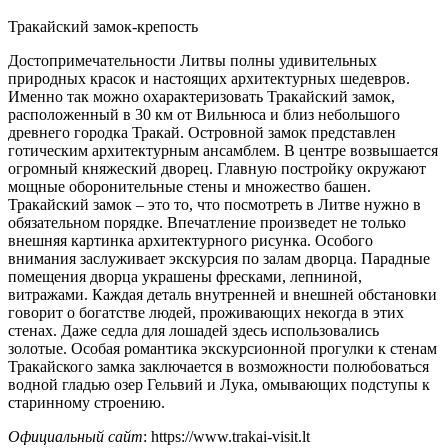
Тракайский замок-крепость
Достопримечательности Литвы полны удивительных
природных красок и настоящих архитектурных шедевров.
Именно так можно охарактеризовать Тракайский замок,
расположенный в 30 км от Вильнюса и близ небольшого
древнего городка Тракай. Островной замок представлен
готическим архитектурным ансамблем. В центре возвышается
огромный княжеский дворец. Главную постройку окружают
мощные оборонительные стены и множество башен.
Тракайский замок – это то, что посмотреть в Литве нужно в
обязательном порядке. Впечатление произведет не только
внешняя картинка архитектурного рисунка. Особого
внимания заслуживает экскурсия по залам дворца. Парадные
помещения дворца украшены фресками, лепниной,
витражами. Каждая деталь внутренней и внешней обстановки
говорит о богатстве людей, проживающих некогда в этих
стенах. Даже седла для лошадей здесь использовались
золотые. Особая романтика экскурсионной прогулки к стенам
Тракайского замка заключается в возможности полюбоваться
водной гладью озер Гельвий и Лука, омывающих подступы к
старинному строению.
Официальный сайт
: https://www.trakai-visit.lt