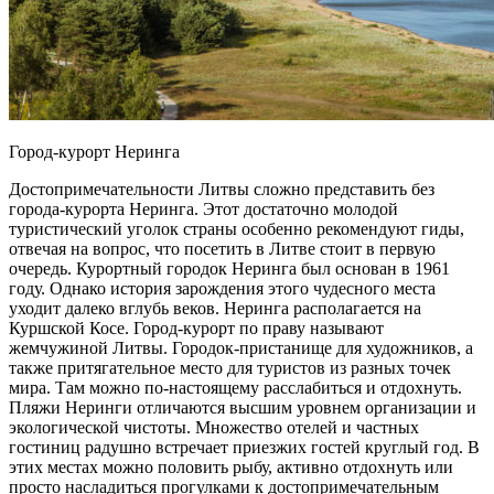
Город-курорт Неринга
Достопримечательности Литвы сложно представить без
города-курорта Неринга. Этот достаточно молодой
туристический уголок страны особенно рекомендуют гиды,
отвечая на вопрос, что посетить в Литве стоит в первую
очередь. Курортный городок Неринга был основан в 1961
году. Однако история зарождения этого чудесного места
уходит далеко вглубь веков. Неринга располагается на
Куршской Косе. Город-курорт по праву называют
жемчужиной Литвы. Городок-пристанище для художников, а
также притягательное место для туристов из разных точек
мира. Там можно по-настоящему расслабиться и отдохнуть.
Пляжи Неринги отличаются высшим уровнем организации и
экологической чистоты. Множество отелей и частных
гостиниц радушно встречает приезжих гостей круглый год. В
этих местах можно половить рыбу, активно отдохнуть или
просто насладиться прогулками к достопримечательным